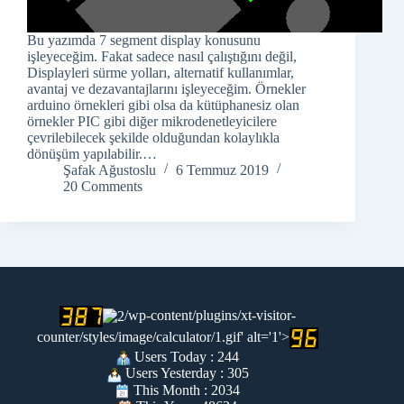
Bu yazımda 7 segment display konusunu
işleyeceğim. Fakat sadece nasıl çalıştığını değil,
Displayleri sürme yolları, alternatif kullanımlar,
avantaj ve dezavantajlarını işleyeceğim. Örnekler
arduino örnekleri gibi olsa da kütüphanesiz olan
örnekler PIC gibi diğer mikrodenetleyicilere
çevrilebilecek şekilde olduğundan kolaylıkla
dönüşüm yapılabilir.…
Şafak Ağustoslu
6 Temmuz 2019
20 Comments
Mikrobotik Ziyaretçi
/wp-content/plugins/xt-visitor-
counter/styles/image/calculator/1.gif' alt='1'>
Users Today : 244
Users Yesterday : 305
This Month : 2034