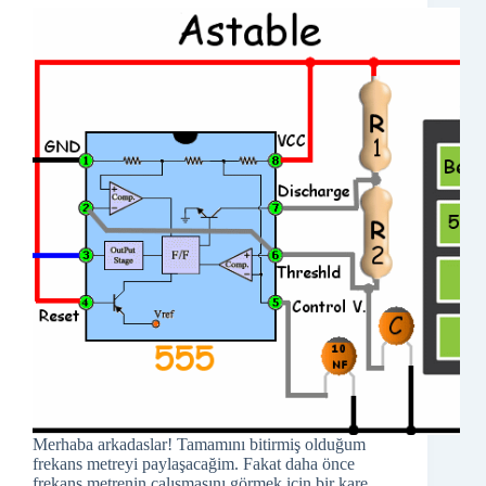
Merhaba arkadaslar! Tamamını bitirmiş olduğum
frekans metreyi paylaşacağim. Fakat daha önce
frekans metrenin çalışmasını görmek için bir kare