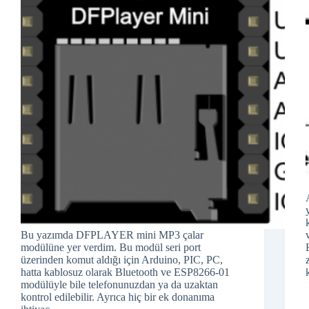
Bu yazımda DFPLAYER mini MP3 çalar
modülüne yer verdim. Bu modül seri port
üzerinden komut aldığı için Arduino, PIC, PC,
hatta kablosuz olarak Bluetooth ve ESP8266-01
modülüyle bile telefonunuzdan ya da uzaktan
kontrol edilebilir. Ayrıca hiç bir ek donanıma