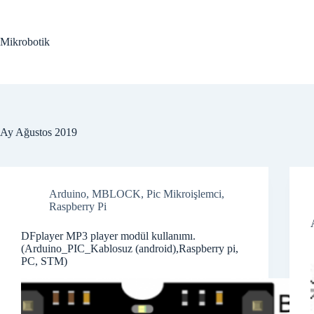
Skip
to
content
Mikrobotik
Ay
Ağustos 2019
Arduino
,
MBLOCK
,
Pic Mikroişlemci
,
Raspberry Pi
DFplayer MP3 player modül kullanımı.
(Arduino_PIC_Kablosuz (android),Raspberry pi,
PC, STM)