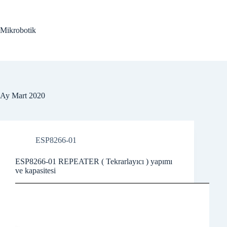
Skip
to
content
Mikrobotik
Ay
Mart 2020
ESP8266-01
ESP8266-01 REPEATER ( Tekrarlayıcı ) yapımı
ve kapasitesi