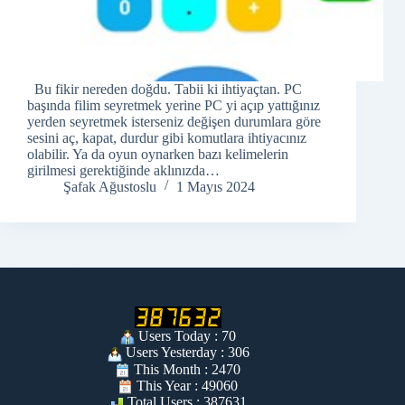
Bu fikir nereden doğdu. Tabii ki ihtiyaçtan. PC
başında filim seyretmek yerine PC yi açıp yattığınız
yerden seyretmek isterseniz değişen durumlara göre
sesini aç, kapat, durdur gibi komutlara ihtiyacınız
olabilir. Ya da oyun oynarken bazı kelimelerin
girilmesi gerektiğinde aklınızda…
Şafak Ağustoslu
1 Mayıs 2024
Mikrobotik Ziyaretçi
Users Today : 70
Users Yesterday : 306
This Month : 2470
This Year : 49060
Total Users : 387631