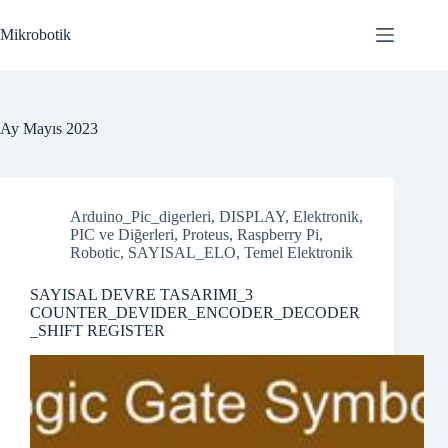
Skip
to
Mikrobotik
content
Ay
Mayıs 2023
Arduino_Pic_digerleri
,
DISPLAY
,
Elektronik
,
PIC ve Diğerleri
,
Proteus
,
Raspberry Pi
,
Robotic
,
SAYISAL_ELO
,
Temel Elektronik
SAYISAL DEVRE TASARIMI_3
COUNTER_DEVIDER_ENCODER_DECODER
_SHIFT REGISTER