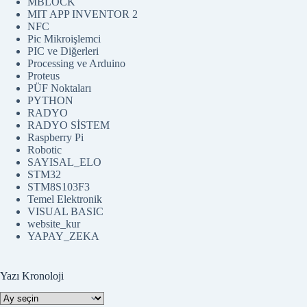
MBLOCK
MIT APP INVENTOR 2
NFC
Pic Mikroişlemci
PIC ve Diğerleri
Processing ve Arduino
Proteus
PÜF Noktaları
PYTHON
RADYO
RADYO SİSTEM
Raspberry Pi
Robotic
SAYISAL_ELO
STM32
STM8S103F3
Temel Elektronik
VISUAL BASIC
website_kur
YAPAY_ZEKA
Yazı Kronoloji
Yazı