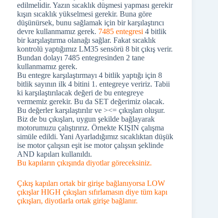
edilmelidir. Yazın sıcaklık düşmesi yapması gerekir
kışın sıcaklık yükselmesi gerekir. Buna göre
düşünürsek, bunu sağlamak için bir karşılaştırıcı
devre kullanmamız gerek.
7485 entegresi
4 bitlik
bir karşılaştırma olanağı sağlar. Fakat sıcaklık
kontrolü yaptığımız LM35 sensörü 8 bit çıkış verir.
Bundan dolayı 7485 entegresinden 2 tane
kullanmamız gerek.
Bu entegre karşılaştırmayı 4 bitlik yaptığı için 8
bitlik sayının ilk 4 bitini 1. entegreye veririz. Tabii
ki karşılaştırılacak değeri de bu entegreye
vermemiz gerekir. Bu da SET değerimiz olacak.
Bu değerler karşılaştırılır ve ><= çıkışları oluşur.
Biz de bu çıkışları, uygun şekilde bağlayarak
motorumuzu çalıştırırız. Örnekte KIŞIN çalışma
simüle edildi. Yani Ayarladığımız sıcaklıktan düşük
ise motor çalışsın eşit ise motor çalışsın şeklinde
AND kapıları kullanıldı.
Bu kapıların çıkışında diyotlar göreceksiniz.
Çıkış kapıları ortak bir girişe bağlanıyorsa LOW
çıkışlar HIGH çıkışları sıfırlamasın diye tüm kapı
çıkışları, diyotlarla ortak girişe bağlanır.