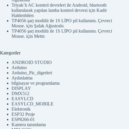
Triyak’lı AC kontrol devreleri ile Android, bluetooth
kullanılarak yapılan lamba kontrol devresi
için
Kadir
Haldenbilen
TP4056 şarj modülü ile 1S LİPO pil kullanımı. Çevreci
Mouse.
için
Şafak Ağustoslu
TP4056 şarj modülü ile 1S LİPO pil kullanımı. Çevreci
Mouse.
için
Metin
Kategoriler
ANDROID STUDIO
Arduino
Arduino_Pic_digerleri
Aydınlatma
bilgisayar ve programlama
DISPLAY
DMX512
EASYLCD
EASYLCD_MOBILE
Elektronik
ESP32 Proje
ESP8266-01
Kamera tanımlama