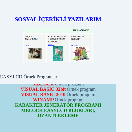
SOSYAL İÇERİKLİ YAZILARIM
EASYLCD MODÜLÜ
ÖRNEK PROGRAMLARI
PICBASIC
Örnek programları
PROTONBASIC
Örnek program
ARDUİNO
Örnek programları
CCS-C
Örnek program
PYTHON
Örnek program
MBLOCK
Örnek program
VISUAL BASIC 32bit
Örnek program
EASYLCD Örnek Programlar
VISUAL BASIC 2010
Örnek program
WINAMP
Örnek program
KARAKTER JENERATÖR PROGRAMI
MBLOCK EASYLCD BLOKLARI,
UZANTI EKLEME