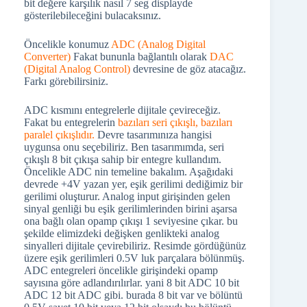
bit değere karşılık nasıl 7 seg displayde
gösterilebileceğini bulacaksınız.
Öncelikle konumuz
ADC (Analog Digital
Converter)
Fakat bununla bağlantılı olarak
DAC
(Digital Analog Control)
devresine de göz atacağız.
Farkı görebilirsiniz.
ADC kısmını entegrelerle dijitale çevireceğiz.
Fakat bu entegrelerin
bazıları seri çıkışlı, bazıları
paralel çıkışlıdır.
Devre tasarımınıza hangisi
uygunsa onu seçebiliriz. Ben tasarımımda, seri
çıkışlı 8 bit çıkışa sahip bir entegre kullandım.
Öncelikle ADC nin temeline bakalım. Aşağıdaki
devrede +4V yazan yer, eşik gerilimi dediğimiz bir
gerilimi oluşturur. Analog input girişinden gelen
sinyal genliği bu eşik gerilimlerinden birini aşarsa
ona bağlı olan opamp çıkışı 1 seviyesine çıkar. bu
şekilde elimizdeki değişken genlikteki analog
sinyalleri dijitale çevirebiliriz. Resimde gördüğünüz
üzere eşik gerilimleri 0.5V luk parçalara bölünmüş.
ADC entegreleri öncelikle girişindeki opamp
sayısına göre adlandırılırlar. yani 8 bit ADC 10 bit
ADC 12 bit ADC gibi. burada 8 bit var ve bölüntü