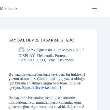
Skip
to
Mikrobotik
content
SAYISAL DEVRE TASARIMI_2_ADC
Şafak Ağustoslu
12 Mayıs 2023
DISPLAY
,
Elektronik
,
Proteus
,
SAYISAL_ELO
,
Temel Elektronik
Bu yazıma geçmeden önce tavsiyem bu linkteki 1.
yazımı okumanız. Çünkü başlangıç yazısı olduğu
için burada anlatmayacağım bazı temel bilgileri
içeriyor.
Sayısal devre tasarım_1
Bu yazımda bir analog sıcaklık sensörünün
mikroişlemci kullanmadan nasıl kullanılacağını
göstereceğim. Aynı zamanda sıcaklık değerinin 8