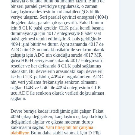
palsıyla 8 defada bunu okumamız lazım. Bunu da
bir seri paralel çeviriciye uygularsak, o zaman
karşılaştırma devresinin kullanabileceği 8 bitlik
veriye ulaşırız. Seri paralel çevirici entegresi (4094)
ile gelen data, paralel çıkışa çevrilir. Fakat bunun
için 8 CLK palsi gerekir. CLK palsi kendi başına
duramayacağı için 4017 entegresiyle 8 adet saat
palsi gelmesi temin edilmiştir. 8. pals geldiğinde
4094 işini bitirir ve durur. Aynı zamanda 4017 de
ADC nin CS ucundaki osilatör ile senkron olarak
çalıştığı için ADC nin okuduğu sırada 4017 MR
girişi HIGH seviyesine çıkarak 4017 entegresini
resetler ve her defasında 8 CLK palsi sağlanmış
olacaktır. Bu devrelerin arasındaki kapı devreleri
ise bu CLK palsinin, 4094 e uygulanırken, ADC
nin veri yollama frekansıyla senkron olmasını
sağlar. U4B ve U4C ile 4094 entegresinin CLK
ucu ADC ile senkron olarak verileri doğru alması
sağlanır.
Devre buraya kadar istediğimiz gibi çalışır. Fakat
4094 çıkışı değişirken, karşılaştırıcı çıkışı da küçük
değişimleri algılar ve çıkışta motorun durup
kalkmasını sağlar.
Yani titreşimli bir çalışma
olabiliyor.
Bunu daha stabil yapmak için D Flip