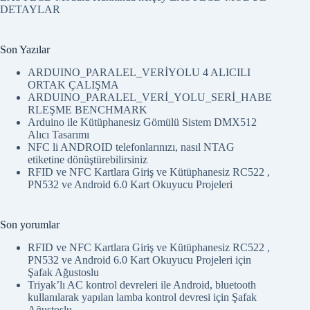
DETAYLAR
Son Yazılar
ARDUINO_PARALEL_VERİYOLU 4 ALICILI
ORTAK ÇALIŞMA
ARDUINO_PARALEL_VERİ_YOLU_SERİ_HABE
RLEŞME BENCHMARK
Arduino ile Kütüphanesiz Gömülü Sistem DMX512
Alıcı Tasarımı
NFC li ANDROID telefonlarınızı, nasıl NTAG
etiketine dönüştürebilirsiniz
RFID ve NFC Kartlara Giriş ve Kütüphanesiz RC522 ,
PN532 ve Android 6.0 Kart Okuyucu Projeleri
Son yorumlar
RFID ve NFC Kartlara Giriş ve Kütüphanesiz RC522 ,
PN532 ve Android 6.0 Kart Okuyucu Projeleri
için
Şafak Ağustoslu
Triyak’lı AC kontrol devreleri ile Android, bluetooth
kullanılarak yapılan lamba kontrol devresi
için
Şafak
Ağustoslu