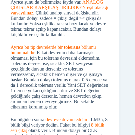
Ayrıca şunu da belirtmekte fayda var.
ANALOG
ÇIKIŞLAR KARŞILAŞTIRILIRKEN eşit olacağı
varsayılmaz
. Çünkü analog sinyal değişkendir.
Bundan dolayı sadece = çıkışı değil >< çıkışı da
kullanılır. Yoksa eşitlik ara sıra bozulacak ve devre
tekrar, tekrar açılıp kapanacaktır. Bundan dolayı
küçüktür ve eşittir kullanıldı.
Ayrıca bu tip devrelerde bir
tolerans
bölümü
bulunmalıdır.
Fakat devrenin daha karmaşık
olmaması için bu tolerans devresini eklemedim.
Tolerans devresi ise, sıcaklık SET seviyesini
geçtiğinde dursun derseniz ve tolerans
vermezseniz, sıcaklık hemen düşer ve çalışmaya
başlar. Bundan dolayı tolerans olarak 0.5 derece ya
da 1 derecelik tolerans verilir. Yani SET değerinden
1 derece yukarı çıktığında dur ve SET değerine
geldiğinde çalış derseniz, hemen devreden çıkıp,
ardından hemen devreye girmez. Bu şekilde
cihazınız korunmuş olur.
Bu bilgiden sonra
devreye devam edelim
. LM35, 8
bitlik bilgi veriyor dedim. Fakat bu bilgiyi
8 bitlik
seri çıkış
olarak verir. Bundan dolayı bir CLK