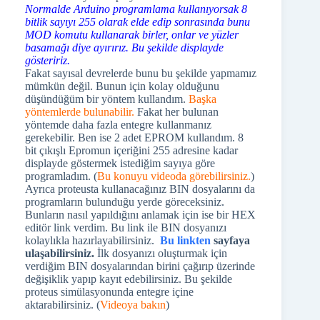
Normalde Arduino programlama kullanıyorsak 8
bitlik sayıyı 255 olarak elde edip sonrasında bunu
MOD komutu kullanarak birler, onlar ve yüzler
basamağı diye ayırırız. Bu şekilde displayde
gösteririz.
Fakat sayısal devrelerde bunu bu şekilde yapmamız
mümkün değil. Bunun için kolay olduğunu
düşündüğüm bir yöntem kullandım.
Başka
yöntemlerde bulunabilir.
Fakat her bulunan
yöntemde daha fazla entegre kullanmanız
gerekebilir. Ben ise 2 adet EPROM kullandım. 8
bit çıkışlı Epromun içeriğini 255 adresine kadar
displayde göstermek istediğim sayıya göre
programladım. (
Bu konuyu videoda görebilirsiniz.
)
Ayrıca proteusta kullanacağınız BIN dosyalarını da
programların bulunduğu yerde göreceksiniz.
Bunların nasıl yapıldığını anlamak için ise bir HEX
editör link verdim. Bu link ile BIN dosyanızı
kolaylıkla hazırlayabilirsiniz.
Bu linkten
sayfaya
ulaşabilirsiniz.
İlk dosyanızı oluşturmak için
verdiğim BIN dosyalarından birini çağırıp üzerinde
değişiklik yapıp kayıt edebilirsiniz. Bu şekilde
proteus simülasyonunda entegre içine
aktarabilirsiniz. (
Videoya bakın
)