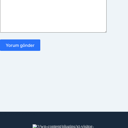
Yorum gönder
Mikrobotik Ziyaretçi
/wp-content/plugins/xt-visitor-