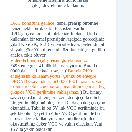
örnekleme sistemi arduino ile ses
çıkışı devrelerinde kullanılır.
DAC konusuna gelince,
temel prensip birbirine
benzemekle birlikte, bir ters işlem vardır.
R2R çalışma prensibi, bizler tarafından sıklıkla
kullanılan bir temel prensiptir. Aşağıda göreceğiniz
gibi 1K ve 2K, R 2R yi temsil ediyor. Gelen dijital
sinyale göre Yük direncinin üzerinde düşen gerilim
analog çıkış oluyor.
Videoda bunun çalışmasını görebilirsiniz.
7493 entegresi 4 bitlik binary sayıcıdır. Burada
0000 dan 1111 e kadar sayar. (
Burada 7490
entegresini kullanamıyoruz. Çünkü bu entegre
DECADE sayıcıdır yani 0000-1001 arasını sayar.
O zaman 9 dan sonraya sayamadığımız için analog
çıkış da VCC gerilimine yaklaşamaz.
) Bu binary
sayıcı çıkışları, dirençler üzerinden geçerken belli
bir gerilim düşümü oluşturur. Bu da analog çıkıştan
okunabilir. Tabii ki bu 5V luk VCC geriliminde bu
şekilde olur. Şayet 15V luk VCC geriliminde bir
cmos entegre kullanıyorsanız, bu dirençlerden
okuyacağınız değer VCC ye yakın olacaktır. Yani
15V ta yakın olacaktır.