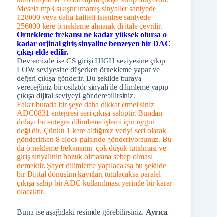
Mesela mp3 sıkıştırılmamış sinyaller saniyede
128000 veya daha kaliteli istenirse saniyede
256000 kere örnekleme alınarak dijitale çevrilir.
Örnekleme frekansı ne kadar yüksek olursa o
kadar orjinal giriş sinyaline benzeyen bir DAC
çıkışı elde edilir.
Devremizde ise CS girişi HIGH seviyesine çıkıp
LOW seviyesine düşerken örnekleme yapar ve
değeri çıkışa gönderir. Bu şekilde buraya
vereceğiniz bir osilatör sinyali ile dilimleme yapıp
çıkışa dijital seviyeyi gönderebilirsiniz.
Fakat burada bir şeye daha dikkat etmelisiniz.
ADC0831 entegresi seri çıkışa sahiptir. Bundan
dolayı bu entegre dilimleme işlemi için uygun
değildir. Çünkü 1 kere aldığınız veriyi seri olarak
gönderirken 8 clock palsinde gönderiyorsunuz. Bu
da örnekleme frekansının çok düşük tutulması ve
giriş sinyalinin bozuk olmasına sebep olması
demektir. Şayet dilimleme yapılacaksa bu şekilde
bir Dijital dönüşüm kayıtları tutulacaksa paralel
çıkışa sahip bir ADC kullanılması yerinde bir karar
olacaktır.
Bunu ise aşağıdaki resimde görebilirsiniz.
Ayrıca