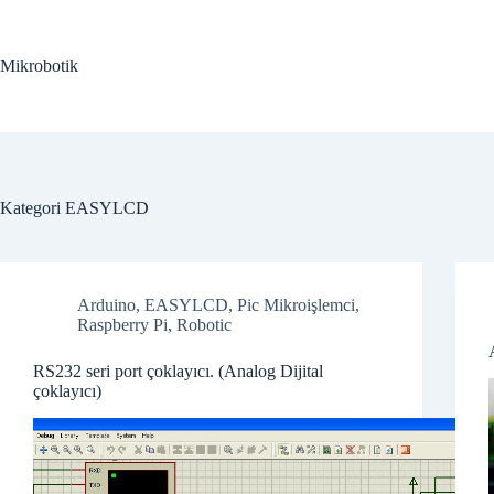
Skip
to
content
Mikrobotik
Kategori
EASYLCD
Arduino
,
EASYLCD
,
Pic Mikroişlemci
,
Raspberry Pi
,
Robotic
RS232 seri port çoklayıcı. (Analog Dijital
çoklayıcı)