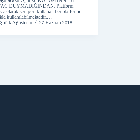
laştıracaktır. Çünkü KÜTÜPHANEYE
YAÇ DUYMADIĞINDAN, Platform
ız olarak seri port kullanan her platformda
ıkla kullanılabilmektedir.…
Şafak Ağustoslu
27 Haziran 2018