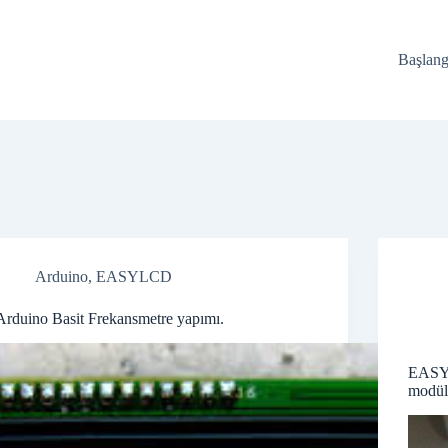
Başlang
Arduino
,
EASYLCD
Arduino Basit Frekansmetre yapımı.
EASYL
modül