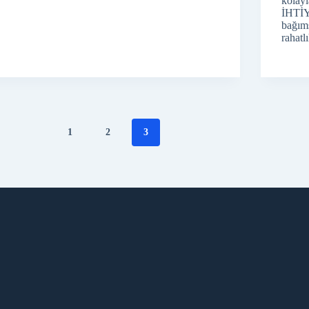
kolay
İHTİ
bağıms
rahatl
1
2
3