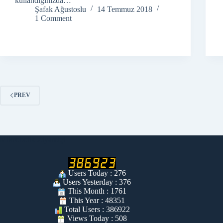
kullandığınızda…
Şafak Ağustoslu
14 Temmuz 2018
1 Comment
PREV
Mikrobotik Ziyaretçi
Users Today : 276
Users Yesterday : 376
This Month : 1761
This Year : 48351
Total Users : 386922
Views Today : 508