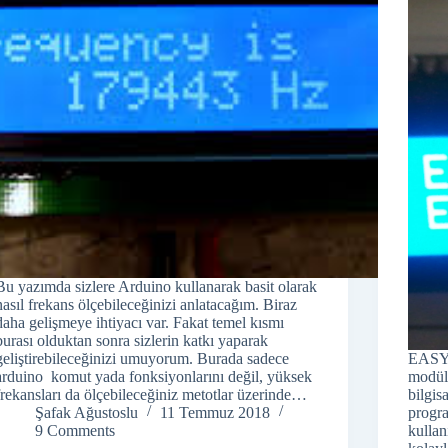
Bu yazımda sizlere Arduino kullanarak basit olarak
nasıl frekans ölçebileceğinizi anlatacağım. Biraz
daha gelişmeye ihtiyacı var. Fakat temel kısmı
burası olduktan sonra sizlerin katkı yaparak
geliştirebileceğinizi umuyorum. Burada sadece
EASYL
arduino komut yada fonksiyonlarını değil, yüksek
modül
frekansları da ölçebileceğiniz metotlar üzerinde…
bilgis
Şafak Ağustoslu
11 Temmuz 2018
progr
9 Comments
kullan