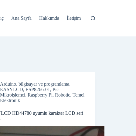
ıç
Ana Sayfa
Hakkımda
İletişim
Arduino
,
bilgisayar ve programlama
,
EASYLCD
,
ESP8266-01
,
Pic
Mikroişlemci
,
Raspberry Pi
,
Robotic
,
Temel
Elektronik
CD HD44780 uyumlu karakter LCD seri
.