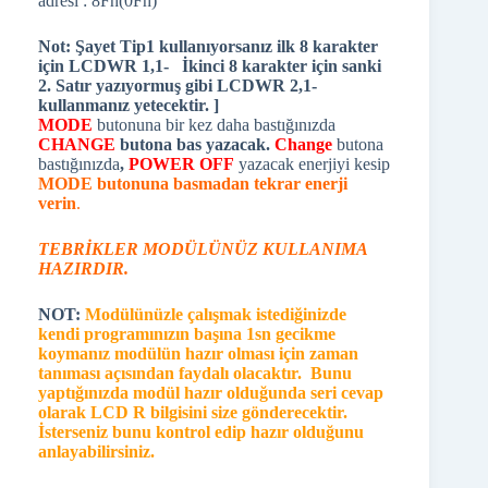
adresi : 8Fh(0Fh)
Not: Şayet Tip1 kullanıyorsanız ilk 8 karakter
için LCDWR 1,1- İkinci 8 karakter için sanki
2. Satır yazıyormuş gibi LCDWR 2,1-
kullanmanız yetecektir. ]
MODE
butonuna bir kez daha bastığınızda
CHANGE
butona bas yazacak.
Change
butona
bastığınızda
,
POWER OFF
yazacak enerjiyi kesip
MODE butonuna basmadan tekrar enerji
verin
.
TEBRİKLER MODÜLÜNÜZ KULLANIMA
HAZIRDIR.
NOT:
Modülünüzle çalışmak istediğinizde
kendi programınızın başına 1sn gecikme
koymanız modülün hazır olması için zaman
tanıması açısından faydalı olacaktır. Bunu
yaptığınızda modül hazır olduğunda seri cevap
olarak LCD R bilgisini size gönderecektir.
İsterseniz bunu kontrol edip hazır olduğunu
anlayabilirsiniz.