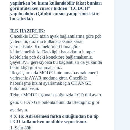
yapılırken bu kısım kullanılabilir fakat bunları
görüntülerken cursor hidden “LCDCH”
yapılmalıdır. (Çünkü cursor yanıp sönecektir
bu satırda.)
İLK HAZIRLIK:
Öncelikle LCD nizin ayak bağlantılarına göre pcb
yi ters mi, düz mü kullanacaksınız karar
vermelisiniz. Konnektörleri buna göre
lehimlemelisiniz. Backlight bacaklarını jumper
kablolarla pcb deki konektöre bağlamalısınız.
Şayet 3V3 gerekiyorsa bu bağlantıları da yukarıda
belirtildiği gibi yapmalısınız.
İlk çalıştırmada MODE butonuna basarak enerji
verirseniz AYAR moduna girer. Öncelikle
haberleşme hızını ayarlamak için CHANGE
butonuna basın.
Tekrar MODE tuşuna bastığınızda LCD tipi ayarı
gelir. CHANGE butonla bunu da istediğiniz gibi
ayarlayın.
4 X 16: Adreslemesi farklı olduğundan bu tip
LCD kullanırken modülde seçmelisiniz
1. Satır 80h