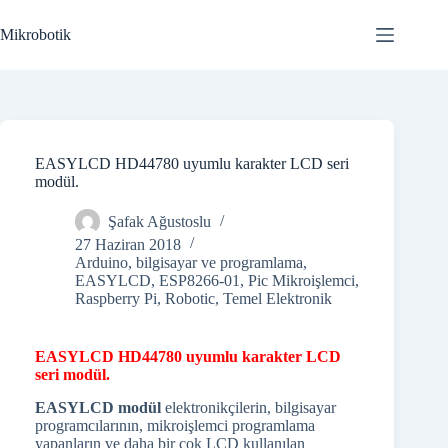
Skip
to
Mikrobotik
content
EASYLCD HD44780 uyumlu karakter LCD seri
modül.
Şafak Ağustoslu
27 Haziran 2018
Arduino
,
bilgisayar ve programlama
,
EASYLCD
,
ESP8266-01
,
Pic Mikroişlemci
,
Raspberry Pi
,
Robotic
,
Temel Elektronik
EASYLCD HD44780 uyumlu karakter LCD
seri modül.
EASYLCD modül
elektronikçilerin, bilgisayar
programcılarının, mikroişlemci programlama
yapanların ve daha bir çok LCD kullanılan