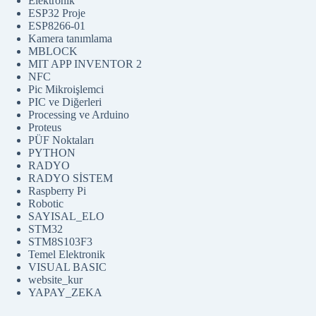
Elektronik
ESP32 Proje
ESP8266-01
Kamera tanımlama
MBLOCK
MIT APP INVENTOR 2
NFC
Pic Mikroişlemci
PIC ve Diğerleri
Processing ve Arduino
Proteus
PÜF Noktaları
PYTHON
RADYO
RADYO SİSTEM
Raspberry Pi
Robotic
SAYISAL_ELO
STM32
STM8S103F3
Temel Elektronik
VISUAL BASIC
website_kur
YAPAY_ZEKA