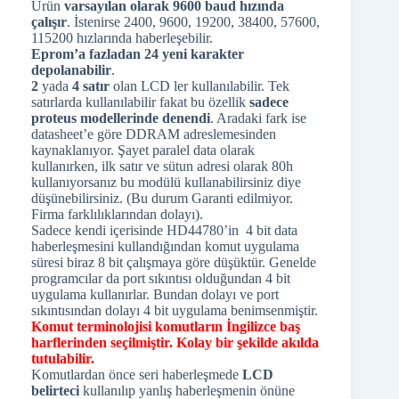
Ürün
varsayılan olarak 9600 baud hızında
çalışır
. İstenirse 2400, 9600, 19200, 38400, 57600,
115200 hızlarında haberleşebilir.
Eprom’a fazladan 24 yeni karakter
depolanabilir
.
2
yada
4 satır
olan LCD ler kullanılabilir. Tek
satırlarda kullanılabilir fakat bu özellik
sadece
proteus modellerinde denendi
. Aradaki fark ise
datasheet’e göre DDRAM adreslemesinden
kaynaklanıyor. Şayet paralel data olarak
kullanırken, ilk satır ve sütun adresi olarak 80h
kullanıyorsanız bu modülü kullanabilirsiniz diye
düşünebilirsiniz. (Bu durum Garanti edilmiyor.
Firma farklılıklarından dolayı).
Sadece kendi içerisinde HD44780’in 4 bit data
haberleşmesini kullandığından komut uygulama
süresi biraz 8 bit çalışmaya göre düşüktür. Genelde
programcılar da port sıkıntısı olduğundan 4 bit
uygulama kullanırlar. Bundan dolayı ve port
sıkıntısından dolayı 4 bit uygulama benimsenmiştir.
Komut terminolojisi komutların İngilizce baş
harflerinden seçilmiştir. Kolay bir şekilde akılda
tutulabilir.
Komutlardan önce seri haberleşmede
LCD
belirteci
kullanılıp yanlış haberleşmenin önüne