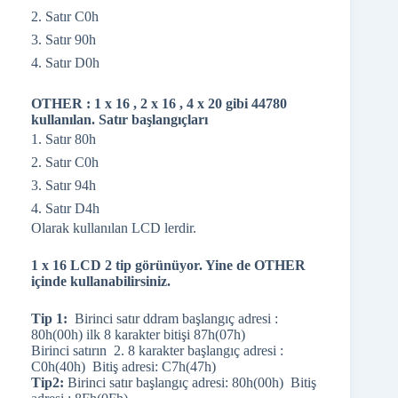
2. Satır C0h
3. Satır 90h
4. Satır D0h
OTHER : 1 x 16 , 2 x 16 , 4 x 20 gibi 44780
kullanılan. Satır başlangıçları
1. Satır 80h
2. Satır C0h
3. Satır 94h
4. Satır D4h
Olarak kullanılan LCD lerdir.
1 x 16 LCD 2 tip görünüyor. Yine de OTHER
içinde kullanabilirsiniz.
Tip 1:
Birinci satır ddram başlangıç adresi :
80h(00h) ilk 8 karakter bitişi 87h(07h)
Birinci satırın 2. 8 karakter başlangıç adresi :
C0h(40h) Bitiş adresi: C7h(47h)
Tip2:
Birinci satır başlangıç adresi: 80h(00h) Bitiş