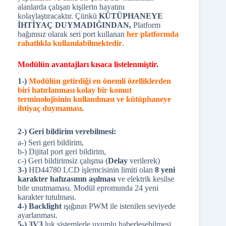
alanlarda çalışan kişilerin hayatını
kolaylaştıracaktır. Çünkü
KÜTÜPHANEYE
İHTİYAÇ DUYMADIĞINDAN,
Platform
bağımsız olarak seri port kullanan
her platformda
rahatlıkla kullanılabilmektedir
.
Modülün avantajları kısaca listelenmiştir.
1-)
Modülün getirdiği en önemli özelliklerden
biri hatırlanması kolay bir komut
terminolojisinin kullanılması ve kütüphaneye
ihtiyaç duymaması.
2-) Geri bildirim verebilmesi:
a-) Seri geri bildirim,
b-) Dijital port geri bildirim,
c-) Geri bildirimsiz çalışma (
Delay
verilerek)
3-)
HD44780 LCD işlemcisinin limiti olan
8 yeni
karakter hafızasının aşılması
ve elektrik kesilse
bile unutmaması. Modül epromunda 24 yeni
karakter tutulması.
4-) Backlight
ışığının PWM ile istenilen seviyede
ayarlanması.
5-) 3V3
luk sistemlerle uyumlu haberleşebilmesi.