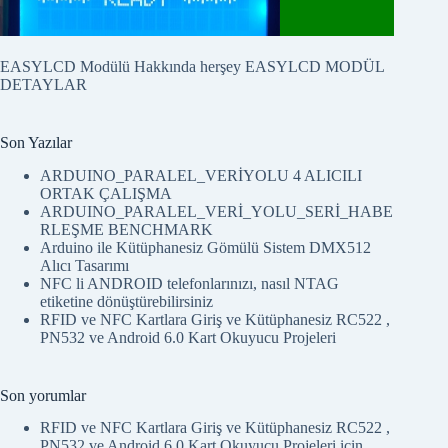
EASYLCD Modülü Hakkında herşey
EASYLCD MODÜL
DETAYLAR
Son Yazılar
ARDUINO_PARALEL_VERİYOLU 4 ALICILI
ORTAK ÇALIŞMA
ARDUINO_PARALEL_VERİ_YOLU_SERİ_HABE
RLEŞME BENCHMARK
Arduino ile Kütüphanesiz Gömülü Sistem DMX512
Alıcı Tasarımı
NFC li ANDROID telefonlarınızı, nasıl NTAG
etiketine dönüştürebilirsiniz
RFID ve NFC Kartlara Giriş ve Kütüphanesiz RC522 ,
PN532 ve Android 6.0 Kart Okuyucu Projeleri
Son yorumlar
RFID ve NFC Kartlara Giriş ve Kütüphanesiz RC522 ,
PN532 ve Android 6.0 Kart Okuyucu Projeleri
için