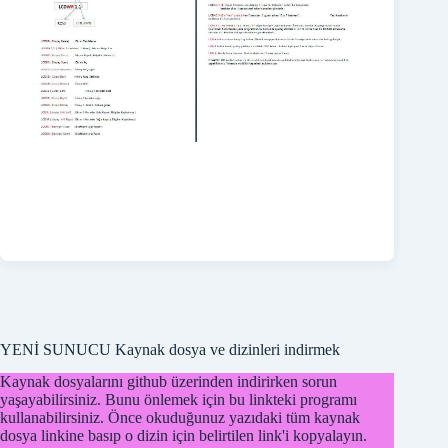
YENİ SUNUCU Kaynak dosya ve dizinleri indirmek
Kaynak dosyalarını github üzerinden indirirken sorun
yaşayabilirsiniz. Bunu önlemek için bu linkteki programı
kullanabilirsiniz. Önce okuduğunuz yazıdaki tüm kaynak
dosya linkine basıp o dizin için belirtilen link'i kopyalayın.