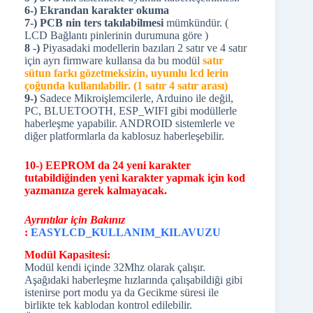
6-) Ekrandan karakter okuma
7-) PCB nin ters takılabilmesi
mümkündür. (
LCD Bağlantı pinlerinin durumuna göre )
8 -)
Piyasadaki modellerin bazıları 2 satır ve 4 satır
için ayrı firmware kullansa da bu modül
satır
sütun farkı gözetmeksizin, uyumlu lcd lerin
çoğunda kullanılabilir. (1 satır 4 satır arası)
9-)
Sadece Mikroişlemcilerle, Arduino ile değil,
PC, BLUETOOTH, ESP_WIFI gibi modüllerle
haberleşme yapabilir. ANDROID sistemlerle ve
diğer platformlarla da kablosuz haberleşebilir.
10-) EEPROM da 24 yeni karakter
tutabildiğinden yeni karakter yapmak için kod
yazmanıza gerek kalmayacak.
Ayrıntılar için Bakınız
:
EASYLCD_KULLANIM_KILAVUZU
Modül Kapasitesi:
Modül kendi içinde 32Mhz olarak çalışır.
Aşağıdaki haberleşme hızlarında çalışabildiği gibi
istenirse port modu ya da Gecikme süresi ile
birlikte tek kablodan kontrol edilebilir.