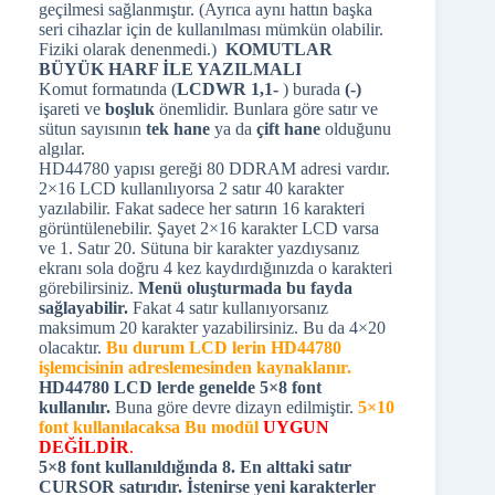
geçilmesi sağlanmıştır. (Ayrıca aynı hattın başka
seri cihazlar için de kullanılması mümkün olabilir.
Fiziki olarak denenmedi.)
KOMUTLAR
BÜYÜK HARF İLE YAZILMALI
Komut formatında (
LCDWR 1,1-
) burada
(-)
işareti ve
boşluk
önemlidir. Bunlara göre satır ve
sütun sayısının
tek hane
ya da
çift hane
olduğunu
algılar.
HD44780 yapısı gereği 80 DDRAM adresi vardır.
2×16 LCD kullanılıyorsa 2 satır 40 karakter
yazılabilir. Fakat sadece her satırın 16 karakteri
görüntülenebilir. Şayet 2×16 karakter LCD varsa
ve 1. Satır 20. Sütuna bir karakter yazdıysanız
ekranı sola doğru 4 kez kaydırdığınızda o karakteri
görebilirsiniz.
Menü oluşturmada bu fayda
sağlayabilir.
Fakat 4 satır kullanıyorsanız
maksimum 20 karakter yazabilirsiniz. Bu da 4×20
olacaktır.
Bu durum LCD lerin HD44780
işlemcisinin adreslemesinden kaynaklanır.
HD44780 LCD lerde genelde 5×8 font
kullanılır.
Buna göre devre dizayn edilmiştir.
5×10
font kullanılacaksa Bu modül
UYGUN
DEĞİLDİR
.
5×8 font kullanıldığında 8. En alttaki satır
CURSOR satırıdır. İstenirse yeni karakterler