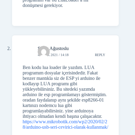
donüşmesi gerekiyor.
Şafak Ağustoslu
4 OCAK 2021 / 14:18
REPLY
Ben kodu lua loader ile yazdım. LUA
programım dosyalar içerisindedir. Fakat
benzer mantıkla siz de ESP yi arduino ile
kodlayıp LUA programı gibi
yükleyebilirsiniz. Bu sitedeki yazımda
arduino ile esp programlamayı göstermiştim.
oradan faydalanıp aynı şekilde esp8266-01
kartınızı nodemcu lua gibi
programlayabilirsiniz. yine arduinoya
ihtiyacı olmadan kendi başına çalışacaktır.
https://www.mikrobotik.com/wp2/2020/02/2
8/arduino-usb-seri-cevirici-olarak-kullanmak/