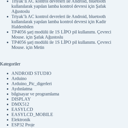
Triyak’lı AC kontrol devreleri ile Android, bluetooth
kullanılarak yapılan lamba kontrol devresi
için
Şafak
Ağustoslu
Triyak’lı AC kontrol devreleri ile Android, bluetooth
kullanılarak yapılan lamba kontrol devresi
için
Kadir
Haldenbilen
TP4056 şarj modülü ile 1S LİPO pil kullanımı. Çevreci
Mouse.
için
Şafak Ağustoslu
TP4056 şarj modülü ile 1S LİPO pil kullanımı. Çevreci
Mouse.
için
Metin
Kategoriler
ANDROID STUDIO
Arduino
Arduino_Pic_digerleri
Aydınlatma
bilgisayar ve programlama
DISPLAY
DMX512
EASYLCD
EASYLCD_MOBILE
Elektronik
ESP32 Proje