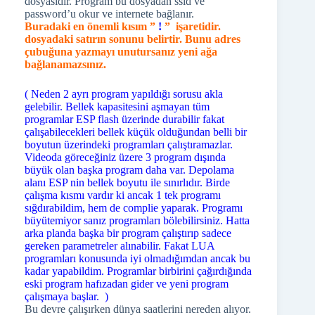
dosyasıdır. Program bu dosyadan ssid ve
password’u okur ve internete bağlanır.
Buradaki en önemli kısım ”
!
” işaretidir.
dosyadaki satırın sonunu belirtir. Bunu adres
çubuğuna yazmayı unutursanız yeni ağa
bağlanamazsınız.
(
Neden 2 ayrı program yapıldığı sorusu akla
gelebilir. Bellek kapasitesini aşmayan tüm
programlar ESP flash üzerinde durabilir fakat
çalışabilecekleri bellek küçük olduğundan belli bir
boyutun üzerindeki programları çalıştıramazlar.
Videoda göreceğiniz üzere 3 program dışında
büyük olan başka program daha var. Depolama
alanı ESP nin bellek boyutu ile sınırlıdır. Birde
çalışma kısmı vardır ki ancak 1 tek programı
sığdırabildim, hem de complie yaparak. Programı
büyütemiyor sanız programları bölebilirsiniz. Hatta
arka planda başka bir program çalıştırıp sadece
gereken parametreler alınabilir. Fakat LUA
programları konusunda iyi olmadığımdan ancak bu
kadar yapabildim. Programlar birbirini çağırdığında
eski program hafızadan gider ve yeni program
çalışmaya başlar. )
Bu devre çalışırken dünya saatlerini nereden alıyor.