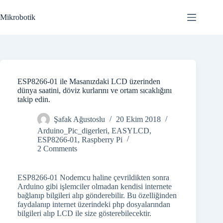
Skip
to
Mikrobotik
content
ESP8266-01 ile Masanızdaki LCD üzerinden
dünya saatini, döviz kurlarını ve ortam sıcaklığını
takip edin.
Şafak Ağustoslu
20 Ekim 2018
Arduino_Pic_digerleri
,
EASYLCD
,
ESP8266-01
,
Raspberry Pi
2 Comments
ESP8266-01 Nodemcu haline çevrildikten sonra
Arduino gibi işlemciler olmadan kendisi internete
bağlanıp bilgileri alıp gönderebilir. Bu özelliğinden
faydalanıp internet üzerindeki php dosyalarından
bilgileri alıp LCD ile size gösterebilecektir.