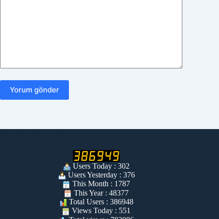
Yorum gönder
Mikrobotik Ziyaretçi
Users Today : 302
Users Yesterday : 376
This Month : 1787
This Year : 48377
Total Users : 386948
Views Today : 551