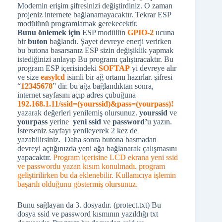
Modemin erişim şifresinizi değiştirdiniz. O zaman
projeniz internete bağlanamayacaktır. Tekrar ESP
modülünü programlamak gerekecektir.
Bunu önlemek için
ESP modülün
GPIO-2
ucuna
bir
buton
bağlandı. Şayet devreye enerji verirken
bu butona basarsanız ESP sizin değişiklik yapmak
istediğinizi anlayıp Bu programı çalıştıracaktır. Bu
program ESP içerisindeki
SOFTAP
yi devreye alır
ve size
easylcd
isimli bir ağ ortamı hazırlar. şifresi
“
12345678
” dir. bu ağa bağlandıktan sonra,
internet sayfasını açıp adres çubuğuna
192.168.1.11/ssid=(yourssid)&pass=(yourpass)!
yazarak değerleri yenilemiş olursunuz.
yourssid
ve
yourpass
yerine
yeni ssid
ve
password’
u yazın.
İsterseniz sayfayı yenileyerek 2 kez de
yazabilirsiniz. Daha sonra butona basmadan
devreyi açtığınızda yeni ağa bağlanarak çalışmasını
yapacaktır.
Program içerisine LCD ekrana yeni ssid
ve passwordu yazan kısım konulmadı. program
geliştirilirken bu da eklenebilir. Kullanıcıya işlemin
başarılı olduğunu göstermiş olursunuz.
Bunu sağlayan da 3. dosyadır. (protect.txt) Bu
dosya ssid ve password kısmının yazıldığı txt