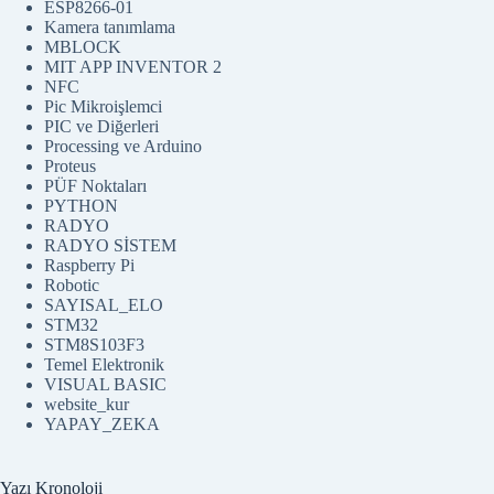
ESP8266-01
Kamera tanımlama
MBLOCK
MIT APP INVENTOR 2
NFC
Pic Mikroişlemci
PIC ve Diğerleri
Processing ve Arduino
Proteus
PÜF Noktaları
PYTHON
RADYO
RADYO SİSTEM
Raspberry Pi
Robotic
SAYISAL_ELO
STM32
STM8S103F3
Temel Elektronik
VISUAL BASIC
website_kur
YAPAY_ZEKA
Yazı Kronoloji