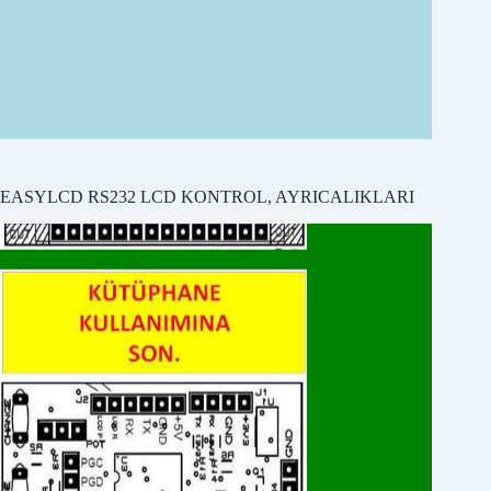
EASYLCD MODÜLÜ
EASYLCD RS232 LCD KONTROL, AYRICALIKLARI
ÖRNEK PROGRAMLARI
PICBASIC
Örnek programları
PROTONBASIC
Örnek program
ARDUİNO
Örnek programları
CCS-C
Örnek program
PYTHON
Örnek program
MBLOCK
Örnek program
VISUAL BASIC 32bit
Örnek program
VISUAL BASIC 2010
Örnek program
WINAMP
Örnek program
KARAKTER JENERATÖR PROGRAMI
MBLOCK EASYLCD BLOKLARI,
UZANTI EKLEME