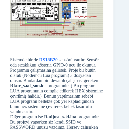
Sistemde bir de
DS18B20
sensörü vardır. Sensör
oda sıcaklığını gösterir. GPIO-0 ucu ile okunur.
Programın çalışmasına gelirsek, Proje bir bütün
olarak (Nodemcu Lua programı) 3 dosyadan
oluşur. Bunlardan biri devamlı çalışması gereken
Rkur_saat_son.lc
programıdır. ( Bu program
LUA programının complie edilerek HEX sistemine
çevrilmiş halidir.) Bunun yapılmasının sebebi
LUA programı bellekte çok yer kapladığından
bunu hex sistemine çevirerek bellek tasarrufu
yapılmasıdır.
Diğer program ise
Radjust_ssid.lua
programıdır.
Bu projeyi yaparken siz kendi SSID ve
PASSWORD unuzu yazdınız. Herşey çalışırken