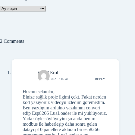
Yazı
Kronoloji
2 Comments
ismail Erol
3 OCAK 2021 / 16:41
REPLY
Hocam selamlar;
Elnize sağlık proje ilgimi çekt. Fakat nerden
kod yazıyoruz videoyu izledim göremedim.
Ben yazdıgım arduino yazılımını convert
edip Esp8266 LuaLoader ile mi yuklüyoruz.
Yada söyle söylüyeyim şu anda benim
modbus ile haberleşip daha sonra gelen
datayı p10 panellere aktaran bir esp8266
programım var bu LuaLoader a mı