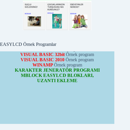
PICBASIC
Örnek programları
PROTONBASIC
Örnek program
ARDUİNO
Örnek programları
CCS-C
Örnek program
PYTHON
Örnek program
MBLOCK
Örnek program
VISUAL BASIC 32bit
Örnek program
VISUAL BASIC 2010
Örnek program
WINAMP
Örnek program
EASYLCD Örnek Programlar
KARAKTER JENERATÖR PROGRAMI
MBLOCK EASYLCD BLOKLARI,
UZANTI EKLEME