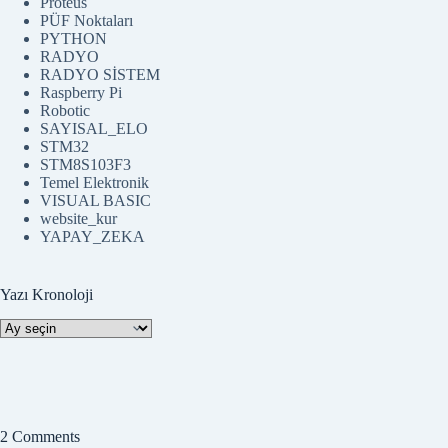
Proteus
PÜF Noktaları
PYTHON
RADYO
RADYO SİSTEM
Raspberry Pi
Robotic
SAYISAL_ELO
STM32
STM8S103F3
Temel Elektronik
VISUAL BASIC
website_kur
YAPAY_ZEKA
Yazı Kronoloji
Yazı
Kronoloji
2 Comments