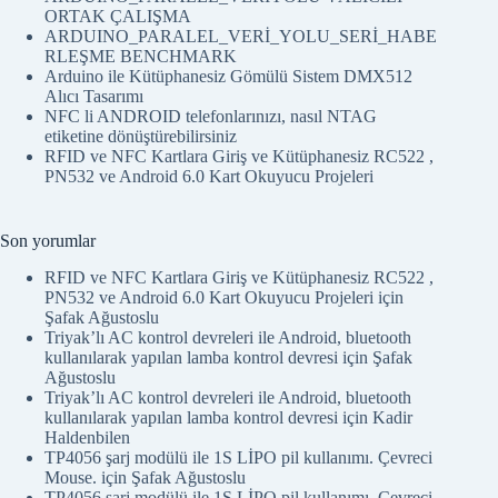
ORTAK ÇALIŞMA
ARDUINO_PARALEL_VERİ_YOLU_SERİ_HABE
RLEŞME BENCHMARK
Arduino ile Kütüphanesiz Gömülü Sistem DMX512
Alıcı Tasarımı
NFC li ANDROID telefonlarınızı, nasıl NTAG
etiketine dönüştürebilirsiniz
RFID ve NFC Kartlara Giriş ve Kütüphanesiz RC522 ,
PN532 ve Android 6.0 Kart Okuyucu Projeleri
Son yorumlar
RFID ve NFC Kartlara Giriş ve Kütüphanesiz RC522 ,
PN532 ve Android 6.0 Kart Okuyucu Projeleri
için
Şafak Ağustoslu
Triyak’lı AC kontrol devreleri ile Android, bluetooth
kullanılarak yapılan lamba kontrol devresi
için
Şafak
Ağustoslu
Triyak’lı AC kontrol devreleri ile Android, bluetooth
kullanılarak yapılan lamba kontrol devresi
için
Kadir
Haldenbilen
TP4056 şarj modülü ile 1S LİPO pil kullanımı. Çevreci
Mouse.
için
Şafak Ağustoslu
TP4056 şarj modülü ile 1S LİPO pil kullanımı. Çevreci