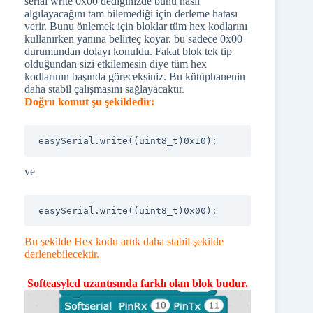
serial write 0x00 dediğinizde bunu nasıl
algılayacağını tam bilemediği için derleme hatası
verir. Bunu önlemek için bloklar tüm hex kodlarını
kullanırken yanına belirteç koyar. bu sadece 0x00
durumundan dolayı konuldu. Fakat blok tek tip
olduğundan sizi etkilemesin diye tüm hex
kodlarının başında göreceksiniz. Bu kütüphanenin
daha stabil çalışmasını sağlayacaktır.
Doğru komut şu şekildedir:
easySerial.write((uint8_t)0x10);
ve
easySerial.write((uint8_t)0x00);
Bu şekilde Hex kodu artık daha stabil şekilde
derlenebilecektir.
Softeasylcd uzantısında farklı olan blok budur.