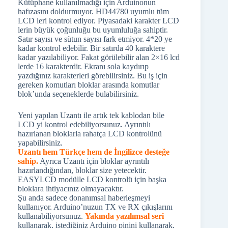
Kütüphane kullanılmadığı için Arduinonun
hafızasını doldurmuyor. HD44780 uyumlu tüm
LCD leri kontrol ediyor. Piyasadaki karakter LCD
lerin büyük çoğunluğu bu uyumluluğa sahiptir.
Satır sayısı ve sütun sayısı fark etmiyor. 4*20 ye
kadar kontrol edebilir. Bir satırda 40 karaktere
kadar yazılabiliyor. Fakat görülebilir alan 2×16 lcd
lerde 16 karakterdir. Ekranı sola kaydırıp
yazdığınız karakterleri görebilirsiniz. Bu iş için
gereken komutları bloklar arasında komutlar
blok’unda seçeneklerde bulabilirsiniz.
Yeni yapılan Uzantı ile artık tek kablodan bile
LCD yi kontrol edebiliyorsunuz. Ayrıntılı
hazırlanan bloklarla rahatça LCD kontrolünü
yapabilirsiniz.
Uzantı hem Türkçe hem de İngilizce desteğe
sahip.
Ayrıca Uzantı için bloklar ayrıntılı
hazırlandığından, bloklar size yetecektir.
EASYLCD modülle LCD kontrolü için başka
bloklara ihtiyacınız olmayacaktır.
Şu anda sadece donanımsal haberleşmeyi
kullanıyor. Arduino’nuzun TX ve RX çıkışlarını
kullanabiliyorsunuz.
Yakında yazılımsal seri
kullanarak, istediğiniz Arduino pinini kullanarak,