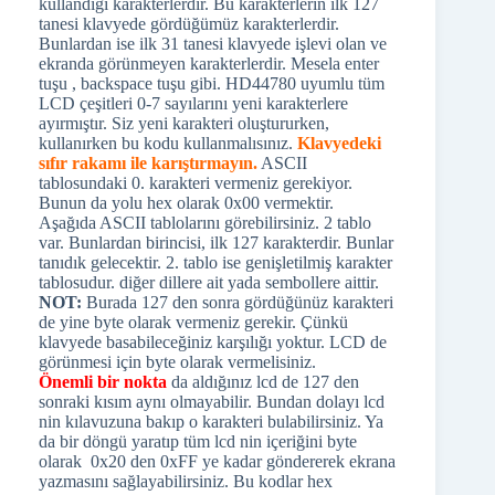
kullandığı karakterlerdir. Bu karakterlerin ilk 127
tanesi klavyede gördüğümüz karakterlerdir.
Bunlardan ise ilk 31 tanesi klavyede işlevi olan ve
ekranda görünmeyen karakterlerdir. Mesela enter
tuşu , backspace tuşu gibi. HD44780 uyumlu tüm
LCD çeşitleri 0-7 sayılarını yeni karakterlere
ayırmıştır. Siz yeni karakteri oluştururken,
kullanırken bu kodu kullanmalısınız.
Klavyedeki
sıfır rakamı ile karıştırmayın.
ASCII
tablosundaki 0. karakteri vermeniz gerekiyor.
Bunun da yolu hex olarak 0x00 vermektir.
Aşağıda ASCII tablolarını görebilirsiniz. 2 tablo
var. Bunlardan birincisi, ilk 127 karakterdir. Bunlar
tanıdık gelecektir. 2. tablo ise genişletilmiş karakter
tablosudur. diğer dillere ait yada sembollere aittir.
NOT:
Burada 127 den sonra gördüğünüz karakteri
de yine byte olarak vermeniz gerekir. Çünkü
klavyede basabileceğiniz karşılığı yoktur. LCD de
görünmesi için byte olarak vermelisiniz.
Önemli bir nokta
da aldığınız lcd de 127 den
sonraki kısım aynı olmayabilir. Bundan dolayı lcd
nin kılavuzuna bakıp o karakteri bulabilirsiniz. Ya
da bir döngü yaratıp tüm lcd nin içeriğini byte
olarak 0x20 den 0xFF ye kadar göndererek ekrana
yazmasını sağlayabilirsiniz. Bu kodlar hex