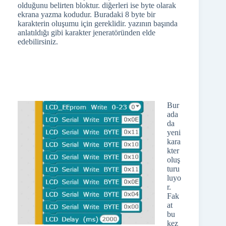
olduğunu belirten bloktur. diğerleri ise byte olarak
ekrana yazma kodudur. Buradaki 8 byte bir
karakterin oluşumu için gereklidir. yazının başında
anlatıldığı gibi karakter jeneratöründen elde
edebilirsiniz.
Bur
ada
da
yeni
kara
kter
oluş
turu
luyo
r.
Fak
at
bu
kez