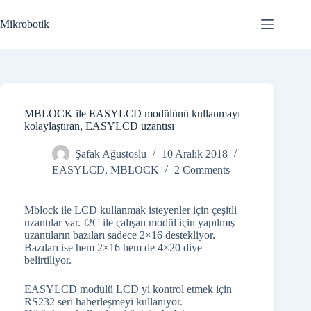
Skip
to
Mikrobotik
content
MBLOCK ile EASYLCD modülünü kullanmayı
kolaylaştıran, EASYLCD uzantısı
Şafak Ağustoslu
10 Aralık 2018
EASYLCD
,
MBLOCK
2 Comments
Mblock ile LCD kullanmak isteyenler için çeşitli
uzantılar var. I2C ile çalışan modül için yapılmış
uzantıların bazıları sadece 2×16 destekliyor.
Bazıları ise hem 2×16 hem de 4×20 diye
belirtiliyor.
EASYLCD modülü LCD yi kontrol etmek için
RS232 seri haberleşmeyi kullanıyor.