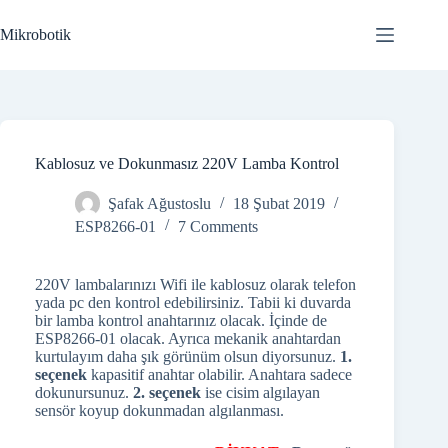
Skip
to
Mikrobotik
content
Kablosuz ve Dokunmasız 220V Lamba Kontrol
Şafak Ağustoslu
18 Şubat 2019
ESP8266-01
7 Comments
220V lambalarınızı Wifi ile kablosuz olarak telefon
yada pc den kontrol edebilirsiniz. Tabii ki duvarda
bir lamba kontrol anahtarınız olacak. İçinde de
ESP8266-01 olacak. Ayrıca mekanik anahtardan
kurtulayım daha şık görünüm olsun diyorsunuz.
1.
seçenek
kapasitif anahtar olabilir. Anahtara sadece
dokunursunuz.
2. seçenek
ise cisim algılayan
sensör koyup dokunmadan algılanması.