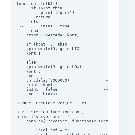
function btnINT()

 --   if inInt then                   -- don't al
 --       print ("geri")

--		return

 --   else 

 --       inInt = true

 --   end

	print ("kesmede",kont)

	if (kont==0) then

    gpio.write(3, gpio.HIGH)

	kont=1

	else

    gpio.write(3, gpio.LOW)

	kont=0

	end

	tmr.delay(1000000)               -- 100ms debounce

	print (kont)

    inInt = false                   -- all done, 
    end -- btnINT

srv=net.createServer(net.TCP)

srv:listen(80,function(conn)

print ("server acildi")	

    conn:on("receive", function(client,request)

		local buf = ""

        local _, _, method, path, vars = string.f