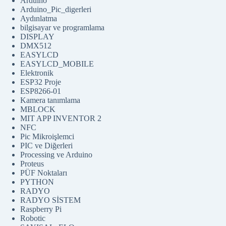
Arduino
Arduino_Pic_digerleri
Aydınlatma
bilgisayar ve programlama
DISPLAY
DMX512
EASYLCD
EASYLCD_MOBILE
Elektronik
ESP32 Proje
ESP8266-01
Kamera tanımlama
MBLOCK
MIT APP INVENTOR 2
NFC
Pic Mikroişlemci
PIC ve Diğerleri
Processing ve Arduino
Proteus
PÜF Noktaları
PYTHON
RADYO
RADYO SİSTEM
Raspberry Pi
Robotic