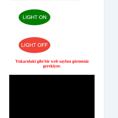
Yukarıdaki gibi bir web sayfası görmeniz
gerekiyor.