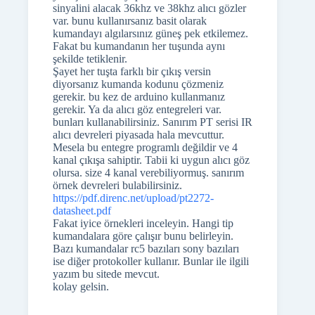
sinyalini alacak 36khz ve 38khz alıcı gözler
var. bunu kullanırsanız basit olarak
kumandayı algılarsınız güneş pek etkilemez.
Fakat bu kumandanın her tuşunda aynı
şekilde tetiklenir.
Şayet her tuşta farklı bir çıkış versin
diyorsanız kumanda kodunu çözmeniz
gerekir. bu kez de arduino kullanmanız
gerekir. Ya da alıcı göz entegreleri var.
bunları kullanabilirsiniz. Sanırım PT serisi IR
alıcı devreleri piyasada hala mevcuttur.
Mesela bu entegre programlı değildir ve 4
kanal çıkışa sahiptir. Tabii ki uygun alıcı göz
olursa. size 4 kanal verebiliyormuş. sanırım
örnek devreleri bulabilirsiniz.
https://pdf.direnc.net/upload/pt2272-
datasheet.pdf
Fakat iyice örnekleri inceleyin. Hangi tip
kumandalara göre çalışır bunu belirleyin.
Bazı kumandalar rc5 bazıları sony bazıları
ise diğer protokoller kullanır. Bunlar ile ilgili
yazım bu sitede mevcut.
kolay gelsin.