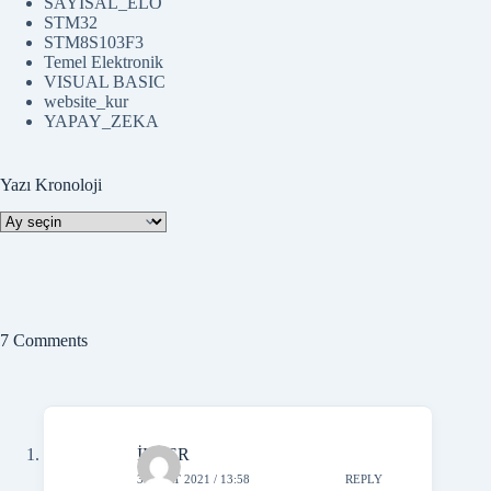
SAYISAL_ELO
STM32
STM8S103F3
Temel Elektronik
VISUAL BASIC
website_kur
YAPAY_ZEKA
Yazı Kronoloji
Yazı
Kronoloji
7 Comments
İLKER
3 MART 2021 / 13:58
REPLY