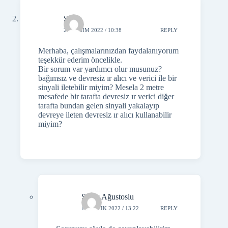
Sinan
22 KASIM 2022 / 10:38
REPLY
Merhaba, çalışmalarınızdan faydalanıyorum
teşekkür ederim öncelikle.
Bir sorum var yardımcı olur musunuz?
bağımsız ve devresiz ır alıcı ve verici ile bir
sinyali iletebilir miyim? Mesela 2 metre
mesafede bir tarafta devresiz ır verici diğer
tarafta bundan gelen sinyali yakalayıp
devreye ileten devresiz ır alıcı kullanabilir
miyim?
Şafak Ağustoslu
1 ARALIK 2022 / 13:22
REPLY