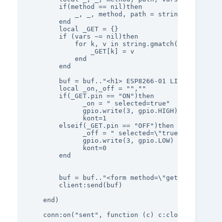
        if(method == nil)then

            _, _, method, path = string.find(requ
        end

        local _GET = {}

        if (vars ~= nil)then

            for k, v in string.gmatch(vars, "(%w+
                _GET[k] = v

            end

        end

        buf = buf.."<h1> ESP8266-01 LIGHT CONTROL
        local _on,_off = "",""

        if(_GET.pin == "ON")then

              _on = " selected=true"

              gpio.write(3, gpio.HIGH)

			  kont=1

        elseif(_GET.pin == "OFF")then

              _off = " selected=\"true\""

              gpio.write(3, gpio.LOW)

			  kont=0

        end

        buf = buf.."<form method=\"get\"> <button
        client:send(buf)

    end)

    conn:on("sent", function (c) c:close() end)
