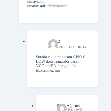
olmayabilir.
umarım anlatabilmişimdir.
İLKER
5 MART 2021 / 14:34
REPLY
Şurada takıldım hocam GPIO 0
LOW iken Tranzistör base i
VCC==>R3 ==> yolu ile
tetiklenmez mi?
Şafak Ağustoslu
7 MART 2021 / 20:05