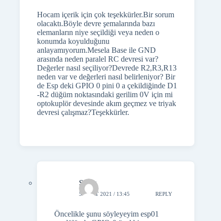
Hocam içerik için çok teşekkürler.Bir sorum
olacaktı.Böyle devre şemalarında bazı
elemanların niye seçildiği veya neden o
konumda koyulduğunu
anlayamıyorum.Mesela Base ile GND
arasında neden paralel RC devresi var?
Değerler nasıl seçiliyor?Devrede R2,R3,R13
neden var ve değerleri nasıl belirleniyor? Bir
de Esp deki GPIO 0 pini 0 a çekildiğinde D1
-R2 düğüm noktasındaki gerilim 0V için mi
optokuplör devesinde akım geçmez ve triyak
devresi çalışmaz?Teşekkürler.
Şafak
5 MART 2021 / 13:45
REPLY
Öncelikle şunu söyleyeyim esp01