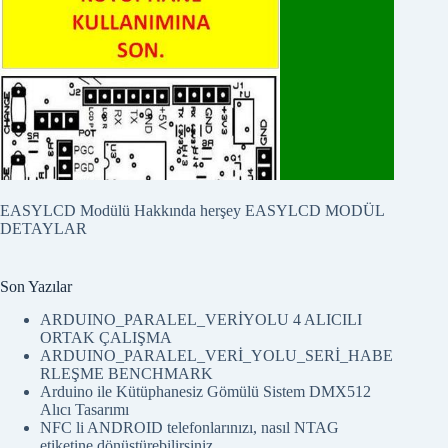
MBLOCK
Örnek program
VISUAL BASIC 32bit
Örnek program
VISUAL BASIC 2010
Örnek program
WINAMP
Örnek program
KARAKTER JENERATÖR PROGRAMI
MBLOCK EASYLCD BLOKLARI,
UZANTI EKLEME
EASYLCD Modülü Hakkında herşey
EASYLCD MODÜL
DETAYLAR
Son Yazılar
ARDUINO_PARALEL_VERİYOLU 4 ALICILI
ORTAK ÇALIŞMA
ARDUINO_PARALEL_VERİ_YOLU_SERİ_HABE
RLEŞME BENCHMARK
Arduino ile Kütüphanesiz Gömülü Sistem DMX512
Alıcı Tasarımı
NFC li ANDROID telefonlarınızı, nasıl NTAG
etiketine dönüştürebilirsiniz