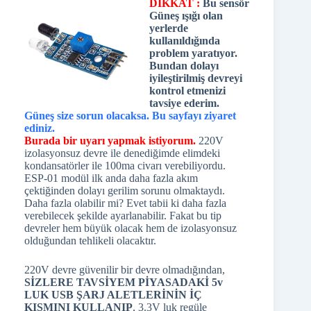
DİKKAT :
Bu sensör
Güneş ışığı olan
yerlerde
kullanıldığında
problem yaratıyor.
Bundan dolayı
iyileştirilmiş devreyi
kontrol etmenizi
tavsiye ederim.
Güneş size sorun olacaksa. Bu sayfayı ziyaret
ediniz.
Burada bir uyarı yapmak istiyorum.
220V
izolasyonsuz devre ile denediğimde elimdeki
kondansatörler ile 100ma civarı verebiliyordu.
ESP-01 modül ilk anda daha fazla akım
çektiğinden dolayı gerilim sorunu olmaktaydı.
Daha fazla olabilir mi? Evet tabii ki daha fazla
verebilecek şekilde ayarlanabilir. Fakat bu tip
devreler hem büyük olacak hem de izolasyonsuz
olduğundan tehlikeli olacaktır.
220V devre güvenilir bir devre olmadığından,
SİZLERE TAVSİYEM PİYASADAKİ 5v
LUK USB ŞARJ ALETLERİNİN İÇ
KISMINI KULLANIP
, 3.3V luk regüle