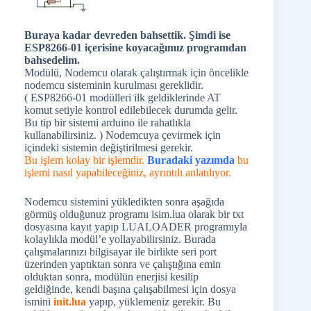
Buraya kadar devreden bahsettik. Şimdi ise
ESP8266-01 içerisine koyacağımız programdan
bahsedelim.
Modülü, Nodemcu olarak çalıştırmak için öncelikle
nodemcu sisteminin kurulması gereklidir.
( ESP8266-01 modülleri ilk geldiklerinde AT
komut setiyle kontrol edilebilecek durumda gelir.
Bu tip bir sistemi arduino ile rahatlıkla
kullanabilirsiniz. ) Nodemcuya çevirmek için
içindeki sistemin değiştirilmesi gerekir.
Bu işlem kolay bir işlemdir.
Buradaki yazımda
bu
işlemi nasıl yapabileceğiniz, ayrıntılı anlatılıyor.
Nodemcu sistemini yükledikten sonra aşağıda
görmüş olduğunuz programı isim.lua olarak bir txt
dosyasına kayıt yapıp LUALOADER programıyla
kolaylıkla modül’e yollayabilirsiniz. Burada
çalışmalarınızı bilgisayar ile birlikte seri port
üzerinden yaptıktan sonra ve çalıştığına emin
olduktan sonra, modülün enerjisi kesilip
geldiğinde, kendi başına çalışabilmesi için dosya
ismini
init.lua
yapıp, yüklemeniz gerekir. Bu