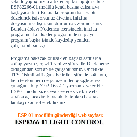
şekilde yaptığınızda artık enerji kesilip gelse bile
ESP82266-01 modülü kendi başına çalışmaya
başlayacaktır. ( Bu arada program hata yaptı
düzeltmek istiyorsunuz diyelim.
init.lua
dosyasının çalışmasını durdurmak zorundasınız.
Bundan dolayı Nodemcu içerisindeki init.lua
programını Lualoader programı ile silip aynı
programı başka isimde kaydedip yeniden
çalıştırabilirsiniz.)
Programa bakacak olursak en baştaki satırlarda
softap yazan yer, wifi ismi ve şifresidir. Bu deneme
olduğundan soft ap ile çalışabilirsiniz. Öncelikle
TEST isimli wifi ağına belirtilen şifre ile bağlanıp,
hem telefon hem de pc üzerinden google adres
çubuğuna http://192.168.4.1 yazmanız yeterlidir.
ESP01 modül size cevap verecek ve bir web
sayfası açılacaktır. buradaki butonlara basarak
lambayı kontrol edebilirsiniz.
ESP-01 modülün gönderdiği web sayfası: