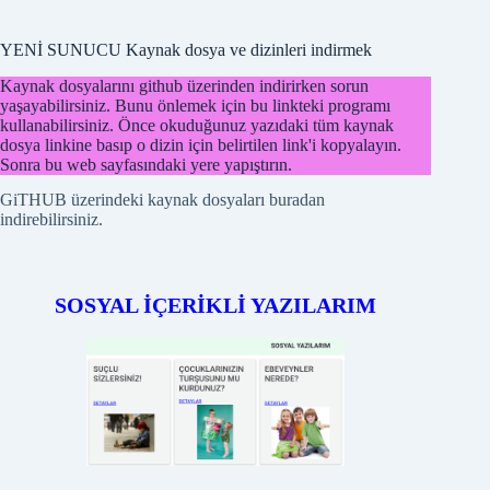
YENİ SUNUCU Kaynak dosya ve dizinleri indirmek
Kaynak dosyalarını github üzerinden indirirken sorun
yaşayabilirsiniz. Bunu önlemek için bu linkteki programı
kullanabilirsiniz. Önce okuduğunuz yazıdaki tüm kaynak
dosya linkine basıp o dizin için belirtilen link'i kopyalayın.
Sonra bu web sayfasındaki yere yapıştırın.
GiTHUB üzerindeki kaynak dosyaları buradan
indirebilirsiniz.
SOSYAL İÇERİKLİ YAZILARIM