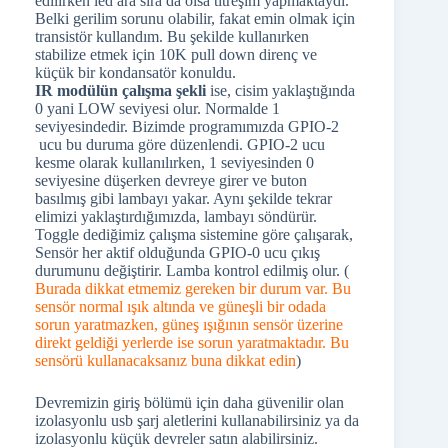
edilirken led ara sıra da olsa titreşim yapmaktaydı.
Belki gerilim sorunu olabilir, fakat emin olmak için
transistör kullandım. Bu şekilde kullanırken
stabilize etmek için 10K pull down direnç ve
küçük bir kondansatör konuldu.
IR modülün çalışma şekli
ise, cisim yaklaştığında
0 yani LOW seviyesi olur. Normalde 1
seviyesindedir. Bizimde programımızda GPIO-2
ucu bu duruma göre düzenlendi. GPIO-2 ucu
kesme olarak kullanılırken, 1 seviyesinden 0
seviyesine düşerken devreye girer ve buton
basılmış gibi lambayı yakar. Aynı şekilde tekrar
elimizi yaklaştırdığımızda, lambayı söndürür.
Toggle dediğimiz çalışma sistemine göre çalışarak,
Sensör her aktif olduğunda GPIO-0 ucu çıkış
durumunu değiştirir. Lamba kontrol edilmiş olur. (
Burada dikkat etmemiz gereken bir durum var. Bu
sensör normal ışık altında ve güneşli bir odada
sorun yaratmazken, güneş ışığının sensör üzerine
direkt geldiği yerlerde ise sorun yaratmaktadır. Bu
sensörü kullanacaksanız buna dikkat edin
)
Devremizin giriş bölümü için daha güvenilir olan
izolasyonlu usb şarj aletlerini kullanabilirsiniz ya da
izolasyonlu küçük devreler satın alabilirsiniz.