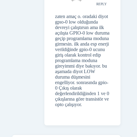
REPLY
zaten amaç o. oradaki diyot
gpıo-0 low olduğunda
devreyi çalıştırsın ama ilk
açılışta GPIO-0 low duruma
geçip programlama moduna
girmesin. ilk anda esp enerji
verildiğinde gpio-0 ucunu
giriş olarak kontrol edip
programlama moduna
gireyimmi diye bakıyor. bu
aşamada diyot LOW
duruma düşmesini
engelliyor. sonrasında gpio-
0 Çıkış olarak
değerlendirildiğinden 1 ve 0
çıkışlarına göre transistör ve
opto çalışıyor.