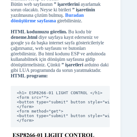
Bütün web sayfasının
” işaretlerini
ayarlamak
sorun olacaktı. Neyse ki birileri
” işaretinin
yazılmasına çözüm bulmuş.
Buradan
dönüştürme sayfasına
girebilirsiniz.
HTML kodumuzu görelim.
Bu kodu bir
deneme.html
diye sayfaya kayıt ederseniz ve
google ya da başka internet sayfa göstericileriyle
çağırırsanız, web sayfasını ve butonları
görebilirsiniz. Bu html kodunu ESP ve arduinoda
kullanabilmek için dönüşüm sayfasına gidip
dönüştürmelisiniz. Çünkü
” işaretleri
arduino daki
gibi LUA programında da sorun yaratmaktadır.
HTML programı:
<h1> ESP8266-01 LIGHT CONTROL </h1>

<form src="">

<button type="submit" button style="width:200px; 
</form>

<form method="get">

<button type="submit" button style="width:200px; 
</form>