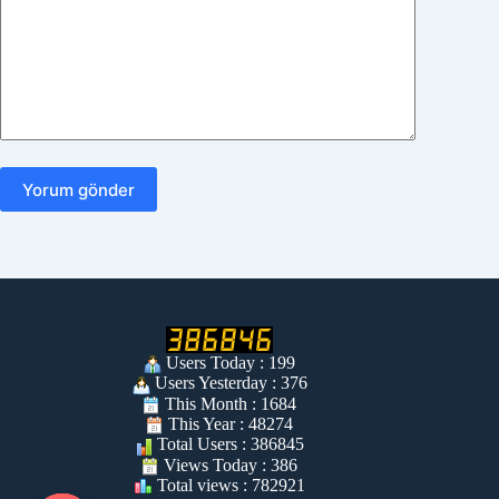
Yorum gönder
Mikrobotik Ziyaretçi
Users Today : 199
Users Yesterday : 376
This Month : 1684
This Year : 48274
Total Users : 386845
Views Today : 386
Total views : 782921