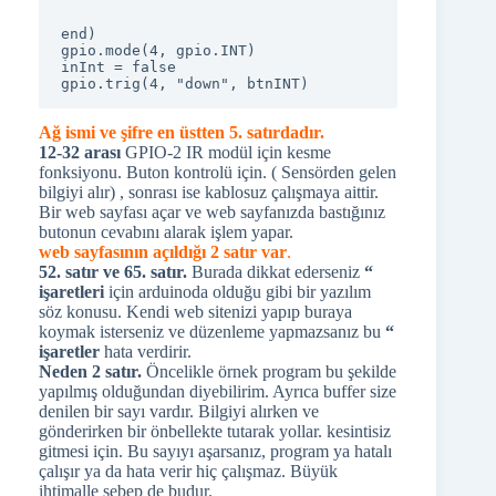
end)

gpio.mode(4, gpio.INT)

inInt = false

Ağ ismi ve şifre en üstten 5. satırdadır.
12-32 arası
GPIO-2 IR modül için kesme
fonksiyonu. Buton kontrolü için. ( Sensörden gelen
bilgiyi alır) , sonrası ise kablosuz çalışmaya aittir.
Bir web sayfası açar ve web sayfanızda bastığınız
butonun cevabını alarak işlem yapar.
web sayfasının açıldığı 2 satır var
.
52. satır ve 65. satır.
Burada dikkat ederseniz
“
işaretleri
için arduinoda olduğu gibi bir yazılım
söz konusu. Kendi web sitenizi yapıp buraya
koymak isterseniz ve düzenleme yapmazsanız bu
“
işaretler
hata verdirir.
Neden 2 satır.
Öncelikle örnek program bu şekilde
yapılmış olduğundan diyebilirim. Ayrıca buffer size
denilen bir sayı vardır. Bilgiyi alırken ve
gönderirken bir önbellekte tutarak yollar. kesintisiz
gitmesi için. Bu sayıyı aşarsanız, program ya hatalı
çalışır ya da hata verir hiç çalışmaz. Büyük
ihtimalle sebep de budur.