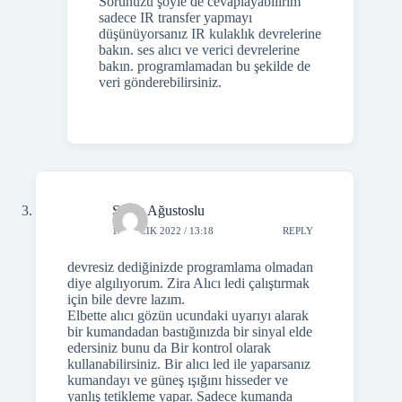
Sorunuzu şöyle de cevaplayabilirim
sadece IR transfer yapmayı
düşünüyorsanız IR kulaklık devrelerine
bakın. ses alıcı ve verici devrelerine
bakın. programlamadan bu şekilde de
veri gönderebilirsiniz.
Şafak Ağustoslu
1 ARALIK 2022 / 13:18
REPLY
devresiz dediğinizde programlama olmadan
diye algılıyorum. Zira Alıcı ledi çalıştırmak
için bile devre lazım.
Elbette alıcı gözün ucundaki uyarıyı alarak
bir kumandadan bastığınızda bir sinyal elde
edersiniz bunu da Bir kontrol olarak
kullanabilirsiniz. Bir alıcı led ile yaparsanız
kumandayı ve güneş ışığını hisseder ve
yanlış tetikleme yapar. Sadece kumanda