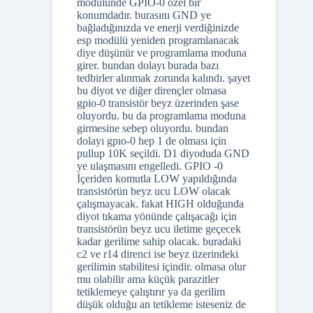
modülünde GPIO-0 özel bir
konumdadır. burasını GND ye
bağladığınızda ve enerji verdiğinizde
esp modülü yeniden programlanacak
diye düşünür ve programlama moduna
girer. bundan dolayı burada bazı
tedbirler alınmak zorunda kalındı. şayet
bu diyot ve diğer dirençler olmasa
gpio-0 transistör beyz üzerinden şase
oluyordu. bu da programlama moduna
girmesine sebep oluyordu. bundan
dolayı gpıo-0 hep 1 de olması için
pullup 10K seçildi. D1 diyoduda GND
ye ulaşmasını engelledi. GPIO -0
İçeriden komutla LOW yapıldığında
transistörün beyz ucu LOW olacak
çalışmayacak. fakat HIGH olduğunda
diyot tıkama yönünde çalışacağı için
transistörün beyz ucu iletime geçecek
kadar gerilime sahip olacak. buradaki
c2 ve r14 direnci ise beyz üzerindeki
gerilimin stabilitesi içindir. olmasa olur
mu olabilir ama küçük parazitler
tetiklemeye çalıştırır ya da gerilim
düşük olduğu an tetikleme isteseniz de