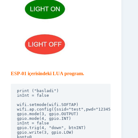
ESP-01 içerisindeki LUA program.
print ("basladi")

inInt = false

wifi.setmode(wifi.SOFTAP)

wifi.ap.config({ssid="test",pwd="12345678"})

gpio.mode(3, gpio.OUTPUT)

gpio.mode(4, gpio.INT)

inInt = false

gpio.trig(4, "down", btnINT)

gpio.write(3, gpio.LOW)

kont=0
