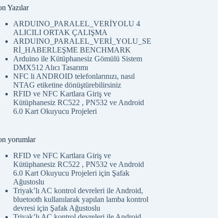
on Yazılar
ARDUINO_PARALEL_VERİYOLU 4
ALICILI ORTAK ÇALIŞMA
ARDUINO_PARALEL_VERİ_YOLU_SE
Rİ_HABERLEŞME BENCHMARK
Arduino ile Kütüphanesiz Gömülü Sistem
DMX512 Alıcı Tasarımı
NFC li ANDROID telefonlarınızı, nasıl
NTAG etiketine dönüştürebilirsiniz
RFID ve NFC Kartlara Giriş ve
Kütüphanesiz RC522 , PN532 ve Android
6.0 Kart Okuyucu Projeleri
on yorumlar
RFID ve NFC Kartlara Giriş ve
Kütüphanesiz RC522 , PN532 ve Android
6.0 Kart Okuyucu Projeleri
için
Şafak
Ağustoslu
Triyak’lı AC kontrol devreleri ile Android,
bluetooth kullanılarak yapılan lamba kontrol
devresi
için
Şafak Ağustoslu
Triyak’lı AC kontrol devreleri ile Android,