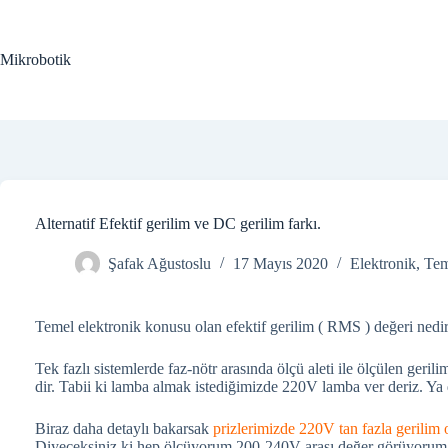
Skip
to
content
Mikrobotik
Alternatif Efektif gerilim ve DC gerilim farkı.
Şafak Ağustoslu
17 Mayıs 2020
Elektronik
,
Tem
Temel elektronik konusu olan efektif gerilim ( RMS ) değeri nedir
Tek fazlı sistemlerde faz-nötr arasında ölçü aleti ile ölçülen ger
dir. Tabii ki lamba almak istediğimizde 220V lamba ver deriz. Ya
Biraz daha detaylı bakarsak
prizlerimizde 220V tan fazla gerilim
Diyeceksiniz ki hep ölçüyorum 200-240V arası değer görüyorum.