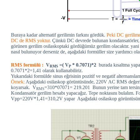
Buraya kadar alternatif gerilimin farkını gördük.
Peki DC gerilimde
DC de RMS yoktur.
Çünkü DC devrede bulunan kondansatörler, ge
görünen gerilim osilaskoptaki gördüğümüz gerilim olacaktır. ya
nasıl bulunuyor derseniz de, aşağıdaki formüller size yardımcı ola
RMS formülü :
V
=( V
* 0.7071)*2
burada kısaltma yapar
RMS
P
0.7071*2=1,41 olarak kullanabiliriz.
Yukarıdaki formülde sinus eğrisinin pozitif ve negatif alternansla
Örnek:
Aşağıdaki osilaskop görüntüsünde, 220V AC RMS değeri i
koyarsak. V
=310*07071= 219.201 Bunun yerine tam tersini 
RMS
Kondansatör gerilim hesabı yapacağız. Tepe noktasını bulalım.
Vpp=220V*1,41=310,2V yapar Aşağıdaki osilaskop görüntüsünde