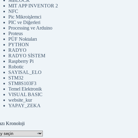
MBLOCK
MIT APP INVENTOR 2
NFC
Pic Mikroişlemci
PIC ve Diğerleri
Processing ve Arduino
Proteus
PÜF Noktaları
PYTHON
RADYO
RADYO SİSTEM
Raspberry Pi
Robotic
SAYISAL_ELO
STM32
STM8S103F3
Temel Elektronik
VISUAL BASIC
website_kur
YAPAY_ZEKA
azı Kronoloji
zı