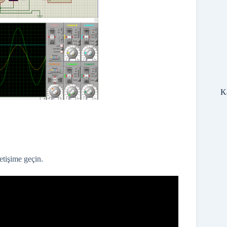
Ka
etişime geçin.