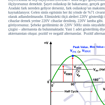
ölçüyorsunuz demektir. Şayet osilaskop ile bakarsanız, gerçek ger
Aradaki fark nereden geliyor derseniz, fark osilaskop’un maksim
kaynaklanıyor. Gelen sinüs egrisinin her iki yönde de %71 civarı
olarak adlandırılmasıdır. Elimizdeki ölçü aletleri 220V gösterdiği 
cihazlar demek yerine 220V cihazlar denilmiş. 220V lamba gibi. A
görüyorsunuz. Şebeke gerilimimiz de 220V 50Hz sinüs sinyalidir
çizgisi – alternansta da bulunmaktadır. Yani 1 adet gösterilmiş diy
akternanstan oluşur. pozitif ve negatif alternanslar. Pozitif alterna