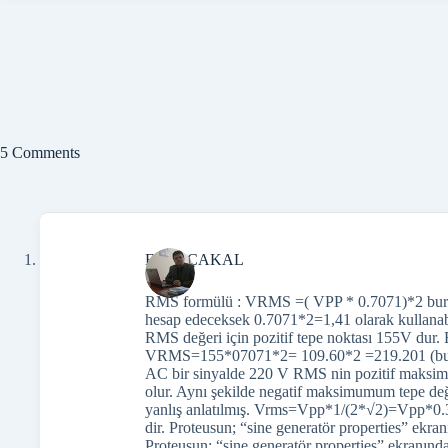
5 Comments
Ender ÇAKAL
RMS formülü : VRMS =( VPP * 0.7071)*2 burada 
hesap edeceksek 0.7071*2=1,41 olarak kullana
RMS değeri için pozitif tepe noktası 155V dur
VRMS=155*07071*2= 109.60*2 =219.201 (bu if
AC bir sinyalde 220 V RMS nin pozitif maks
olur. Aynı şekilde negatif maksimumum tepe de
yanlış anlatılmış. Vrms=Vpp*1/(2*√2)=Vpp*
dir. Proteusun; “sine generatör properties” e
Proteusun; “sine generatör properties” ekranında