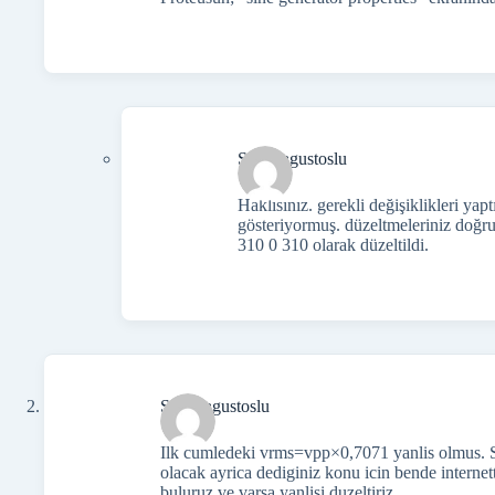
Safak agustoslu
Haklısınız. gerekli değişiklikleri yap
gösteriyormuş. düzeltmeleriniz doğru
310 0 310 olarak düzeltildi.
Safak agustoslu
Ilk cumledeki vrms=vpp×0,7071 yanlis olmus. S
olacak ayrica dediginiz konu icin bende intern
buluruz ve varsa yanlisi duzeltiriz.