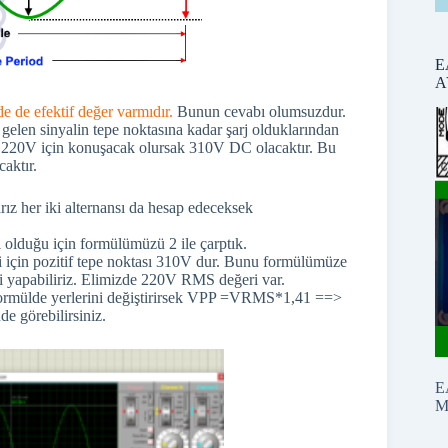
E
A
 de efektif değer varmıdır.
Bunun cevabı olumsuzdur.
len sinyalin tepe noktasına kadar şarj olduklarından
ni 220V için konuşacak olursak 310V DC olacaktır. Bu
caktır.
ız her iki alternansı da hesap edeceksek
rı olduğu için formülümüzü 2 ile çarptık.
çin pozitif tepe noktası 310V dur. Bunu formülümüze
yapabiliriz. Elimizde 220V RMS değeri var.
 Formülde yerlerini değiştirirsek VPP =VRMS*1,41 ==>
 görebilirsiniz.
E
M