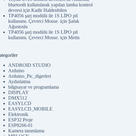
bluetooth kullanılarak yapılan lamba kontrol
devresi
için
Kadir Haldenbilen
TP4056 şarj modülü ile 1S LİPO pil
kullanımı. Çevreci Mouse.
için
Şafak
Ağustoslu
TP4056 şarj modülü ile 1S LİPO pil
kullanımı. Çevreci Mouse.
için
Metin
tegoriler
ANDROID STUDIO
Arduino
Arduino_Pic_digerleri
Aydınlatma
bilgisayar ve programlama
DISPLAY
DMX512
EASYLCD
EASYLCD_MOBILE
Elektronik
ESP32 Proje
ESP8266-01
Kamera tanımlama