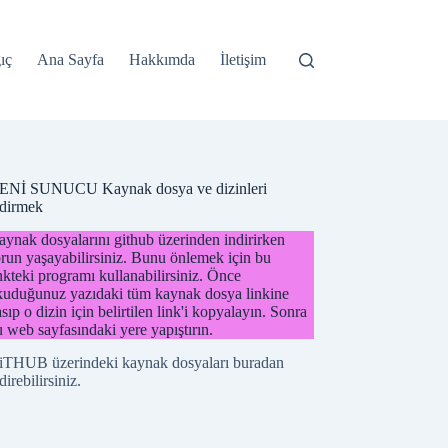
ıç
Ana Sayfa
Hakkımda
İletişim
ENİ SUNUCU Kaynak dosya ve dizinleri
ndirmek
ynak dosyalarını github üzerinden indirirken
run yaşayabilirsiniz. Bunu önlemek için bu
nkteki programı kullanabilirsiniz. Önce
kuduğunuz yazıdaki tüm kaynak dosya linkine
sıp o dizin için belirtilen link'i kopyalayın. Sonra
 web sayfasındaki yere yapıştırın.
iTHUB üzerindeki kaynak dosyaları buradan
direbilirsiniz.
EASYLCD MODÜLÜ