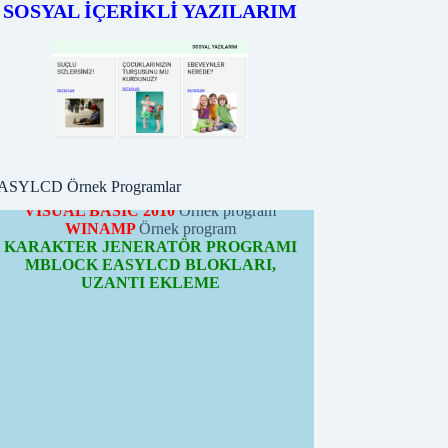
ÖRNEK PROGRAMLARI
SOSYAL İÇERİKLİ YAZILARIM
PICBASIC
Örnek programları
PROTONBASIC
Örnek program
ARDUİNO
Örnek programları
CCS-C
Örnek program
PYTHON
Örnek program
MBLOCK
Örnek program
VISUAL BASIC 32bit
Örnek program
VISUAL BASIC 2010
Örnek program
WINAMP
Örnek program
ASYLCD Örnek Programlar
KARAKTER JENERATÖR PROGRAMI
MBLOCK EASYLCD BLOKLARI,
UZANTI EKLEME