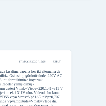
Kr
17 MAYIS 2020 / 19:28
REPLY
kısaltma yaparız her iki alternansı da
biliriz. Osilaskop görüntüsünde, 220V AC
. Bunu formülümüze koyarsak.
adeler yanlış olmuş)
imum değeri Vmak=Vtepe=220.1.41=311 V
ğeri de eksi 311V olur. Videoda bu konu
0.35355 veya Vrms=Vp*1/√2 =Vp*0,707
kranında Vp=amplitude=Vmak=Vtepe dir.
 Peak yazan kısım ise Vpp ye eşittir.