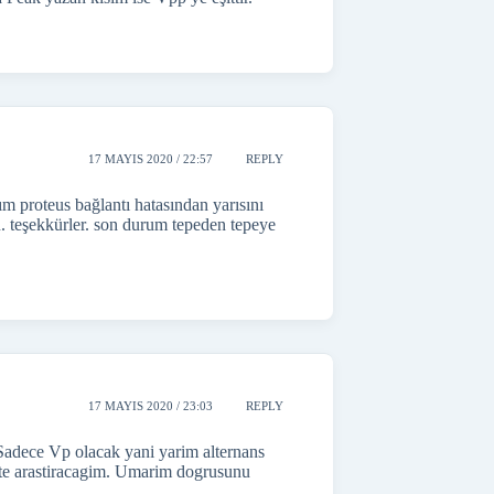
17 MAYIS 2020 / 22:57
REPLY
tım proteus bağlantı hatasından yarısını
. teşekkürler. son durum tepeden tepeye
17 MAYIS 2020 / 23:03
REPLY
adece Vp olacak yani yarim alternans
ette arastiracagim. Umarim dogrusunu