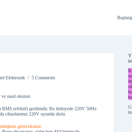
Başlang
Y
i
Ka
so
el Elektronik
5 Comments
li
o
ba
 ve nasıl okunur.
bu
G
ilim RMS (efektif) gerilimdir. Bu türkiyede 220V 50Hz
in
 da cihazlarımız 220V uyumlu deriz.
 olduğunu göreceksiniz.
 Bunu diyorsanız, sizler hep AVOmetre ile