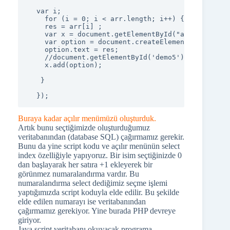
  var i;

    for (i = 0; i < arr.length; i++) {

    res = arr[i] ;

    var x = document.getElementById("album-select"
    var option = document.createElement("option");
    option.text = res;

    //document.getElementById('demo5').innerHTML 
    x.add(option);

   }

  });
Buraya kadar açılır menümüzü oluşturduk.
Artık bunu seçtiğimizde oluşturduğumuz
veritabanından (database SQL) çağırmamız gerekir.
Bunu da yine script kodu ve açılır menünün select
index özelliğiyle yapıyoruz. Bir isim seçtiğinizde 0
dan başlayarak her satıra +1 ekleyerek bir
görünmez numaralandırma vardır. Bu
numaralandırma select dediğimiz seçme işlemi
yaptığımızda script koduyla elde edilir. Bu şekilde
elde edilen numarayı ise veritabanından
çağırmamız gerekiyor. Yine burada PHP devreye
giriyor.
Java script veritabanı okuyacak programa