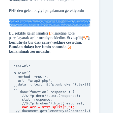
PHP den gelen bilgiyi parçalamam gerekiyordu
Bu şekilde gelen isimleri
(,)
işaretine göre
parçalayarak açılır menüye ekledim.
$txt.split(
“,”
);
komutuyla bir dizi(array) şekline çevirdim.
Bundan dolayı
her ismin sonunda
(,)
kullanılmak zorundadır.
<script>

$.ajax({

  method: "POST",

  url: "wrap2.php",

  data: { text: $("p.unbroken").text() }

})

  .done(function( response ) {

    //$("p.demo").text(response);

    $txt =response;

    //$("p.broken").html(response);

var arr = $txt.split(",");
 // document.getElementById('demo6').innerHTML =$t