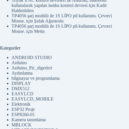
Triyak’lı AC kontrol devreleri ile Android, bluetooth
kullanılarak yapılan lamba kontrol devresi
için
Kadir
Haldenbilen
TP4056 şarj modülü ile 1S LİPO pil kullanımı. Çevreci
Mouse.
için
Şafak Ağustoslu
TP4056 şarj modülü ile 1S LİPO pil kullanımı. Çevreci
Mouse.
için
Metin
Kategoriler
ANDROID STUDIO
Arduino
Arduino_Pic_digerleri
Aydınlatma
bilgisayar ve programlama
DISPLAY
DMX512
EASYLCD
EASYLCD_MOBILE
Elektronik
ESP32 Proje
ESP8266-01
Kamera tanımlama
MBLOCK