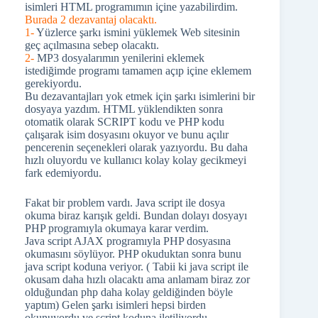
isimleri HTML programımın içine yazabilirdim.
Burada 2 dezavantaj olacaktı.
1-
Yüzlerce şarkı ismini yüklemek Web sitesinin
geç açılmasına sebep olacaktı.
2-
MP3 dosyalarımın yenilerini eklemek
istediğimde programı tamamen açıp içine eklemem
gerekiyordu.
Bu dezavantajları yok etmek için şarkı isimlerini bir
dosyaya yazdım. HTML yüklendikten sonra
otomatik olarak SCRIPT kodu ve PHP kodu
çalışarak isim dosyasını okuyor ve bunu açılır
pencerenin seçenekleri olarak yazıyordu. Bu daha
hızlı oluyordu ve kullanıcı kolay kolay gecikmeyi
fark edemiyordu.
Fakat bir problem vardı. Java script ile dosya
okuma biraz karışık geldi. Bundan dolayı dosyayı
PHP programıyla okumaya karar verdim.
Java script AJAX programıyla PHP dosyasına
okumasını söylüyor. PHP okuduktan sonra bunu
java script koduna veriyor. ( Tabii ki java script ile
okusam daha hızlı olacaktı ama anlamam biraz zor
olduğundan php daha kolay geldiğinden böyle
yaptım) Gelen şarkı isimleri hepsi birden
okunuyordu ve script koduna iletiliyordu.