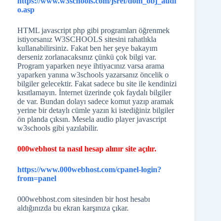
https://www.w3schools.com/jsref/dom_obj_audi
o.asp
HTML javascript php gibi programları öğrenmek
istiyorsanız W3SCHOOLS sitesini rahatlıkla
kullanabilirsiniz. Fakat ben her şeye bakayım
derseniz zorlanacaksınız çünkü çok bilgi var.
Program yaparken neye ihtiyacınız varsa arama
yaparken yanına w3schools yazarsanız öncelik o
bilgiler gelecektir. Fakat sadece bu site ile kendinizi
kısıtlamayın. İnternet üzerinde çok faydalı bilgiler
de var. Bundan dolayı sadece komut yazıp aramak
yerine bir detaylı cümle yazın ki istediğiniz bilgiler
ön planda çıksın. Mesela audio player javascript
w3schools gibi yazılabilir.
000webhost ta nasıl hesap alınır site açılır.
https://www.000webhost.com/cpanel-login?
from=panel
000webhost.com sitesinden bir host hesabı
aldığınızda bu ekran karşınıza çıkar.