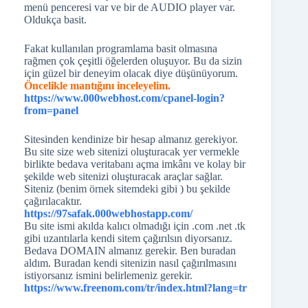
menü penceresi var ve bir de AUDIO player var.
Oldukça basit.
Fakat kullanılan programlama basit olmasına
rağmen çok çeşitli öğelerden oluşuyor. Bu da sizin
için güzel bir deneyim olacak diye düşünüyorum.
Öncelikle mantığını inceleyelim.
https://www.000webhost.com/cpanel-login?
from=panel
Sitesinden kendinize bir hesap almanız gerekiyor.
Bu site size web sitenizi oluşturacak yer vermekle
birlikte bedava veritabanı açma imkânı ve kolay bir
şekilde web sitenizi oluşturacak araçlar sağlar.
Siteniz (benim örnek sitemdeki gibi ) bu şekilde
çağırılacaktır.
https://97safak.000webhostapp.com/
Bu site ismi akılda kalıcı olmadığı için .com .net .tk
gibi uzantılarla kendi sitem çağırılsın diyorsanız.
Bedava DOMAIN almanız gerekir. Ben buradan
aldım. Buradan kendi sitenizin nasıl çağırılmasını
istiyorsanız ismini belirlemeniz gerekir.
https://www.freenom.com/tr/index.html?lang=tr