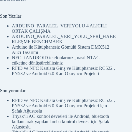
Son Yazılar
ARDUINO_PARALEL_VERİYOLU 4 ALICILI
ORTAK ÇALIŞMA
ARDUINO_PARALEL_VERİ_YOLU_SERİ_HABE
RLEŞME BENCHMARK
Arduino ile Kütüphanesiz Gömülü Sistem DMX512
Alıcı Tasarımı
NFC li ANDROID telefonlarınızı, nasıl NTAG
etiketine dönüştürebilirsiniz
RFID ve NFC Kartlara Giriş ve Kütüphanesiz RC522 ,
PN532 ve Android 6.0 Kart Okuyucu Projeleri
Son yorumlar
RFID ve NFC Kartlara Giriş ve Kütüphanesiz RC522 ,
PN532 ve Android 6.0 Kart Okuyucu Projeleri
için
Şafak Ağustoslu
Triyak’lı AC kontrol devreleri ile Android, bluetooth
kullanılarak yapılan lamba kontrol devresi
için
Şafak
Ağustoslu