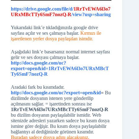
https://drive.google.com/file/d/
1RrTvEWA6l3o7
URxMBcTTy6SmF7nozQ-R
/view?usp=sharing
Yukarıdaki link’e tıkladığınızda google drive
sayfası açılır ve ses çalmaya başlar.
Kırmızı ile
işaretlenen yerler dosya paylaşılan isimdir.
Aşağıdaki link’e basarsanız normal internet sayfası
gelir ve ses dosyası çalmaya başlar.
http://docs.google.com/uc?
export=open&id=1RrTvEWA6l3o7URxMBcT
Ty6SmF7nozQ-R
Aradaki fark bu kısımdadır.
http://docs.google.com/uc?export=open&id
=
Bu
dizilimde dosyanın istenen yere gönderilip
açılmasını sağlar. = işaretinden sonrası ise
1RrTvEWA6l3o7URxMBcTTy6SmF7nozQ-R
bu dizilim dosyanın paylaşılabilir ismidir. Web
sitenizde adresleri yazarken sadece bu kısım dosya
ismine göre değişir. Bu kısım dosya paylaşılabilir
bağlantıyı al dediğinizde görünen kısımdır.
Buradan sadece dosya adını alacaksınız.