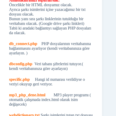
Anlattıklarımızı toparlarsak:
Öncelikle bir HTML dosyamız olacak.
Ayrıca şarkı isimlerini içine yazacağımız bir txt
dosyası olacak.
Bunun yanı sıra şarkı linklerinin tutulduğu bir
veritabanı olacak. (Google drive şarkı linkleri)
Tabii ki aradaki bağlantıyı sağlayan PHP dosyaları
da olacak.
db_connect.php
PHP dosyalarının veritabanına
bağlanmasını ayarlıyor (kendi veritabanınıza göre
ayarlayın. )
dbconfig.php
Veri tabanı şifrelerini tutuyor.(
kendi veritabanınıza göre ayarlayın)
specific.php
Hangi id numarası verildiyse o
veriyi okuyup geri veriyor.
mp3_php_dene.html
MP3 player programı (
otomatik çalışmada index.html olarak isim
değişecek)
webdictionary.txt
Şarkı isimlerini tutan txt dosyası