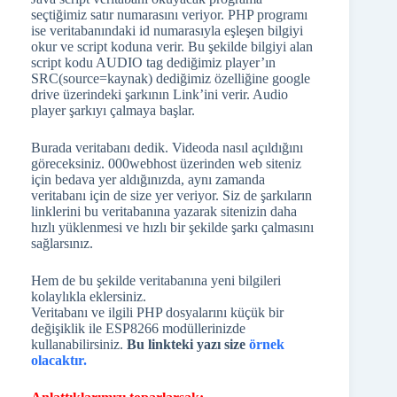
seçtiğimiz satır numarasını veriyor. PHP programı
ise veritabanındaki id numarasıyla eşleşen bilgiyi
okur ve script koduna verir. Bu şekilde bilgiyi alan
script kodu AUDIO tag dediğimiz player’ın
SRC(source=kaynak) dediğimiz özelliğine google
drive üzerindeki şarkının Link’ini verir. Audio
player şarkıyı çalmaya başlar.
Burada veritabanı dedik. Videoda nasıl açıldığını
göreceksiniz. 000webhost üzerinden web siteniz
için bedava yer aldığınızda, aynı zamanda
veritabanı için de size yer veriyor. Siz de şarkıların
linklerini bu veritabanına yazarak sitenizin daha
hızlı yüklenmesi ve hızlı bir şekilde şarkı çalmasını
sağlarsınız.
Hem de bu şekilde veritabanına yeni bilgileri
kolaylıkla eklersiniz.
Veritabanı ve ilgili PHP dosyalarını küçük bir
değişiklik ile ESP8266 modüllerinizde
kullanabilirsiniz.
Bu linkteki yazı size
örnek
olacaktır.