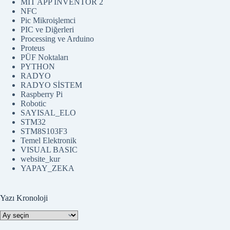
MIT APP INVENTOR 2
NFC
Pic Mikroişlemci
PIC ve Diğerleri
Processing ve Arduino
Proteus
PÜF Noktaları
PYTHON
RADYO
RADYO SİSTEM
Raspberry Pi
Robotic
SAYISAL_ELO
STM32
STM8S103F3
Temel Elektronik
VISUAL BASIC
website_kur
YAPAY_ZEKA
Yazı Kronoloji
Yazı
Kronoloji