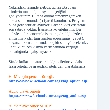
Yukarıdaki resimde
webdictionary.txt
yani
isimlerin tutulduğu dosyanın içeriğini
görüyorsunuz. Burada dikkat etmemiz gereken
nokta satır sonunda (,) işareti konulması. Program
buna göre satırları ayırıyor. Fakat dikkat ederseniz
son satırda yoktur. İsterseniz koyabilirsiniz. Bu
haliyle açılır pencerede isimleri gördüğünüzde en
alt kısıma kadar tüm isimleri görürsünüz. Şayet (,)
koyarsanız en alt kısımda boş bir satır göreceksiniz.
Tabii ki bu boş kısmın veritabanında karşılığı
olmadığından çalışmayacaktır.
Sitede kullanılan araçların öğreticilerine ve daha
fazla öğreticiye aşağıdaki sitelerden ulaşabilirsiniz.
HTML açılır pencere örneği :
https://www.w3schools.com/tags/tag_option.asp
Audio player örneği
:
https://www.w3schools.com/tags/tag_audio.asp
Audio player örnek SCRIPT
: