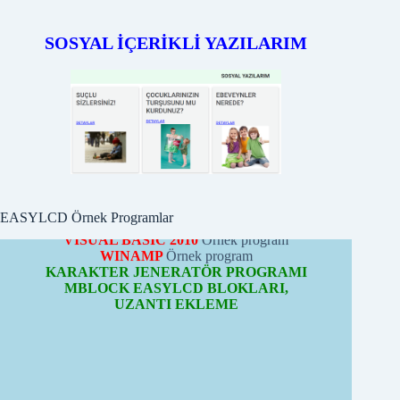
EASYLCD MODÜLÜ
SOSYAL İÇERİKLİ YAZILARIM
ÖRNEK PROGRAMLARI
PICBASIC
Örnek programları
PROTONBASIC
Örnek program
ARDUİNO
Örnek programları
CCS-C
Örnek program
PYTHON
Örnek program
MBLOCK
Örnek program
VISUAL BASIC 32bit
Örnek program
VISUAL BASIC 2010
Örnek program
WINAMP
Örnek program
KARAKTER JENERATÖR PROGRAMI
EASYLCD Örnek Programlar
MBLOCK EASYLCD BLOKLARI,
UZANTI EKLEME