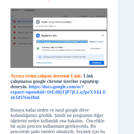
Ayrıca resim çalışsın derseniz Link:
Link
çalışmazsa google chrome üzerine yapıştırıp
deneyin.
https://docs.google.com/uc?
export=open&id=1bEd0jTjP7jLLqJpeXXbLE
zhJ4SNmJfml
Buraya kadar neden ve nasıl google drive
kullandığımızı gördük. Şimdi ise programın diğer
öğelerini neden kullandık ona bakalım. Öncelikle
bir açılır pencere kullanmam gerekiyordu. Bu
pencerede şarkı isimleri olmalıydı. Seçmek için bu