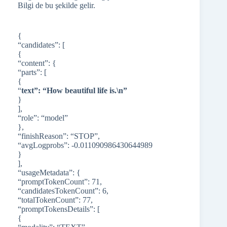
Bilgi de bu şekilde gelir.
{
“candidates”: [
{
“content”: {
“parts”: [
{
“
text”: “How beautiful life is.\n”
}
],
“role”: “model”
},
“finishReason”: “STOP”,
“avgLogprobs”: -0.011090986430644989
}
],
“usageMetadata”: {
“promptTokenCount”: 71,
“candidatesTokenCount”: 6,
“totalTokenCount”: 77,
“promptTokensDetails”: [
{