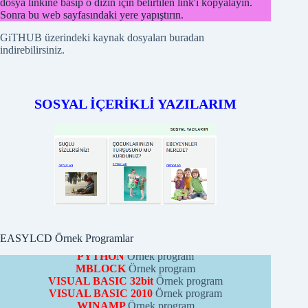
dosya linkine basıp o dizin için belirtilen link'i kopyalayın.
Sonra bu web sayfasındaki yere yapıştırın.
GiTHUB üzerindeki kaynak dosyaları buradan
indirebilirsiniz.
SOSYAL İÇERİKLİ YAZILARIM
EASYLCD MODÜLÜ
ÖRNEK PROGRAMLARI
PICBASIC
Örnek programları
PROTONBASIC
Örnek program
ARDUİNO
Örnek programları
CCS-C
Örnek program
PYTHON
Örnek program
MBLOCK
Örnek program
EASYLCD Örnek Programlar
VISUAL BASIC 32bit
Örnek program
VISUAL BASIC 2010
Örnek program
WINAMP
Örnek program
KARAKTER JENERATÖR PROGRAMI
MBLOCK EASYLCD BLOKLARI,
UZANTI EKLEME