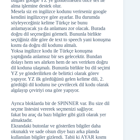
bilgiler google YZ ye göndermeden önce ses ile
alma işlemine destek olur.
Mesela siz en ingilizce kodunu verirseniz google
kendini ingilizceye göre ayarlar. Bu durumda
söyleyeceğiniz kelime Türkçe ise bunu
anlamayacak ya da anlaması zor olacak. Burada
doğru dil seçeneğini görmeli. Bununla birlikte
seçtiğiniz dile göre de text to speech yani konuşma
kısmı da doğru dil kodunu almalı.
Yoksa ingilizce kodu ile Türkçe konuşma
yaptığında anlamsız bir ses gelecektir. Bundan
dolayı hem ses alırken hem de ses verirken doğru
dil koduna ulaşmalı. Bununla birlikte bu dil seçimi
YZ ye gönderilirken de belirtici olarak görev
yapıyor. YZ ilk gördüğünü gelen kelime dili, 2.
gördüğü dil kodunu ise çevrilecek dil kodu olarak
algılayıp çeviriyi ona göre yapıyor.
Ayrıca bloklarda bir de SPINNER var. Bu size dil
seçme listesini vererek seçmenizi sağlıyor.
fakat bu araç da bazı bilgiler gibi gizli olarak yer
almaktadır.
Ekrandaki butonlar ve gösterilen bilgiler daha
okunaklı ve sade olsun diye bazı arka planda
kullanılan bilgiler gizlendi. Tabii ki AYAR kısmı