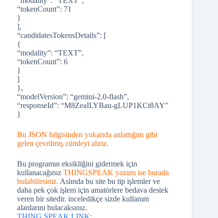
“modality”: “TEXT”,
“tokenCount”: 71
}
],
“candidatesTokensDetails”: [
{
“modality”: “TEXT”,
“tokenCount”: 6
}
]
},
“modelVersion”: “gemini-2.0-flash”,
“responseId”: “M8ZeaILYBau-gLUP1KCt8AY”
}
Bu JSON bilgisinden yukarıda anlattığım gibi
gelen çevrilmiş cümleyi alırız.
Bu programın eksikliğini gidermek için
kullanacağınız
THINGSPEAK yazımı ise burada
bulabilirsiniz.
Aslında bu site bu tip işlemler ve
daha pek çok işlem için amatörlere bedava destek
veren bir sitedir. inceledikçe sizde kullanım
alanlarını bulacaksınız.
THING SPEAK LINK: