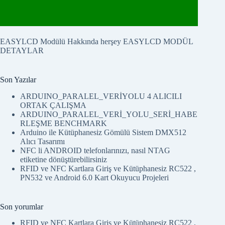
EASYLCD Modülü Hakkında herşey
EASYLCD MODÜL
DETAYLAR
Son Yazılar
ARDUINO_PARALEL_VERİYOLU 4 ALICILI
ORTAK ÇALIŞMA
ARDUINO_PARALEL_VERİ_YOLU_SERİ_HABE
RLEŞME BENCHMARK
Arduino ile Kütüphanesiz Gömülü Sistem DMX512
Alıcı Tasarımı
NFC li ANDROID telefonlarınızı, nasıl NTAG
etiketine dönüştürebilirsiniz
RFID ve NFC Kartlara Giriş ve Kütüphanesiz RC522 ,
PN532 ve Android 6.0 Kart Okuyucu Projeleri
Son yorumlar
RFID ve NFC Kartlara Giriş ve Kütüphanesiz RC522 ,