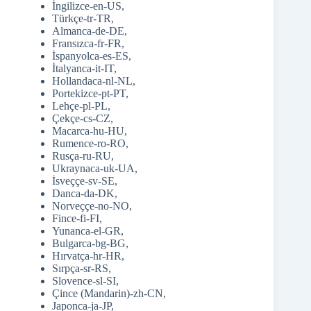
İngilizce-en-US,
Türkçe-tr-TR,
Almanca-de-DE,
Fransızca-fr-FR,
İspanyolca-es-ES,
İtalyanca-it-IT,
Hollandaca-nl-NL,
Portekizce-pt-PT,
Lehçe-pl-PL,
Çekçe-cs-CZ,
Macarca-hu-HU,
Rumence-ro-RO,
Rusça-ru-RU,
Ukraynaca-uk-UA,
İsveççe-sv-SE,
Danca-da-DK,
Norveççe-no-NO,
Fince-fi-FI,
Yunanca-el-GR,
Bulgarca-bg-BG,
Hırvatça-hr-HR,
Sırpça-sr-RS,
Slovence-sl-SI,
Çince (Mandarin)-zh-CN,
Japonca-ja-JP,