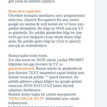
gibi yazılı da bildirim yapılıyor.
Bunu nasıl yapıyoruz.
Öncelikle konuşma tanımlayıcı aracı programımıza
ekliyoruz. (Speech Recognizer) Bu araç sizden
google ses tanıma ile sesli komut alır ve bunu yazı
şekline dönüştürür. Bu bilgi ise WEB aracıyla YZ
ye gönderilir. Bu şekilde gönderilen bilgi ise yine
web1.got text bloğuyla cevap olarak dönen bilgi
alınır. Bu şekilde gelen bilgi ise (Text to speech)
aracıyla da seslendiriliyor.
Buraya kadar kolay kısmı.
Zor olan kısmı ise JSON olarak yazılan PROMPT
bilgisinin mit app inventor ile YZ ye
gönderilememesi.
Bunun sebebi ise gönderilecek
json dizesine TEXT muamelesi yapan bloklar json
dizisini bozacak şekilde “” işareti eklemesi. Bu
şekilde gitmeye çalışan bilgiye ise google gemini
sunucusu JSON PAYLOAD hatası diyerek
çalışmayı durduruyor.
Bundan dolayı başka bir çözüm arayışımızda
THINGSPEAK HTTP
bölümünü aracı olarak
kullanıyoruz.