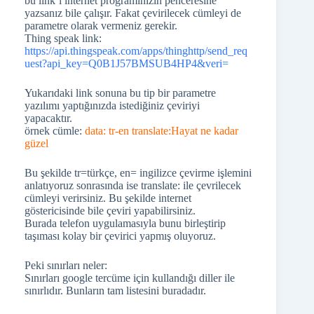
bu link’i internet programınızın penceresine
yazsanız bile çalışır. Fakat çevirilecek cümleyi de
parametre olarak vermeniz gerekir.
Thing speak link:
https://api.thingspeak.com/apps/thinghttp/send_req
uest?api_key=Q0B1J57BMSUB4HP4&veri=
Yukarıdaki link sonuna bu tip bir parametre
yazılımı yaptığınızda istediğiniz çeviriyi
yapacaktır.
örnek cümle:
data: tr-en translate:Hayat ne kadar
güzel
Bu şekilde tr=türkçe, en= ingilizce çevirme işlemini
anlatıyoruz sonrasında ise translate: ile çevrilecek
cümleyi verirsiniz. Bu şekilde internet
göstericisinde bile çeviri yapabilirsiniz.
Burada telefon uygulamasıyla bunu birleştirip
taşıması kolay bir çevirici yapmış oluyoruz.
Peki sınırları neler:
Sınırları google tercüme için kullandığı diller ile
sınırlıdır. Bunların tam listesini buradadır.