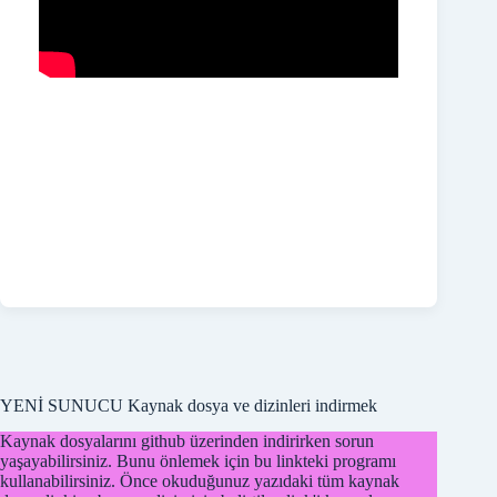
YENİ SUNUCU Kaynak dosya ve dizinleri indirmek
Kaynak dosyalarını github üzerinden indirirken sorun
yaşayabilirsiniz. Bunu önlemek için bu linkteki programı
kullanabilirsiniz. Önce okuduğunuz yazıdaki tüm kaynak