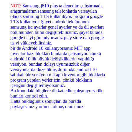
NOT:
Samsung j610 plus ta denedim çalıştırmadı.
araştırmalarım samsung telefonlarda varsayılan
olarak samsung TTS kullanılıyor. program google
TTS kullanıyor. Şayet android telefonunuz
samsung ise ayarlar genel ayarlar ya da dil ayarları
bölümünden bunu değiştirebilirsiniz. şayet burada
google tts yi göremiyorsanız play store dan google
tts yi yükleyebilirsiniz.
bir de Android 10 kullanıyorsanız MIT app
inventor bazı blokları bunlarda çalışmıyor. çünkü
android 10 ilk büyük değişikliklerin yapıldığı
versiyon. bundan dolayı uyumsuzluk diğer
versiyonlarda düzeltilmiş durumda. android 10
sabıkalı bir versiyon mit app inventor gibi bloklarla
program yapılan yerler için. çünkü blokların
içeriğini değiştiremiyorsunuz.
Bu konudaki bilgilere dikkat edin çalışmıyorsa ilk
bunları kontrol edin.
Hatta bulduğunuz sonuçları da burada
paylaşırsanız yardımcı olmuş olursunuz.