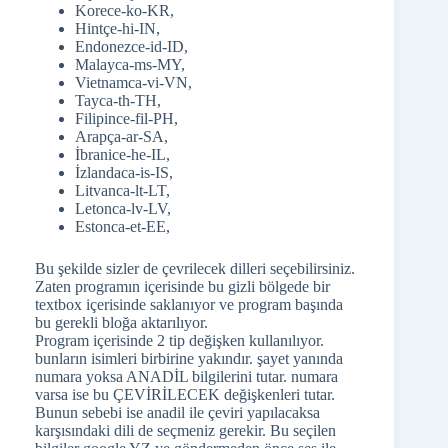
Korece-ko-KR,
Hintçe-hi-IN,
Endonezce-id-ID,
Malayca-ms-MY,
Vietnamca-vi-VN,
Tayca-th-TH,
Filipince-fil-PH,
Arapça-ar-SA,
İbranice-he-IL,
İzlandaca-is-IS,
Litvanca-lt-LT,
Letonca-lv-LV,
Estonca-et-EE,
Bu şekilde sizler de çevrilecek dilleri seçebilirsiniz.
Zaten programın içerisinde bu gizli bölgede bir
textbox içerisinde saklanıyor ve program başında
bu gerekli bloğa aktarılıyor.
Program içerisinde 2 tip değişken kullanılıyor.
bunların isimleri birbirine yakındır. şayet yanında
numara yoksa ANADİL bilgilerini tutar. numara
varsa ise bu ÇEVİRİLECEK değişkenleri tutar.
Bunun sebebi ise anadil ile çeviri yapılacaksa
karşısındaki dili de seçmeniz gerekir. Bu seçilen