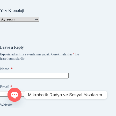
Yazı Kronoloji
Yazı
Kronoloji
Leave a Reply
E-posta adresiniz yayınlanmayacak.
Gerekli alanlar
*
ile
işaretlenmişlerdir
Name
*
Email
*
Mikrobotik Radyo ve Sosyal Yazılarım.
O
Website
p
e