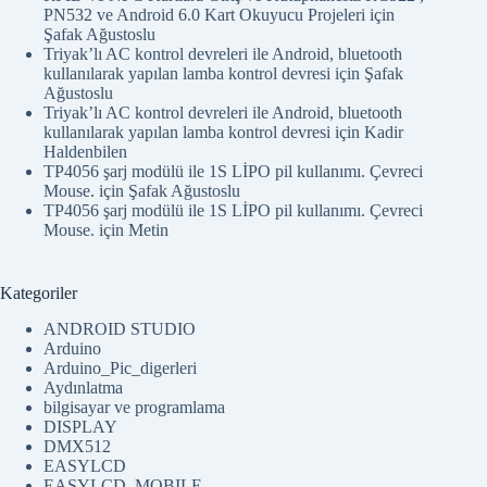
PN532 ve Android 6.0 Kart Okuyucu Projeleri
için
Şafak Ağustoslu
Triyak’lı AC kontrol devreleri ile Android, bluetooth
kullanılarak yapılan lamba kontrol devresi
için
Şafak
Ağustoslu
Triyak’lı AC kontrol devreleri ile Android, bluetooth
kullanılarak yapılan lamba kontrol devresi
için
Kadir
Haldenbilen
TP4056 şarj modülü ile 1S LİPO pil kullanımı. Çevreci
Mouse.
için
Şafak Ağustoslu
TP4056 şarj modülü ile 1S LİPO pil kullanımı. Çevreci
Mouse.
için
Metin
Kategoriler
ANDROID STUDIO
Arduino
Arduino_Pic_digerleri
Aydınlatma
bilgisayar ve programlama
DISPLAY
DMX512
EASYLCD
EASYLCD_MOBILE