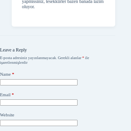
Sayin Safak Agustoslu iyiki bu siteyi
yapmissiniz, tesekkürler bazen banada lazim
oluyor.
Leave a Reply
E-posta adresiniz yayınlanmayacak.
Gerekli alanlar
*
ile
işaretlenmişlerdir
Name
*
Email
*
Website