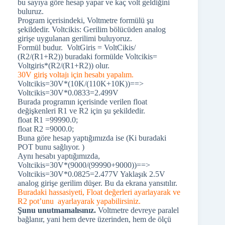
bu sayıya göre hesap yapar ve kaç volt geldiğini
buluruz.
Program içerisindeki, Voltmetre formülü şu
şekildedir. Voltcikis: Gerilim bölücüden analog
girişe uygulanan gerilimi buluyoruz.
Formül budur. VoltGiris = VoltCikis/
(R2/(R1+R2)) buradaki formülde Voltcikis=
Voltgiris*(R2/(R1+R2)) olur.
30V giriş voltajı için hesabı yapalım.
Voltcikis=30V*(10K/(110K+10K))==>
Voltcikis=30V*0.0833=2.499V
Burada programın içerisinde verilen float
değişkenleri R1 ve R2 için şu şekildedir.
float R1 =99990.0;
float R2 =9000.0;
Buna göre hesap yaptığımızda ise (Ki buradaki
POT bunu sağlıyor. )
Aynı hesabı yaptığımızda,
Voltcikis=30V*(9000/(99990+9000))==>
Voltcikis=30V*0.0825=2.477V Yaklaşık 2.5V
analog girişe gerilim düşer. Bu da ekrana yansıtılır.
Buradaki hassasiyeti, Float değerleri ayarlayarak ve
R2 pot’unu ayarlayarak yapabilirsiniz.
Şunu unutmamalısınız.
Voltmetre devreye paralel
bağlanır, yani hem devre üzerinden, hem de ölçü