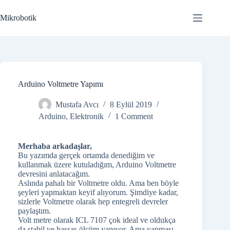
Skip
to
Mikrobotik
content
Arduino Voltmetre Yapımı
Mustafa Avcı
8 Eylül 2019
Arduino
,
Elektronik
1 Comment
Merhaba arkadaşlar,
Bu yazımda gerçek ortamda denediğim ve
kullanmak üzere kutuladığım, Arduino Voltmetre
devresini anlatacağım.
Aslında pahalı bir Voltmetre oldu. Ama ben böyle
şeyleri yapmaktan keyif alıyorum. Şimdiye kadar,
sizlerle Voltmetre olarak hep entegreli devreler
paylaştım.
Volt metre olarak ICL 7107 çok ideal ve oldukça
da stabil ve hassas ölçüm yapıyor. Ama yapması