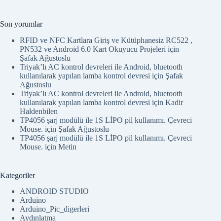
PN532 ve Android 6.0 Kart Okuyucu Projeleri
Son yorumlar
RFID ve NFC Kartlara Giriş ve Kütüphanesiz RC522 ,
PN532 ve Android 6.0 Kart Okuyucu Projeleri
için
Şafak Ağustoslu
Triyak’lı AC kontrol devreleri ile Android, bluetooth
kullanılarak yapılan lamba kontrol devresi
için
Şafak
Ağustoslu
Triyak’lı AC kontrol devreleri ile Android, bluetooth
kullanılarak yapılan lamba kontrol devresi
için
Kadir
Haldenbilen
TP4056 şarj modülü ile 1S LİPO pil kullanımı. Çevreci
Mouse.
için
Şafak Ağustoslu
TP4056 şarj modülü ile 1S LİPO pil kullanımı. Çevreci
Mouse.
için
Metin
Kategoriler
ANDROID STUDIO
Arduino
Arduino_Pic_digerleri