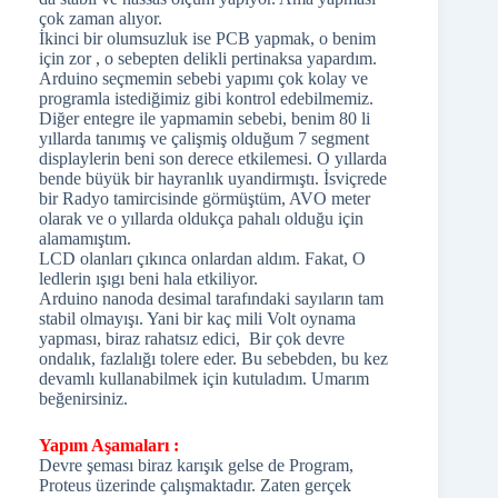
çok zaman alıyor.
İkinci bir olumsuzluk ise PCB yapmak, o benim
için zor , o sebepten delikli pertinaksa yapardım.
Arduino seçmemin sebebi yapımı çok kolay ve
programla istediğimiz gibi kontrol edebilmemiz.
Diğer entegre ile yapmamin sebebi, benim 80 li
yıllarda tanımış ve çalişmiş olduğum 7 segment
displaylerin beni son derece etkilemesi. O yıllarda
bende büyük bir hayranlık uyandirmıştı. İsviçrede
bir Radyo tamircisinde görmüştüm, AVO meter
olarak ve o yıllarda oldukça pahalı olduğu için
alamamıştım.
LCD olanları çıkınca onlardan aldım. Fakat, O
ledlerin ışıgı beni hala etkiliyor.
Arduino nanoda desimal tarafındaki sayıların tam
stabil olmayışı. Yani bir kaç mili Volt oynama
yapması, biraz rahatsız edici, Bir çok devre
ondalık, fazlalığı tolere eder. Bu sebebden, bu kez
devamlı kullanabilmek için kutuladım. Umarım
beğenirsiniz.
Yapım Aşamaları :
Devre şeması biraz karışık gelse de Program,
Proteus üzerinde çalışmaktadır. Zaten gerçek