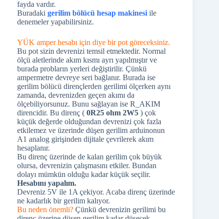
fayda vardır.
Buradaki
gerilim bölücü hesap makinesi
ile
denemeler yapabilirsiniz.
YÜK amper hesabı için diye bir pot göreceksiniz.
Bu pot sizin devrenizi temsil etmektedir. Normal
ölçü aletlerinde akım kısmı ayrı yapılmıştır ve
burada probların yerleri değiştirilir. Çünkü
ampermetre devreye seri bağlanır. Burada ise
gerilim bölücü dirençlerden gerilimi ölçerken aynı
zamanda, devrenizden geçen akımı da
ölçebiliyorsunuz. Bunu sağlayan ise R_AKIM
direncidir. Bu direnç (
0R25 ohm 2W5
) çok
küçük değerde olduğundan devrenizi çok fazla
etkilemez ve üzerinde düşen gerilim arduinonun
A1 analog girişinden dijitale çevrilerek akım
hesaplanır.
Bu direnç üzerinde de kalan gerilim çok büyük
olursa, devrenizin çalışmasını etkiler. Bundan
dolayı mümkün olduğu kadar küçük seçilir.
Hesabını yapalım.
Devreniz 5V ile 1A çekiyor. Acaba direnç üzerinde
ne kadarlık bir gerilim kalıyor.
Bu neden önemli?
Çünkü devrenizin gerilimi bu
direnç üzerine düşen gerilim kadar düşecek.