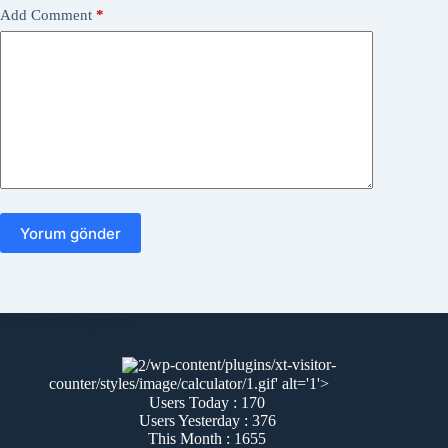
Add Comment
*
Yorum gönder
Mikrobotik Ziyaretçi
/wp-content/plugins/xt-visitor-
counter/styles/image/calculator/1.gif' alt='1'>
Users Today : 170
Users Yesterday : 376