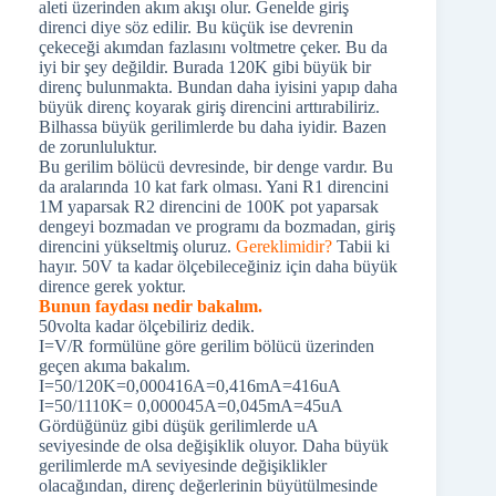
aleti üzerinden akım akışı olur. Genelde giriş
direnci diye söz edilir. Bu küçük ise devrenin
çekeceği akımdan fazlasını voltmetre çeker. Bu da
iyi bir şey değildir. Burada 120K gibi büyük bir
direnç bulunmakta. Bundan daha iyisini yapıp daha
büyük direnç koyarak giriş direncini arttırabiliriz.
Bilhassa büyük gerilimlerde bu daha iyidir. Bazen
de zorunluluktur.
Bu gerilim bölücü devresinde, bir denge vardır. Bu
da aralarında 10 kat fark olması. Yani R1 direncini
1M yaparsak R2 direncini de 100K pot yaparsak
dengeyi bozmadan ve programı da bozmadan, giriş
direncini yükseltmiş oluruz.
Gereklimidir?
Tabii ki
hayır. 50V ta kadar ölçebileceğiniz için daha büyük
dirence gerek yoktur.
Bunun faydası nedir bakalım.
50volta kadar ölçebiliriz dedik.
I=V/R formülüne göre gerilim bölücü üzerinden
geçen akıma bakalım.
I=50/120K=0,000416A=0,416mA=416uA
I=50/1110K= 0,000045A=0,045mA=45uA
Gördüğünüz gibi düşük gerilimlerde uA
seviyesinde de olsa değişiklik oluyor. Daha büyük
gerilimlerde mA seviyesinde değişiklikler
olacağından, direnç değerlerinin büyütülmesinde