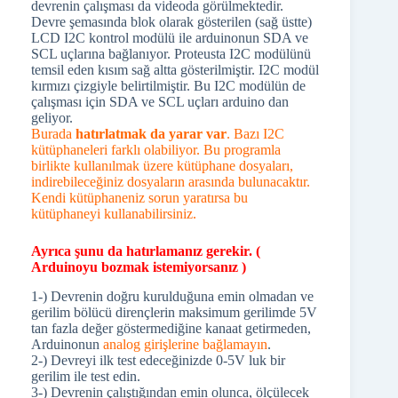
devrenin çalışması da videoda görülmektedir.
Devre şemasında blok olarak gösterilen (sağ üstte)
LCD I2C kontrol modülü ile arduinonun SDA ve
SCL uçlarına bağlanıyor. Proteusta I2C modülünü
temsil eden kısım sağ altta gösterilmiştir. I2C modül
kırmızı çizgiyle belirtilmiştir. Bu I2C modülün de
çalışması için SDA ve SCL uçları arduino dan
geliyor.
Burada
hatırlatmak da yarar var
. Bazı I2C
kütüphaneleri farklı olabiliyor. Bu programla
birlikte kullanılmak üzere kütüphane dosyaları,
indirebileceğiniz dosyaların arasında bulunacaktır.
Kendi kütüphaneniz sorun yaratırsa bu
kütüphaneyi kullanabilirsiniz.
Ayrıca şunu da hatırlamanız gerekir. (
Arduinoyu bozmak istemiyorsanız )
1-) Devrenin doğru kurulduğuna emin olmadan ve
gerilim bölücü dirençlerin maksimum gerilimde 5V
tan fazla değer göstermediğine kanaat getirmeden,
Arduinonun
analog girişlerine bağlamayın
.
2-) Devreyi ilk test edeceğinizde 0-5V luk bir
gerilim ile test edin.
3-) Devrenin çalıştığından emin olunca, ölçülecek