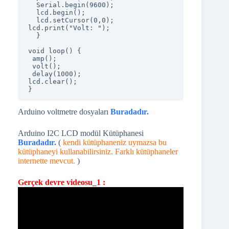
  Serial.begin(9600);

  lcd.begin();

  lcd.setCursor(0,0);

lcd.print("Volt: ");

  }

void loop() {

 amp();

 volt();

 delay(1000);

lcd.clear();

Arduino voltmetre dosyaları
Buradadır.
Arduino I2C LCD modül Kütüphanesi
Buradadır.
(
kendi kütüphaneniz uymazsa bu
kütüphaneyi kullanabilirsiniz. Farklı kütüphaneler
internette mevcut.
)
Gerçek devre videosu_1 :