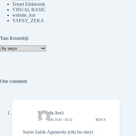
STM8S103F3
Temel Elektronik
VISUAL BASIC
website_kur
YAPAY_ZEKA
Yazı Kronoloji
Yazı
Kronoloji
One comment
Mustafa Avci
30 KASIM 2020 / 18:32
REPLY