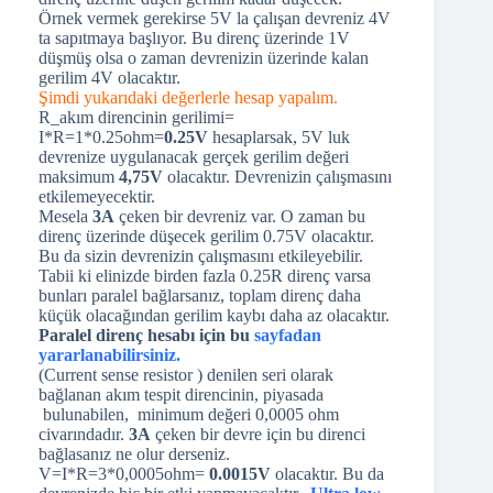
Örnek vermek gerekirse 5V la çalışan devreniz 4V
ta sapıtmaya başlıyor. Bu direnç üzerinde 1V
düşmüş olsa o zaman devrenizin üzerinde kalan
gerilim 4V olacaktır.
Şimdi yukarıdaki değerlerle hesap yapalım.
R_akım direncinin gerilimi=
I*R=1*0.25ohm=
0.25V
hesaplarsak, 5V luk
devrenize uygulanacak gerçek gerilim değeri
maksimum
4,75V
olacaktır. Devrenizin çalışmasını
etkilemeyecektir.
Mesela
3A
çeken bir devreniz var. O zaman bu
direnç üzerinde düşecek gerilim 0.75V olacaktır.
Bu da sizin devrenizin çalışmasını etkileyebilir.
Tabii ki elinizde birden fazla 0.25R direnç varsa
bunları paralel bağlarsanız, toplam direnç daha
küçük olacağından gerilim kaybı daha az olacaktır.
Paralel direnç hesabı için bu
sayfadan
yararlanabilirsiniz.
(Current sense resistor ) denilen seri olarak
bağlanan akım tespit direncinin, piyasada
bulunabilen, minimum değeri 0,0005 ohm
civarındadır.
3A
çeken bir devre için bu direnci
bağlasanız ne olur derseniz.
V=I*R=3*0,0005ohm=
0.0015V
olacaktır. Bu da