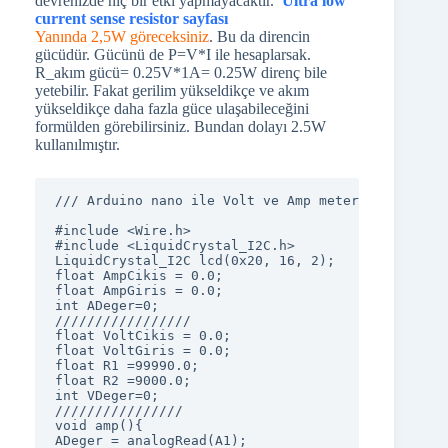
devrenizde hiç bir etki yapmayacaktır.
Ultra low
current sense resistor sayfası
Yanında 2,5W göreceksiniz
. Bu da direncin
gücüdür. Gücünü de P=V*I ile hesaplarsak.
R_akım gücü= 0.25V*1A= 0.25W direnç bile
yetebilir. Fakat gerilim yükseldikçe ve akım
yükseldikçe daha fazla güce ulaşabileceğini
formülden görebilirsiniz. Bundan dolayı 2.5W
kullanılmıştır.
/// Arduino nano ile Volt ve Amp meter.  MUSTAFA 
#include <Wire.h> 

#include <LiquidCrystal_I2C.h>

LiquidCrystal_I2C lcd(0x20, 16, 2);

float AmpCikis = 0.0;

float AmpGiris = 0.0;

int ADeger=0; 

/////////////////

float VoltCikis = 0.0;

float VoltGiris = 0.0;

float R1 =99990.0; 

float R2 =9000.0;                   

int VDeger=0;

////////////////      

void amp(){

ADeger = analogRead(A1);
