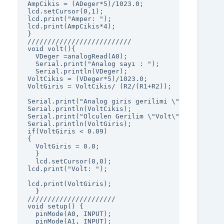
AmpCikis = (ADeger*5)/1023.0;

lcd.setCursor(0,1);

lcd.print("Amper: ");

lcd.print(AmpCikis*4);  

}

//////////////////////////

void volt(){

  VDeger =analogRead(A0);

  Serial.print("Analog sayı : ");

  Serial.println(VDeger);

VoltCikis = (VDeger*5)/1023.0;

VoltGiris = VoltCikis/ (R2/(R1+R2));  

Serial.print("Analog giris gerilimi \"Volt\" :  ")
Serial.println(VoltCikis);

Serial.print("Olculen Gerilim \"Volt\" : ");

Serial.println(VoltGiris);

if(VoltGiris < 0.09)

{

  VoltGiris = 0.0;

  }

  lcd.setCursor(0,0);

lcd.print("Volt: ");

lcd.print(VoltGiris);

  }

//////////////////////

void setup() {

  pinMode(A0, INPUT);

  pinMode(A1, INPUT);
