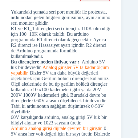
Yukarıdaki şemada seri port monitör ile proteusta,
arduinodan gelen bilgileri görürsünüz, aynı arduino
seri monitor gibidir.
R1 ve R1_1 dirençleri seri dirençtir. 110K olmadığı
için 100+10K olarak takıldı. Bu arduino
programında R1 direnci olarak geçecektir. Ayrıca
R2 direnci ise Hassasiyet ayarı içindir. R2 direnci
de Arduino programında formülde
kullanılmaktadır.
Bu dirençlere neden ihtiyaç var :
Arduino 5V
luk bir devredir.
Analog girişler 5V ta kadar ölçüm
yapabilir.
Bizler 5V tan daha büyük değerleri
ölçebilmek için Gerilim bölücü dirençler kullanırız.
Ölçü aletlerinde de bu tip gerilim bölücü dirençler
kullanılır. x10 x100 kademeleri gibi ya da 20V
200V 1000V kademeleri gibi. Buradaki devre bu
dirençlerle 0-60V arasını ölçebilecek bir devredir.
Tabii ki arduinonun sağlığını düşünürsek 0-50V
diyebiliriz.
60V karşılığında arduino, analog girişi 5V luk bir
bilgiyi algılar ve 1023 sayısını üretir.
Arduino analog girişi dijitale çeviren bir giriştir.
0-
5V arası her volt değeri için bir sayı üretir. Bizlerde