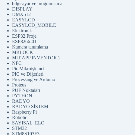
Aydınlatma
bilgisayar ve programlama
DISPLAY
DMX512
EASYLCD
EASYLCD_MOBILE
Elektronik
ESP32 Proje
ESP8266-01
Kamera tanımlama
MBLOCK
MIT APP INVENTOR 2
NFC
Pic Mikroişlemci
PIC ve Diğerleri
Processing ve Arduino
Proteus
PÜF Noktaları
PYTHON
RADYO
RADYO SİSTEM
Raspberry Pi
Robotic
SAYISAL_ELO
STM32