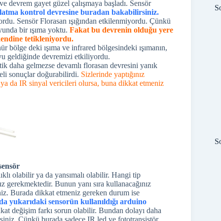
ve devrem gayet güzel çalışmaya başladı. Sensör
S
atma kontrol devresine buradan bakabilirsiniz.
rıyordu. Sensör Florasan ışığından etkilenmiyordu. Çünkü
unda bir ışıma yoktu.
Fakat bu devrenin olduğu yere
endine tetikleniyordu.
r bölge deki ışıma ve infrared bölgesindeki ışımanın,
yu geldiğinde devremizi etkiliyordu.
etik daha gelmezse devamlı florasan devresini yanık
li sonuçlar doğurabilirdi.
Sizlerinde yaptığınız
ya da IR sinyal vericileri olursa, buna dikkat etmeniz
S
sensör
klı olabilir ya da yansımalı olabilir. Hangi tip
nız gerekmektedir. Bunun yanı sıra kullanacağınız
rsiniz. Burada dikkat etmeniz gereken durum ise
a yukarıdaki sensorün kullanıldığı arduino
kat değişim farkı sorun olabilir. Bundan dolayı daha
irsiniz. Çünkü burada sadece IR led ve fototransistör