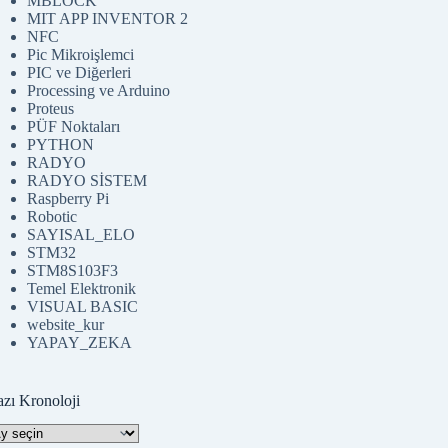
MBLOCK
MIT APP INVENTOR 2
NFC
Pic Mikroişlemci
PIC ve Diğerleri
Processing ve Arduino
Proteus
PÜF Noktaları
PYTHON
RADYO
RADYO SİSTEM
Raspberry Pi
Robotic
SAYISAL_ELO
STM32
STM8S103F3
Temel Elektronik
VISUAL BASIC
website_kur
YAPAY_ZEKA
azı Kronoloji
zı