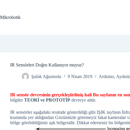
Skip
to
content
Mikrobotik
IR Sensörleri Doğru Kullanıyor muyuz?
Şafak Ağustoslu
9 Nisan 2019
Arduino
,
Aydınl
IR sensör devresinin gerçekleştirilmiş hali Bu sayfanın en s
bilgiler
TEORİ ve PROTOTİP
devreye aittir.
IR sensörler aşağıdaki resimde gösterildiği gibi IŞIK tayfının İnf
kısmında yer aldığından Gözümüzle göremeyiz fakat kameralar vası
bölge görebildiğimiz ışık bölgesidir. Dikkat ederseniz bu bölgenin