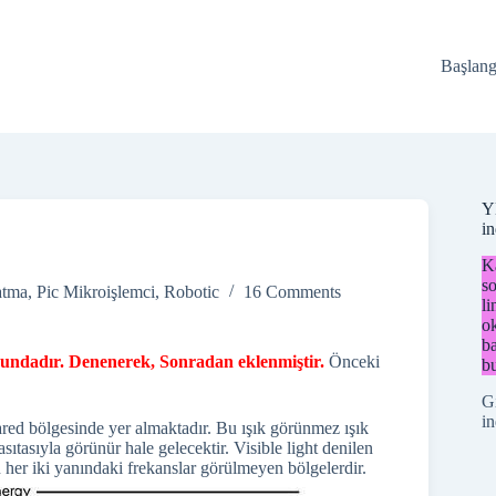
Başlang
Y
i
Ka
so
atma
,
Pic Mikroişlemci
,
Robotic
16 Comments
li
o
ba
onundadır. Denenerek, Sonradan eklenmiştir.
Önceki
bu
G
in
rared bölgesinde yer almaktadır. Bu ışık görünmez ışık
tasıyla görünür hale gelecektir. Visible light denilen
 her iki yanındaki frekanslar görülmeyen bölgelerdir.