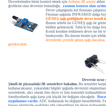
Devrelerimden birini kontrol etmek için
Arduino IR sensör
aldım 
ğroblemi olan devrenin bulunduğu,
yazımın konusu olan aydınl
Devre çalıştığında led florasanı çalıştı
Florasan ışığında INFRARED dalga boy
GÜNEŞ ışığı geldiğinde devre kendi k
Bunun sebebi ise GÜNEŞ ışığı ile görünü
birlikte gelmesiydi. Tabii ki bu dalga bo
Kendi kendine tetiklenen devre ise bir t
bırakıyordu. Bu durum benim için tehlike
devrelerde çevrede güneş ışığı olacaksa, 
gerekecektir.
Devresiz ucuz 
Şimdi de piyasadaki IR sensörlere bakalım.
Bu sensörler karşılı
kullanacaksanız, yukarıdaki bilgiler ışığında devrenizi oluşturma
sensörlerde, alıcı olarak foto diyot ve foto transistör kullanabili
fotodiyotlarda ışığa karşı çok küçük bir değişim olacağıdır.
Burad
uygulaması vardır.
ADC kullanarak bu değişim hissedilebilir. Fa
hassas işlerinizde aşağıdaki gibi yükseltilmiş bir devre kullanabil