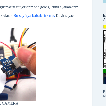
lgılamasını istiyorsanız ona göre gücünü ayarlamanız
E
ek olarak
Bu sayfaya bakabilirsiniz.
Devir sayacı
A
E
M
L CAMERA