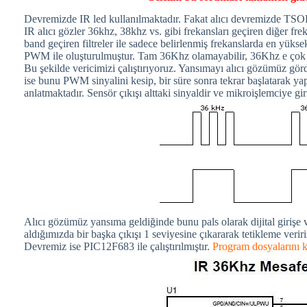
Devremizde IR led kullanılmaktadır. Fakat alıcı devremizde TS
IR alıcı gözler 36khz, 38khz vs. gibi frekansları geçiren diğer fre
band geçiren filtreler ile sadece belirlenmiş frekanslarda en yüks
PWM ile oluşturulmuştur. Tam 36Khz olamayabilir, 36Khz e çok y
Bu şekilde vericimizi çalıştırıyoruz. Yansımayı alıcı gözümüz gö
ise bunu PWM sinyalini kesip, bir süre sonra tekrar başlatarak yap
anlatmaktadır. Sensör çıkışı alttaki sinyaldir ve mikroişlemciye giri
Alıcı gözümüz yansıma geldiğinde bunu pals olarak dijital girişe v
aldığımızda bir başka çıkışı 1 seviyesine çıkararak tetikleme veriri
Devremiz ise PIC12F683 ile çalıştırılmıştır.
Program dosyalarını k