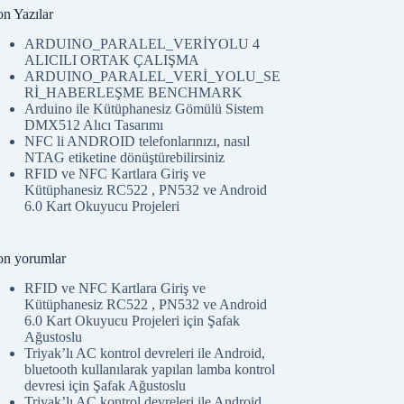
on Yazılar
ARDUINO_PARALEL_VERİYOLU 4
ALICILI ORTAK ÇALIŞMA
ARDUINO_PARALEL_VERİ_YOLU_SE
Rİ_HABERLEŞME BENCHMARK
Arduino ile Kütüphanesiz Gömülü Sistem
DMX512 Alıcı Tasarımı
NFC li ANDROID telefonlarınızı, nasıl
NTAG etiketine dönüştürebilirsiniz
RFID ve NFC Kartlara Giriş ve
Kütüphanesiz RC522 , PN532 ve Android
6.0 Kart Okuyucu Projeleri
on yorumlar
RFID ve NFC Kartlara Giriş ve
Kütüphanesiz RC522 , PN532 ve Android
6.0 Kart Okuyucu Projeleri
için
Şafak
Ağustoslu
Triyak’lı AC kontrol devreleri ile Android,
bluetooth kullanılarak yapılan lamba kontrol
devresi
için
Şafak Ağustoslu
Triyak’lı AC kontrol devreleri ile Android,