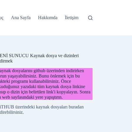
ıç
Ana Sayfa
Hakkımda
İletişim
ENİ SUNUCU Kaynak dosya ve dizinleri
ndirmek
ynak dosyalarını github üzerinden indirirken
run yaşayabilirsiniz. Bunu önlemek için bu
nkteki programı kullanabilirsiniz. Önce
kuduğunuz yazıdaki tüm kaynak dosya linkine
sıp o dizin için belirtilen link'i kopyalayın. Sonra
 web sayfasındaki yere yapıştırın.
iTHUB üzerindeki kaynak dosyaları buradan
direbilirsiniz.