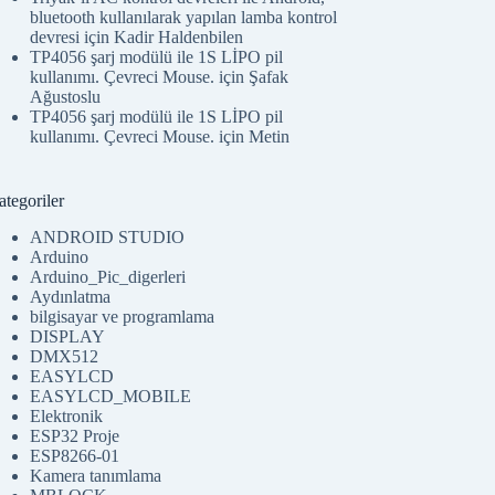
bluetooth kullanılarak yapılan lamba kontrol
devresi
için
Kadir Haldenbilen
TP4056 şarj modülü ile 1S LİPO pil
kullanımı. Çevreci Mouse.
için
Şafak
Ağustoslu
TP4056 şarj modülü ile 1S LİPO pil
kullanımı. Çevreci Mouse.
için
Metin
tegoriler
ANDROID STUDIO
Arduino
Arduino_Pic_digerleri
Aydınlatma
bilgisayar ve programlama
DISPLAY
DMX512
EASYLCD
EASYLCD_MOBILE
Elektronik
ESP32 Proje
ESP8266-01
Kamera tanımlama