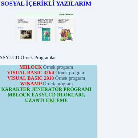
SOSYAL İÇERİKLİ YAZILARIM
EASYLCD MODÜLÜ
ÖRNEK PROGRAMLARI
PICBASIC
Örnek programları
PROTONBASIC
Örnek program
ARDUİNO
Örnek programları
CCS-C
Örnek program
PYTHON
Örnek program
MBLOCK
Örnek program
VISUAL BASIC 32bit
Örnek program
ASYLCD Örnek Programlar
VISUAL BASIC 2010
Örnek program
WINAMP
Örnek program
KARAKTER JENERATÖR PROGRAMI
MBLOCK EASYLCD BLOKLARI,
UZANTI EKLEME