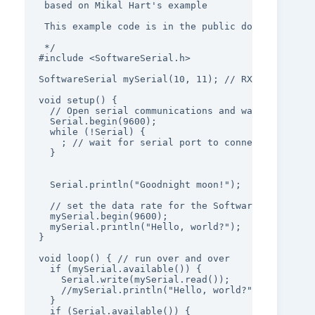
 based on Mikal Hart's example

 This example code is in the public domain.

 */

#include <SoftwareSerial.h>

SoftwareSerial mySerial(10, 11); // RX, TX

void setup() {

  // Open serial communications and wait for port
  Serial.begin(9600);

  while (!Serial) {

    ; // wait for serial port to connect. Needed 
  }

  Serial.println("Goodnight moon!");

  // set the data rate for the SoftwareSerial port
  mySerial.begin(9600);

  mySerial.println("Hello, world?");

}

void loop() { // run over and over

  if (mySerial.available()) {

    Serial.write(mySerial.read());

    //mySerial.println("Hello, world?");

  }

  if (Serial.available()) {
