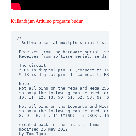
Kullandığım Arduino programı budur.
/*

  Software serial multple serial test

 Receives from the hardware serial, sends to soft
 Receives from software serial, sends to hardware
 The circuit:

 * RX is digital pin 10 (connect to TX of other de
 * TX is digital pin 11 (connect to RX of other de
 Note:

 Not all pins on the Mega and Mega 2560 support c
 so only the following can be used for RX:

 10, 11, 12, 13, 50, 51, 52, 53, 62, 63, 64, 65, 
 Not all pins on the Leonardo and Micro support c
 so only the following can be used for RX:

 8, 9, 10, 11, 14 (MISO), 15 (SCK), 16 (MOSI).

 created back in the mists of time

 modified 25 May 2012

 by Tom Igoe
