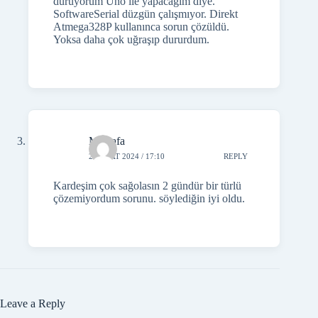
duruyorum Uno ile yapacağım diye.
SoftwareSerial düzgün çalışmıyor. Direkt
Atmega328P kullanınca sorun çözüldü.
Yoksa daha çok uğraşıp dururdum.
Mustafa
2 ŞUBAT 2024 / 17:10
REPLY
Kardeşim çok sağolasın 2 gündür bir türlü
çözemiyordum sorunu. söylediğin iyi oldu.
Leave a Reply