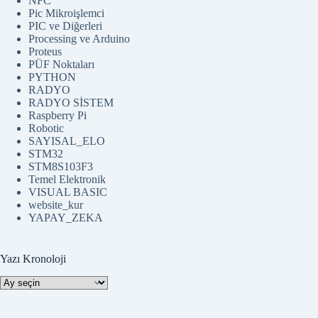
NFC
Pic Mikroişlemci
PIC ve Diğerleri
Processing ve Arduino
Proteus
PÜF Noktaları
PYTHON
RADYO
RADYO SİSTEM
Raspberry Pi
Robotic
SAYISAL_ELO
STM32
STM8S103F3
Temel Elektronik
VISUAL BASIC
website_kur
YAPAY_ZEKA
Yazı Kronoloji
Yazı
Kronoloji