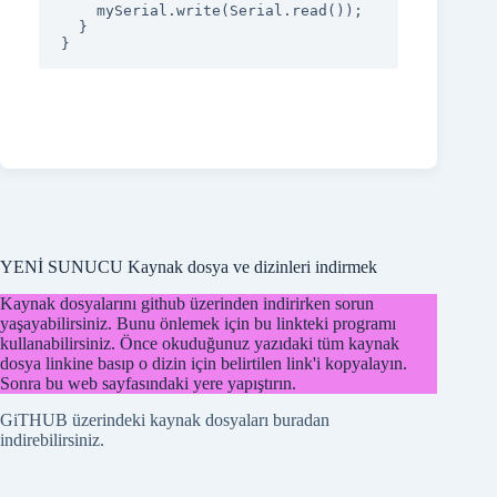
    mySerial.write(Serial.read());

  }

YENİ SUNUCU Kaynak dosya ve dizinleri indirmek
Kaynak dosyalarını github üzerinden indirirken sorun
yaşayabilirsiniz. Bunu önlemek için bu linkteki programı
kullanabilirsiniz. Önce okuduğunuz yazıdaki tüm kaynak
dosya linkine basıp o dizin için belirtilen link'i kopyalayın.
Sonra bu web sayfasındaki yere yapıştırın.
GiTHUB üzerindeki kaynak dosyaları buradan
indirebilirsiniz.
EASYLCD MODÜLÜ