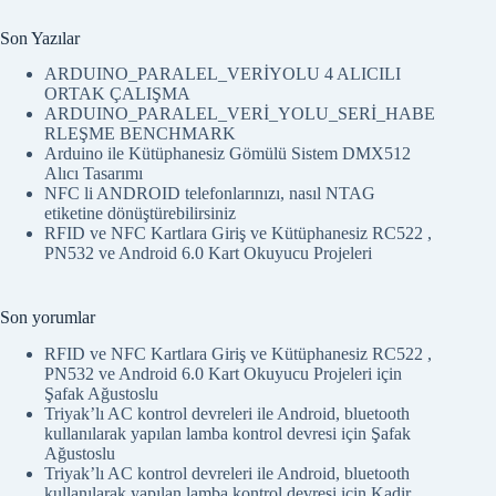
Son Yazılar
ARDUINO_PARALEL_VERİYOLU 4 ALICILI
ORTAK ÇALIŞMA
ARDUINO_PARALEL_VERİ_YOLU_SERİ_HABE
RLEŞME BENCHMARK
Arduino ile Kütüphanesiz Gömülü Sistem DMX512
Alıcı Tasarımı
NFC li ANDROID telefonlarınızı, nasıl NTAG
etiketine dönüştürebilirsiniz
RFID ve NFC Kartlara Giriş ve Kütüphanesiz RC522 ,
PN532 ve Android 6.0 Kart Okuyucu Projeleri
Son yorumlar
RFID ve NFC Kartlara Giriş ve Kütüphanesiz RC522 ,
PN532 ve Android 6.0 Kart Okuyucu Projeleri
için
Şafak Ağustoslu
Triyak’lı AC kontrol devreleri ile Android, bluetooth
kullanılarak yapılan lamba kontrol devresi
için
Şafak
Ağustoslu
Triyak’lı AC kontrol devreleri ile Android, bluetooth
kullanılarak yapılan lamba kontrol devresi
için
Kadir