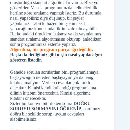
oluşturduğu standart algoritmalar vardır. Bize yol
gösterirler. Mesela programımızda kelimeleri ilk
harfine göre sıralama yapmak isteriz. Bu durumda
nasıl yapabiliriz diye düşünüp, bir şeyler
yapabiliriz. Tabii ki bazen bu işlemi nasıl
yapacağımız konusunda fikrimiz de olmayabilir.
Bu konudaki örneklere bakarız ya da yayınlanmış
standart sıralama algoritmasını okuyup, anladıktan
sonra programımıza ekleme yaparız.
Algoritma, bir program parçacığı değildir.
Başta da dediğimiz gibi o işin nasıl yapılacağını
gösteren listedir.
Genelde sorulan sorulardan biri, programlamaya
başlayacağım nereden başlayayım ya da hangi
kitabı almalıyım. Verilen cevaplar çok farklı
olacaktır. Kimisi kendi kullandığı programlama
dilinin kitabını önerecektir. Kimisi algoritma
kitabını önerecektir.
Sizler bu konuyu bitirdikten sonra
DOĞRU
SORUYU SORMASINI ÖĞRENİP
, sorumuzu
doğru bir şekilde sorup, uygun cevapları
alabilmelisiniz.