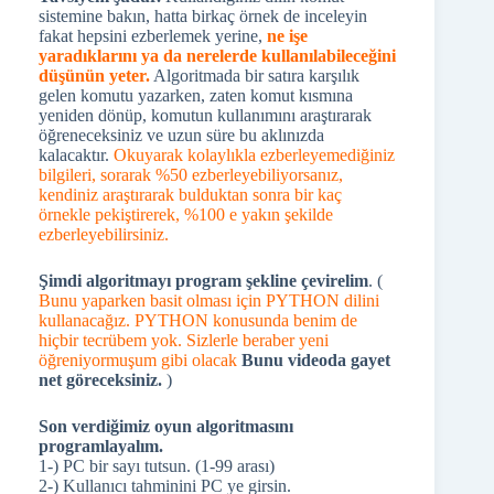
sistemine bakın, hatta birkaç örnek de inceleyin
fakat hepsini ezberlemek yerine,
ne işe
yaradıklarını ya da nerelerde kullanılabileceğini
düşünün yeter.
Algoritmada bir satıra karşılık
gelen komutu yazarken, zaten komut kısmına
yeniden dönüp, komutun kullanımını araştırarak
öğreneceksiniz ve uzun süre bu aklınızda
kalacaktır.
Okuyarak kolaylıkla ezberleyemediğiniz
bilgileri, sorarak %50 ezberleyebiliyorsanız,
kendiniz araştırarak bulduktan sonra bir kaç
örnekle pekiştirerek, %100 e yakın şekilde
ezberleyebilirsiniz.
Şimdi algoritmayı program şekline çevirelim
. (
Bunu yaparken basit olması için PYTHON dilini
kullanacağız. PYTHON konusunda benim de
hiçbir tecrübem yok. Sizlerle beraber yeni
öğreniyormuşum gibi olacak
Bunu videoda gayet
net göreceksiniz.
)
Son verdiğimiz oyun algoritmasını
programlayalım.
1-) PC bir sayı tutsun. (1-99 arası)
2-) Kullanıcı tahminini PC ye girsin.