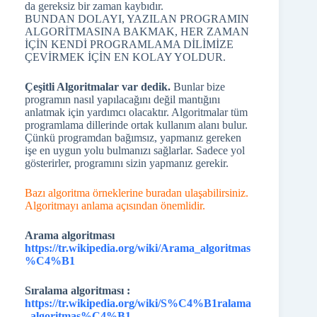
da gereksiz bir zaman kaybıdır.
BUNDAN DOLAYI, YAZILAN PROGRAMIN
ALGORİTMASINA BAKMAK, HER ZAMAN
İÇİN KENDİ PROGRAMLAMA DİLİMİZE
ÇEVİRMEK İÇİN EN KOLAY YOLDUR.
Çeşitli Algoritmalar var dedik.
Bunlar bize
programın nasıl yapılacağını değil mantığını
anlatmak için yardımcı olacaktır. Algoritmalar tüm
programlama dillerinde ortak kullanım alanı bulur.
Çünkü programdan bağımsız, yapmanız gereken
işe en uygun yolu bulmanızı sağlarlar. Sadece yol
gösterirler, programını sizin yapmanız gerekir.
Bazı algoritma örneklerine buradan ulaşabilirsiniz.
Algoritmayı anlama açısından önemlidir.
Arama algoritması
https://tr.wikipedia.org/wiki/Arama_algoritmas
%C4%B1
Sıralama algoritması :
https://tr.wikipedia.org/wiki/S%C4%B1ralama
_algoritmas%C4%B1