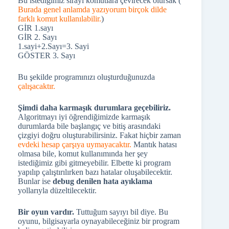
Bu istediğimiz sırayı komutlara çevirecek olursak (
Burada genel anlamda yazıyorum birçok dilde
farklı komut kullanılabilir.
)
GİR 1.sayı
GİR 2. Sayı
1.sayi+2.Sayı=3. Sayi
GÖSTER 3. Sayı
Bu şekilde programınızı oluşturduğunuzda
çalışacaktır.
Şimdi daha karmaşık durumlara geçebiliriz.
Algoritmayı iyi öğrendiğimizde karmaşık
durumlarda bile başlangıç ve bitiş arasındaki
çizgiyi doğru oluşturabilirsiniz. Fakat hiçbir zaman
evdeki hesap çarşıya uymayacaktır.
Mantık hatası
olmasa bile, komut kullanımında her şey
istediğimiz gibi gitmeyebilir. Elbette ki program
yapılıp çalıştırılırken bazı hatalar oluşabilecektir.
Bunlar ise
debug denilen hata ayıklama
yollarıyla düzeltilecektir.
Bir oyun vardır.
Tuttuğum sayıyı bil diye. Bu
oyunu, bilgisayarla oynayabileceğiniz bir program