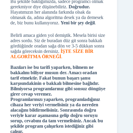
Bu şekilde baktığımızda, sadece programcı olmak
gerekmiyor diye düşünebiliriz.
Doğrudur.
Hayatımızın her alanında farkında olsak da
olmasak da, adına algoritma desek ya da demesek
de, biz bunu kullanıyoruz.
Yeni bir şey değil
.
Belirli amaca giden yol demiştik. Mesela birisi size
adres sordu. Siz de buradan düz git sonra bakkalı
gördüğünde oradan sağa dön ve 3-5 dükkan sonra
sağda göreceksin dersiniz.
İŞTE SİZE BİR
ALGORİTMA ÖRNEĞİ
.
Bazıları ise bu tarifi yaparken, bilmem ne
bakkalını biliyor musun der. Amacı oradan
tarif etmektir. Fakat bunun başarı şansı
karşısındakinin o bakkalı bilmesine bağlıdır.
Bilmiyorsa programlarınız gibi sonsuz döngüye
girer cevap veremez.
Programlarınızı yaparken, programladığınız
cihaza her veriyi vermelisiniz ya da nereden
alacağını bildirmelisiniz. Sonrasında doğru
veriyle karar aşamasına gelip doğru soruyu
sorup, cevabını da tam vermelisiniz. Ancak bu
şekilde program çalışırken istediğiniz gibi
çalışır.