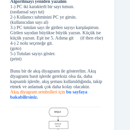
Algoritmayı yeniden yazalım
1-) PC iki karakterli bir sayı tutsun.
(rastlansal sayı tut)
2-) Kullanıcı tahminini PC ye girsin.
(kullanıcıdan sayı al)
3-) PC tutulan sayı ile girilen sayıyı karşılaştırsın.
Girilen sayıdan büyükse büyük yazsın. Küçük ise
küçük yazsın. Eşit ise 5. Adıma git (if then else)
4-) 2 nolu seçeneğe git.
(goto)
5-) Tutulan sayıyı göster.
(print)
Bunu bir de akış diyagramı ile gösterelim. Akış
diyagramı basit işlerde gereksiz olsa da, daha
kapsamlı işlerde, akış şeması kullanıldığında, takip
etmek ve anlamak çok daha kolay olacaktır.
Akış diyagram sembolleri için
bu sayfaya
bakabilirsiniz.