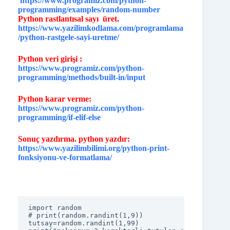
https://www.programiz.com/python-
programming/examples/random-number
Python rastlantısal sayı üret.
https://www.yazilimkodlama.com/programlama
/python-rastgele-sayi-uretme/
Python veri girişi :
https://www.programiz.com/python-
programming/methods/built-in/input
Python karar verme:
https://www.programiz.com/python-
programming/if-elif-else
Sonuç yazdırma. python yazdır:
https://www.yazilimbilimi.org/python-print-
fonksiyonu-ve-formatlama/
import random

# print(random.randint(1,9))

tutsay=random.randint(1,99)
