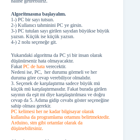
haline getirebiliriz.
Algoritmasına başlayalım.
1-) PC bir sayı tutsun.
2-) Kullanıcı tahminini PC ye girsin.
3-) PC tutulan sayı girilen sayıdan büyükse büyük
yazsın. Küçük ise küçük yazsın.
4-) 2 nolu seçeneğe git.
Yukarıdaki algoritma da PC yi bir insan olarak
düşünürseniz hata olmayacaktır.
Fakat
PC de hata
verecektir.
Nedeni ise, PC, her durumu görmeli ve her
duruma göre cevap verebiliyor olmalıdır.
3. Seçenek de karşılaştırma sadece büyük mü
küçük mü karşılaştırmasıdır. Fakat burada girilen
sayının da eşit mi diye karşılaştırılması ve doğru
cevap da 5. Adıma gidip cevabı göster seçeneğine
sahip olması gerekir.
PC kelimesi her ne kadar bilgisayar olarak
kullanılsa da programlama ortamını belirtmektedir.
Arduino, stm gibi ortamlar olarak da
düşünebilirsiniz.