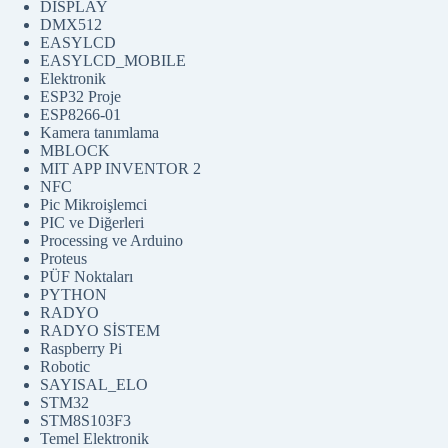
DISPLAY
DMX512
EASYLCD
EASYLCD_MOBILE
Elektronik
ESP32 Proje
ESP8266-01
Kamera tanımlama
MBLOCK
MIT APP INVENTOR 2
NFC
Pic Mikroişlemci
PIC ve Diğerleri
Processing ve Arduino
Proteus
PÜF Noktaları
PYTHON
RADYO
RADYO SİSTEM
Raspberry Pi
Robotic
SAYISAL_ELO
STM32
STM8S103F3
Temel Elektronik