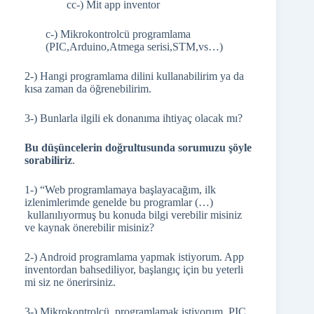
cc-) Mit app inventor
c-) Mikrokontrolcü programlama
(PIC,Arduino,Atmega serisi,STM,vs…)
2-) Hangi programlama dilini kullanabilirim ya da
kısa zaman da öğrenebilirim.
3-) Bunlarla ilgili ek donanıma ihtiyaç olacak mı?
Bu düşüncelerin doğrultusunda sorumuzu şöyle
sorabiliriz
.
1-) “Web programlamaya başlayacağım, ilk
izlenimlerimde genelde bu programlar (…)
kullanılıyormuş bu konuda bilgi verebilir misiniz
ve kaynak önerebilir misiniz?
2-) Android programlama yapmak istiyorum. App
inventordan bahsediliyor, başlangıç için bu yeterli
mi siz ne önerirsiniz.
3-) Mikrokontrolcü programlamak istiyorum. PIC