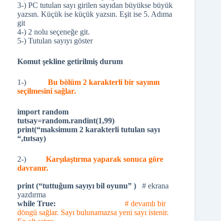
3-) PC tutulan sayı girilen sayıdan büyükse büyük
yazsın. Küçük ise küçük yazsın. Eşit ise 5. Adıma
git
4-) 2 nolu seçeneğe git.
5-) Tutulan sayıyı göster
Komut şekline getirilmiş durum
1-)
Bu bölüm 2 karakterli bir sayının
seçilmesini sağlar.
import random
tutsay=random.randint(1,99)
print(“maksimum 2 karakterli tutulan sayı
“,tutsay)
2-)
Karşılaştırma yaparak sonuca göre
davranır.
print (“tuttuğum sayıyı bil oyunu” )
# ekrana
yazdırma
while True:
# devamlı bir
döngü sağlar. Sayı bulunamazsa yeni sayı istenir.