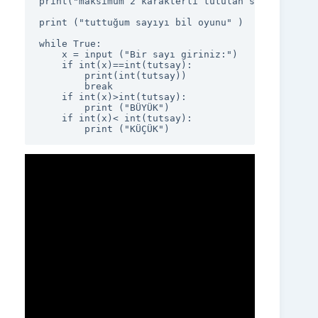
print("maksimum 2 karakterli tutulan sayı ",tutsay
print ("tuttuğum sayıyı bil oyunu" )

while True:

    x = input ("Bir sayı giriniz:")

    if int(x)==int(tutsay):

        print(int(tutsay))

        break

    if int(x)>int(tutsay):

        print ("BÜYÜK")

    if int(x)< int(tutsay):
