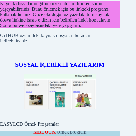
Kaynak dosyalarını github üzerinden indirirken sorun
yaşayabilirsiniz. Bunu önlemek için bu linkteki programı
kullanabilirsiniz. Önce okuduğunuz yazıdaki tüm kaynak
dosya linkine basıp o dizin için belirtilen link'i kopyalayın.
Sonra bu web sayfasındaki yere yapıştırın.
GiTHUB üzerindeki kaynak dosyaları buradan
indirebilirsiniz.
SOSYAL İÇERİKLİ YAZILARIM
EASYLCD MODÜLÜ
ÖRNEK PROGRAMLARI
PICBASIC
Örnek programları
PROTONBASIC
Örnek program
ARDUİNO
Örnek programları
CCS-C
Örnek program
PYTHON
Örnek program
MBLOCK
Örnek program
VISUAL BASIC 32bit
Örnek program
EASYLCD Örnek Programlar
VISUAL BASIC 2010
Örnek program
WINAMP
Örnek program