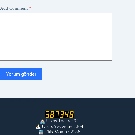
Add Comment
*
Yorum gönder
Mikrobotik Ziyaretçi
Users Today : 92
Users Yesterday : 304
This Month : 2186