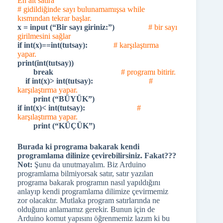
En alt satıra
# gidildiğinde sayı bulunamamışsa while
kısmından tekrar başlar.
x = input (“Bir sayı giriniz:”)
# bir sayı
girilmesini sağlar
if int(x)==int(tutsay):
# karşılaştırma
yapar.
print(int(tutsay))
break
# programı bitirir.
if int(x)> int(tutsay):
#
karşılaştırma yapar.
print (“BÜYÜK”)
if int(x)< int(tutsay):
#
karşılaştırma yapar.
print (“KÜÇÜK”)
Burada ki programa bakarak kendi
programlama dilinize çevirebilirsiniz.
Fakat???
Not:
Şunu da unutmayalım. Biz Arduino
programlama bilmiyorsak satır, satır yazılan
programa bakarak programın nasıl yapıldığını
anlayıp kendi programlama dilimize çevirmemiz
zor olacaktır. Mutlaka program satırlarında ne
olduğunu anlamamız gerekir. Bunun için de
Arduino komut yapısını öğrenmemiz lazım ki bu