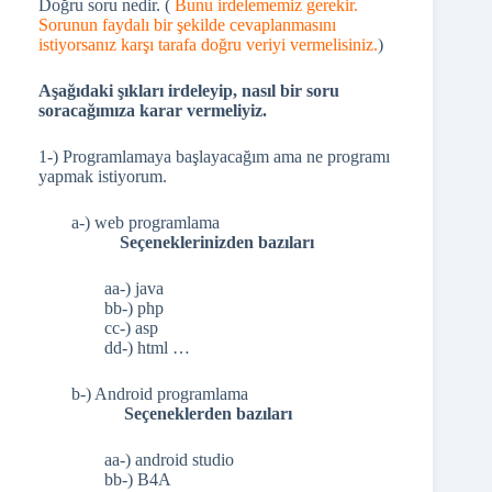
Doğru soru nedir. (
Bunu irdelememiz gerekir.
Sorunun faydalı bir şekilde cevaplanmasını
istiyorsanız karşı tarafa doğru veriyi vermelisiniz.
)
Aşağıdaki şıkları irdeleyip, nasıl bir soru
soracağımıza karar vermeliyiz.
1-) Programlamaya başlayacağım ama ne programı
yapmak istiyorum.
a-) web programlama
Seçeneklerinizden bazıları
aa-) java
bb-) php
cc-) asp
dd-) html …
b-) Android programlama
Seçeneklerden bazıları
aa-) android studio
bb-) B4A