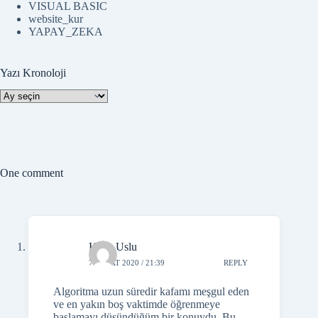
VISUAL BASIC
website_kur
YAPAY_ZEKA
Yazı Kronoloji
Yazı
Kronoloji
One comment
Kaan Uslu
7 ŞUBAT 2020 / 21:39
REPLY
Algoritma uzun süredir kafamı meşgul eden
ve en yakın boş vaktimde öğrenmeye
başlamayı düşündüğüm bir konuydu. Bu