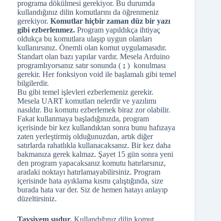
programa dökülmesi gerekiyor. Bu durumda
kullandığınız dilin komutlarını da öğrenmeniz
gerekiyor.
Komutlar hiçbir zaman düz bir yazı
gibi ezberlenmez.
Program yapıldıkça ihtiyaç
oldukça bu komutlara ulaşıp uygun olanları
kullanırsınız. Önemli olan komut uygulamasıdır.
Standart olan bazı yapılar vardır. Mesela Arduino
programlıyorsanız satır sonunda (
;
) konulması
gerekir. Her fonksiyon void ile başlamalı gibi temel
bilgilerdir.
Bu gibi temel işlevleri ezberlemeniz gerekir.
Mesela UART komutları nelerdir ve yazılımı
nasıldır. Bu komutu ezberlemek biraz zor olabilir.
Fakat kullanmaya başladığınızda, program
içerisinde bir kez kullandıktan sonra bunu hafızaya
zaten yerleştirmiş olduğunuzdan, artık diğer
satırlarda rahatlıkla kullanacaksanız. Bir kez daha
bakmanıza gerek kalmaz. Şayet 15 gün sonra yeni
den program yapacaksanız komutu hatırlarsınız,
aradaki noktayı hatırlamayabilirsiniz. Program
içerisinde hata ayıklama kısmı çalıştığında, size
burada hata var der. Siz de hemen hatayı anlayıp
düzeltirsiniz.
Tavsiyem şudur.
Kullandığınız dilin komut