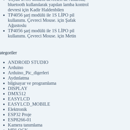
bluetooth kullanılarak yapılan lamba kontrol
devresi
için
Kadir Haldenbilen
TP4056 şarj modülü ile 1S LİPO pil
kullanımı. Çevreci Mouse.
için
Şafak
Ağustoslu
TP4056 şarj modülü ile 1S LİPO pil
kullanımı. Çevreci Mouse.
için
Metin
tegoriler
ANDROID STUDIO
Arduino
Arduino_Pic_digerleri
Aydınlatma
bilgisayar ve programlama
DISPLAY
DMX512
EASYLCD
EASYLCD_MOBILE
Elektronik
ESP32 Proje
ESP8266-01
Kamera tanımlama