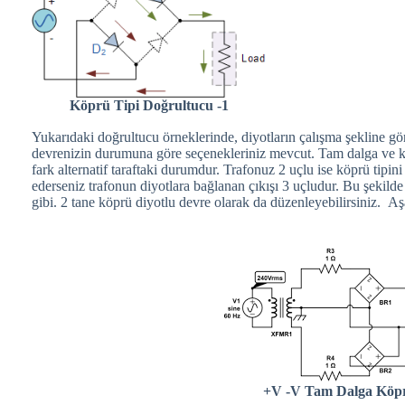
Köprü Tipi Doğrultucu -1
Yukarıdaki doğrultucu örneklerinde, diyotların çalışma şekline gö
devrenizin durumuna göre seçenekleriniz mevcut. Tam dalga ve köpr
fark alternatif taraftaki durumdur. Trafonuz 2 uçlu ise köprü tipi
ederseniz trafonun diyotlara bağlanan çıkışı 3 uçludur. Bu şekild
gibi. 2 tane köprü diyotlu devre olarak da düzenleyebilirsiniz. A
+V -V Tam Dalga Köp