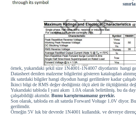
sınırl
örnek, yukarıdaki şekil size 1N4001-1N4007 diyotlarını hangi ger
Datasheet denilen malzeme bilgilerini gösteren katalogdan alınmışt
ilk satırdaki bilgiler hangi diyodun hangi gerilimlere kadar çalışabi
İkinci bilgi de RMS değer dediğimiz ölçü aleti ile ölçtüğümüz 
Yukarıdaki tabloda I yani akım 1.0A olarak belirtilmiş. bu da d
çalışabildiği akımdır.
Bunu karıştırmamanız gerekir.
Son olarak, tabloda en alt satırda Forward Voltage 1.0V diyor. 
gerilimdir.
Örneğin 5V luk bir devrede 1N4001 kullandık. ve devreye direnç