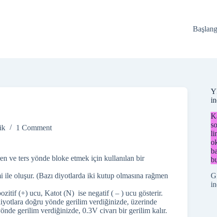
Başlang
Y
i
Ka
so
ik
1 Comment
li
o
ba
iren ve ters yönde bloke etmek için kullanılan bir
bu
G
i ile oluşur. (Bazı diyotlarda iki kutup olmasına rağmen
in
itif (+) ucu, Katot (N) ise negatif ( – ) ucu gösterir.
iyotlara doğru yönde gerilim verdiğinizde, üzerinde
nde gerilim verdiğinizde, 0.3V civarı bir gerilim kalır.