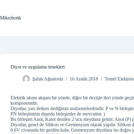
Skip
to
content
Mikrobotik
Diyot ve uygulama örnekleri
Şafak Ağustoslu
16 Aralık 2018
Temel Elektron
Elektrik akımı akışını bir yönde, diğer bir deyişle ileri yönde geç
komponentdir.
Diyotlar, yarı iletken dediğimiz malzemelerdendir. P ve N birleşim
PN birleşiminin dışında birleşimler de mevcuttur. )
Bu birleşim Anot, Katot denilen 2 ucu meydana getirir. Anot (P) poz
Diyotlar, genel de Silikon ve Germenyum olarak yapılır. Silikon d
0.6V civarında bir gerilim kalır. Germenyum diyotlara ise doğru yö