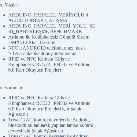
on Yazılar
ARDUINO_PARALEL_VERİYOLU 4
ALICILI ORTAK ÇALIŞMA
ARDUINO_PARALEL_VERİ_YOLU_SE
Rİ_HABERLEŞME BENCHMARK
Arduino ile Kütüphanesiz Gömülü Sistem
DMX512 Alıcı Tasarımı
NFC li ANDROID telefonlarınızı, nasıl
NTAG etiketine dönüştürebilirsiniz
RFID ve NFC Kartlara Giriş ve
Kütüphanesiz RC522 , PN532 ve Android
6.0 Kart Okuyucu Projeleri
on yorumlar
RFID ve NFC Kartlara Giriş ve
Kütüphanesiz RC522 , PN532 ve Android
6.0 Kart Okuyucu Projeleri
için
Şafak
Ağustoslu
Triyak’lı AC kontrol devreleri ile Android,
bluetooth kullanılarak yapılan lamba kontrol
devresi
için
Şafak Ağustoslu
Triyak’lı AC kontrol devreleri ile Android,