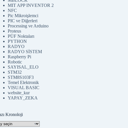
MBLOCK
MIT APP INVENTOR 2
NFC
Pic Mikroişlemci
PIC ve Diğerleri
Processing ve Arduino
Proteus
PÜF Noktaları
PYTHON
RADYO
RADYO SİSTEM
Raspberry Pi
Robotic
SAYISAL_ELO
STM32
STM8S103F3
Temel Elektronik
VISUAL BASIC
website_kur
YAPAY_ZEKA
azı Kronoloji
zı