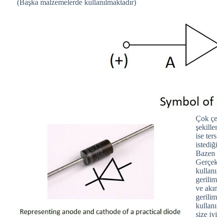
(Başka malzemelerde kullanılmaktadır)
Çok çeş
şekille
ise te
istediğ
Bazen p
Gerçekt
kullanı
gerilim
ve akım
gerili
kullanı
size i