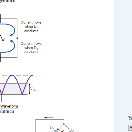
rultucu
rultucu
Y
Ya