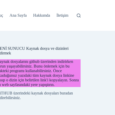
ıç
Ana Sayfa
Hakkımda
İletişim
ENİ SUNUCU Kaynak dosya ve dizinleri
ndirmek
ynak dosyalarını github üzerinden indirirken
run yaşayabilirsiniz. Bunu önlemek için bu
nkteki programı kullanabilirsiniz. Önce
kuduğunuz yazıdaki tüm kaynak dosya linkine
sıp o dizin için belirtilen link'i kopyalayın. Sonra
 web sayfasındaki yere yapıştırın.
iTHUB üzerindeki kaynak dosyaları buradan
direbilirsiniz.