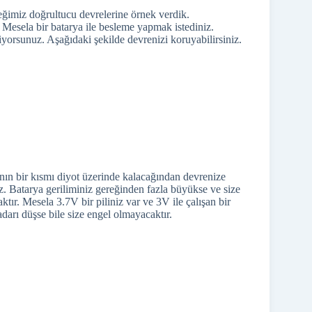
ğimiz doğrultucu devrelerine örnek verdik.
.
Mesela bir batarya ile besleme yapmak istediniz.
tiyorsunuz. Aşağıdaki şekilde devrenizi koruyabilirsiniz.
ının bir kısmı diyot üzerinde kalacağından devrenize
z. Batarya geriliminiz gereğinden fazla büyükse ve size
tır. Mesela 3.7V bir piliniz var ve 3V ile çalışan bir
darı düşse bile size engel olmayacaktır.