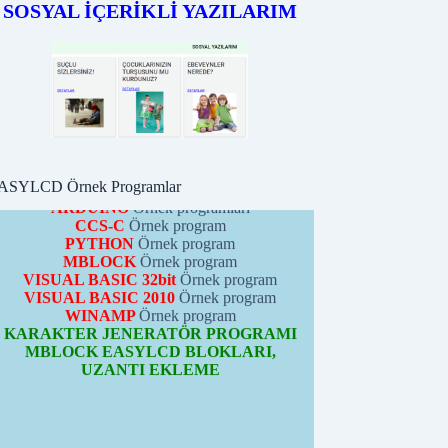
SOSYAL İÇERİKLİ YAZILARIM
EASYLCD MODÜLÜ
ÖRNEK PROGRAMLARI
PICBASIC
Örnek programları
PROTONBASIC
Örnek program
ARDUİNO
Örnek programları
CCS-C
Örnek program
ASYLCD Örnek Programlar
PYTHON
Örnek program
MBLOCK
Örnek program
VISUAL BASIC 32bit
Örnek program
VISUAL BASIC 2010
Örnek program
WINAMP
Örnek program
KARAKTER JENERATÖR PROGRAMI
MBLOCK EASYLCD BLOKLARI,
UZANTI EKLEME