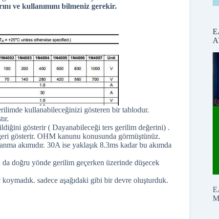
arını ve kullanımını bilmeniz gerekir.
E
A
ilimde kullanabileceğinizi gösteren bir tablodur.
ır.
ldiğini gösterir ( Dayanabileceği ters gerilim değerini) .
değeri gösterir. OHM kanunu konusunda görmüştünüz.
ayanma akımıdır. 30A ise yaklaşık 8.3ms kadar bu akımda
Bu da doğru yönde gerilim geçerken üzerinde düşecek
 koymadık. sadece aşağıdaki gibi bir devre oluşturduk.
E
M