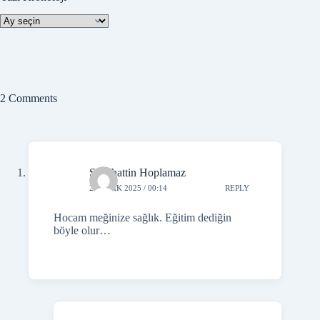
Yazı
Kronoloji
2 Comments
Sebahattin Hoplamaz
20 OCAK 2025 / 00:14
REPLY
Hocam meğinize sağlık. Eğitim dediğin
böyle olur…