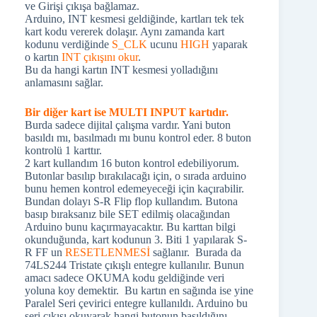
ve Girişi çıkışa bağlamaz.
Arduino, INT kesmesi geldiğinde, kartları tek tek
kart kodu vererek dolaşır. Aynı zamanda kart
kodunu verdiğinde
S_CLK
ucunu
HIGH
yaparak
o kartın
INT çıkışını okur
.
Bu da hangi kartın INT kesmesi yolladığını
anlamasını sağlar.
Bir diğer kart ise MULTI INPUT kartıdır.
Burda sadece dijital çalışma vardır. Yani buton
basıldı mı, basılmadı mı bunu kontrol eder. 8 buton
kontrolü 1 karttır.
2 kart kullandım 16 buton kontrol edebiliyorum.
Butonlar basılıp bırakılacağı için, o sırada arduino
bunu hemen kontrol edemeyeceği için kaçırabilir.
Bundan dolayı S-R Flip flop kullandım. Butona
basıp bıraksanız bile SET edilmiş olacağından
Arduino bunu kaçırmayacaktır. Bu karttan bilgi
okunduğunda, kart kodunun 3. Biti 1 yapılarak S-
R FF un
RESETLENMESİ
sağlanır. Burada da
74LS244 Tristate çıkışlı entegre kullanılır. Bunun
amacı sadece OKUMA kodu geldiğinde veri
yoluna koy demektir. Bu kartın en sağında ise yine
Paralel Seri çevirici entegre kullanıldı. Arduino bu
seri çıkışı okuyarak hangi butonun basıldığını