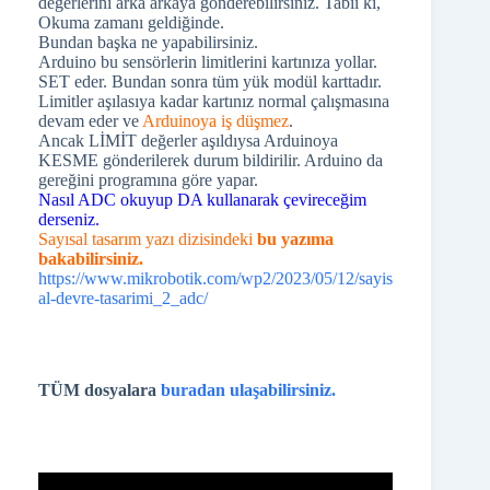
değerlerini arka arkaya gönderebilirsiniz. Tabii ki,
Okuma zamanı geldiğinde.
Bundan başka ne yapabilirsiniz.
Arduino bu sensörlerin limitlerini kartınıza yollar.
SET eder. Bundan sonra tüm yük modül karttadır.
Limitler aşılasıya kadar kartınız normal çalışmasına
devam eder ve
Arduinoya iş düşmez
.
Ancak LİMİT değerler aşıldıysa Arduinoya
KESME gönderilerek durum bildirilir. Arduino da
gereğini programına göre yapar.
Nasıl ADC okuyup DA kullanarak çevireceğim
derseniz.
Sayısal tasarım yazı dizisindeki
bu yazıma
bakabilirsiniz.
https://www.mikrobotik.com/wp2/2023/05/12/sayis
al-devre-tasarimi_2_adc/
TÜM dosyalara
buradan ulaşabilirsiniz.