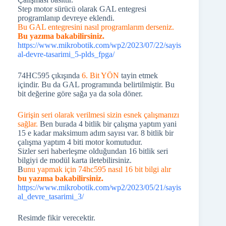
Step motor sürücü olarak GAL entegresi
programlanıp devreye eklendi.
Bu GAL entegresini nasıl programlarım derseniz.
Bu yazıma bakabilirsiniz.
https://www.mikrobotik.com/wp2/2023/07/22/sayis
al-devre-tasarimi_5-plds_fpga/
74HC595 çıkışında
6. Bit YÖN
tayin etmek
içindir. Bu da GAL programında belirtilmiştir. Bu
bit değerine göre sağa ya da sola döner.
Girişin seri olarak verilmesi sizin esnek çalışmanızı
sağlar.
Ben burada 4 bitlik bir çalışma yaptım yani
15 e kadar maksimum adım sayısı var. 8 bitlik bir
çalışma yaptım 4 biti motor komutudur.
Sizler seri haberleşme olduğundan 16 bitlik seri
bilgiyi de modül karta iletebilirsiniz.
B
unu yapmak için 74hc595 nasıl 16 bit bilgi alır
bu yazıma bakabilirsiniz.
https://www.mikrobotik.com/wp2/2023/05/21/sayis
al_devre_tasarimi_3/
Resimde fikir verecektir.