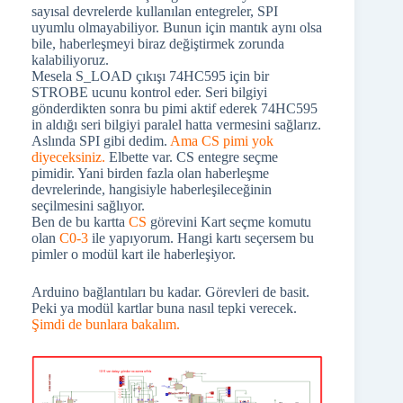
sayısal devrelerde kullanılan entegreler, SPI
uyumlu olmayabiliyor. Bunun için mantık aynı olsa
bile, haberleşmeyi biraz değiştirmek zorunda
kalabiliyoruz.
Mesela S_LOAD çıkışı 74HC595 için bir
STROBE ucunu kontrol eder. Seri bilgiyi
gönderdikten sonra bu pimi aktif ederek 74HC595
in aldığı seri bilgiyi paralel hatta vermesini sağlarız.
Aslında SPI gibi dedim.
Ama CS pimi yok
diyeceksiniz.
Elbette var. CS entegre seçme
pimidir. Yani birden fazla olan haberleşme
devrelerinde, hangisiyle haberleşileceğinin
seçilmesini sağlıyor.
Ben de bu kartta
CS
görevini Kart seçme komutu
olan
C0-3
ile yapıyorum. Hangi kartı seçersem bu
pimler o modül kart ile haberleşiyor.
Arduino bağlantıları bu kadar. Görevleri de basit.
Peki ya modül kartlar buna nasıl tepki verecek.
Şimdi de bunlara bakalım.