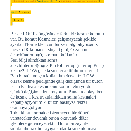
Bir de LOOP döngüsünde farklı bir kesme komutu
var. Bu komut Kesmeleri çalışmayacak şekilde
ayarlar. Normalde uzun bir seri bilgi alıyorsanız
mesela IR kumanda sinyali gibi, O zaman
detachInterrupt(0); komutu kullanılır.
Seri bilgi alındıktan sonra
attachInterrupt(digitalPinToInterrupt(interruptPin1),
kesme2, LOW); ile kesmeler aktif duruma getirilir.
Ben burada ne için kullandım derseniz. LOW
olarak kesme geldiğinde çalış dediğimde bir buton
basılı kaldıysa kesme onu kontrol etmiyordu.
Çünkü değişimi algılamıyordu. Bundan dolayı ben
de kesme 1 kez uygulandıktan sonra kesmaleri
kapatıp açıyorum ki buton basılıysa tekrar
okumaya gidiyor.
Tabii ki bu normalde istenmeyen bir döngü
yaratacaktır devamlı buton okuyarak diğer
işlemlere gidemeyecektir. Bunu bir sayı ile
sınırlandırarak bu sayıya kadar kesme okuması