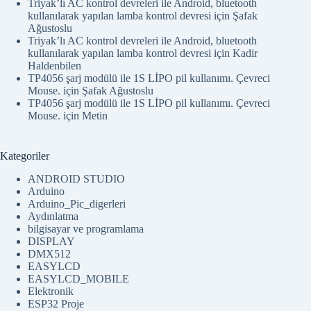
Triyak’lı AC kontrol devreleri ile Android, bluetooth
kullanılarak yapılan lamba kontrol devresi
için
Şafak
Ağustoslu
Triyak’lı AC kontrol devreleri ile Android, bluetooth
kullanılarak yapılan lamba kontrol devresi
için
Kadir
Haldenbilen
TP4056 şarj modülü ile 1S LİPO pil kullanımı. Çevreci
Mouse.
için
Şafak Ağustoslu
TP4056 şarj modülü ile 1S LİPO pil kullanımı. Çevreci
Mouse.
için
Metin
Kategoriler
ANDROID STUDIO
Arduino
Arduino_Pic_digerleri
Aydınlatma
bilgisayar ve programlama
DISPLAY
DMX512
EASYLCD
EASYLCD_MOBILE
Elektronik
ESP32 Proje