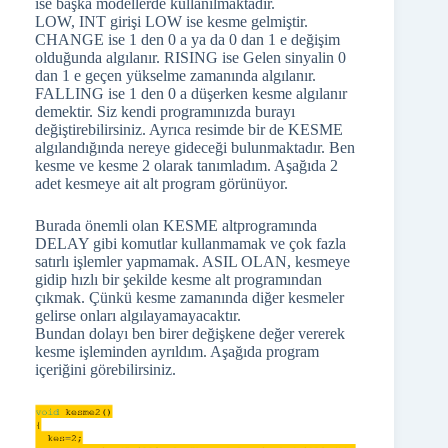
ise başka modellerde kullanılmaktadır.
LOW, INT girişi LOW ise kesme gelmiştir.
CHANGE ise 1 den 0 a ya da 0 dan 1 e değişim
olduğunda algılanır. RISING ise Gelen sinyalin 0
dan 1 e geçen yükselme zamanında algılanır.
FALLING ise 1 den 0 a düşerken kesme algılanır
demektir. Siz kendi programınızda burayı
değiştirebilirsiniz. Ayrıca resimde bir de KESME
algılandığında nereye gideceği bulunmaktadır. Ben
kesme ve kesme 2 olarak tanımladım. Aşağıda 2
adet kesmeye ait alt program görünüyor.
Burada önemli olan KESME altprogramında
DELAY gibi komutlar kullanmamak ve çok fazla
satırlı işlemler yapmamak. ASIL OLAN, kesmeye
gidip hızlı bir şekilde kesme alt programından
çıkmak. Çünkü kesme zamanında diğer kesmeler
gelirse onları algılayamayacaktır.
Bundan dolayı ben birer değişkene değer vererek
kesme işleminden ayrıldım. Aşağıda program
içeriğini görebilirsiniz.