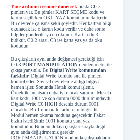
Yine arduino resmine dönersek
orada C0-3
pimleri var. Bu pimler KART SEÇME kodu ve
kartın seçilirken OKU YAZ komutlarını da içerir.
Bu devrede çalışma şekli şöyledir. Her karttan bilgi
okunacak ise o kartın kodu verilir ve daha sonra
bilgiler gönderilir ya da okunur. Kart kodu 3
bitliktir. C0-2 arası. C3 ise karta yaz ya da oku
kodudur.
Bu çıkışların aynı anda değişmesi gerektiği için
C0-3
PORT MANIPULATION
denilen metot ile
çıkışa yansıtılır. Bu
Digital Write komutundan
farklıdır.
Digital Write komutu sıra ile pimleri
kontrol eder. Sayısal devrelerde aldığı bilgiyi
hemen işler. Sonunda Hatalı komut işlenir.
Örnek ile anlatsam daha iyi olacak sanırım. Mesela
kart kodu 1001 ve son durum 0000 durumundaydı.
Digital Write C0 HIGH deseniz durum 0001
olacaktır. Bu 1 numaralı kartın oku bilgisidir.
Modül hemen okuma moduna geçecektir. Fakat
bizim istediğimiz 1001 komutu yani yaz
komutudur. Bundan dolayı çıkışları sırayla değil
aynı anda değiştirmemiz gerekir.
PORT MANIPULATION modunda çalışmaktadır.