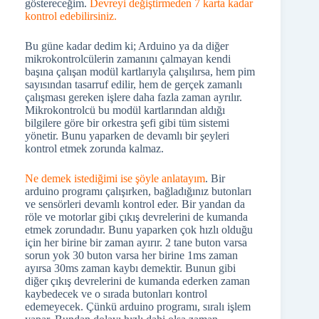
göstereceğim.
Devreyi değiştirmeden 7 karta kadar
kontrol edebilirsiniz.
Bu güne kadar dedim ki; Arduino ya da diğer
mikrokontrolcülerin zamanını çalmayan kendi
başına çalışan modül kartlarıyla çalışılırsa, hem pim
sayısından tasarruf edilir, hem de gerçek zamanlı
çalışması gereken işlere daha fazla zaman ayrılır.
Mikrokontrolcü bu modül kartlarından aldığı
bilgilere göre bir orkestra şefi gibi tüm sistemi
yönetir. Bunu yaparken de devamlı bir şeyleri
kontrol etmek zorunda kalmaz.
Ne demek istediğimi ise şöyle anlatayım
. Bir
arduino programı çalışırken, bağladığınız butonları
ve sensörleri devamlı kontrol eder. Bir yandan da
röle ve motorlar gibi çıkış devrelerini de kumanda
etmek zorundadır. Bunu yaparken çok hızlı olduğu
için her birine bir zaman ayırır. 2 tane buton varsa
sorun yok 30 buton varsa her birine 1ms zaman
ayırsa 30ms zaman kaybı demektir. Bunun gibi
diğer çıkış devrelerini de kumanda ederken zaman
kaybedecek ve o sırada butonları kontrol
edemeyecek. Çünkü arduino programı, sıralı işlem