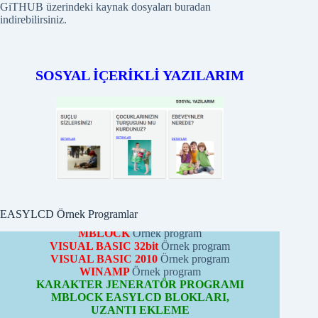
GiTHUB üzerindeki kaynak dosyaları buradan
indirebilirsiniz.
SOSYAL İÇERİKLİ YAZILARIM
EASYLCD MODÜLÜ
ÖRNEK PROGRAMLARI
PICBASIC
Örnek programları
PROTONBASIC
Örnek program
ARDUİNO
Örnek programları
CCS-C
Örnek program
PYTHON
Örnek program
MBLOCK
Örnek program
VISUAL BASIC 32bit
Örnek program
EASYLCD Örnek Programlar
VISUAL BASIC 2010
Örnek program
WINAMP
Örnek program
KARAKTER JENERATÖR PROGRAMI
MBLOCK EASYLCD BLOKLARI,
UZANTI EKLEME