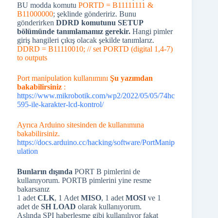
BU modda komutu
PORTD = B11111111 &
B11000000
; şeklinde göndeririz. Bunu
gönderirken
DDRD komutunu SETUP
bölümünde tanımlamamız gerekir.
Hangi pimler
giriş hangileri çıkış olacak şekilde tanımlarız.
DDRD = B11110010; // set PORTD (digital 1,4-7)
to outputs
Port manipulation kullanımını
Şu yazımdan
bakabilirsiniz
:
https://www.mikrobotik.com/wp2/2022/05/05/74hc
595-ile-karakter-lcd-kontrol/
Ayrıca Arduino sitesinden de kullanımına
bakabilirsiniz.
https://docs.arduino.cc/hacking/software/PortManip
ulation
Bunların dışında
PORT B pimlerini de
kullanıyorum. PORTB pimlerini yine resme
bakarsanız
1 adet
CLK
, 1 Adet
MISO
, 1 adet
MOSI
ve 1
adet de
SH LOAD
olarak kullanıyorum.
Aslında SPI haberleşme gibi kullanılıyor fakat