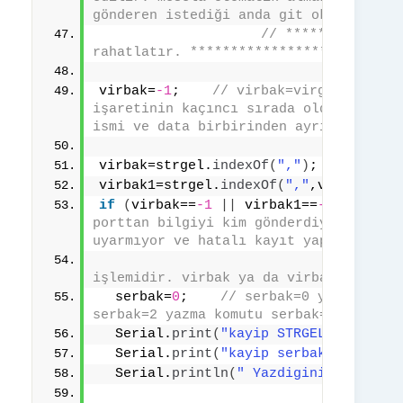
gönderen istediği anda git oku desin. 
// **************
rahatlatır. *******************
virbak=
-1
;    
// virbak=virgül bak dem
işaretinin kaçıncı sırada olduğuna bak
ismi ve data birbirinden ayrılır.
virbak=strgel.
indexOf
(
","
)
;
virbak1=strgel.
indexOf
(
","
,virbak+
1
)
;
if
(
virbak==
-1
||
 virbak1==
-1
){
// 
porttan bilgiyi kim gönderdiyse uyarır
uyarmıyor ve hatalı kayıt yapar. 
// 
işlemidir. virbak ya da virbak1=-1 ise
  serbak=
0
;    
// serbak=0 yapıldığınd
serbak=2 yazma komutu serbak=3 okuma k
  Serial.
print
(
"kayip STRGEL : "
)
;Ser
  Serial.
print
(
"kayip serbak "
)
;Seria
  Serial.
println
(
" Yazdiginiz bilgide