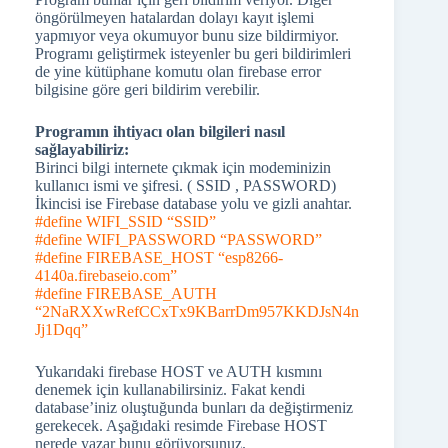
öngörülmeyen hatalardan dolayı kayıt işlemi
yapmıyor veya okumuyor bunu size bildirmiyor.
Programı geliştirmek isteyenler bu geri bildirimleri
de yine kütüphane komutu olan firebase error
bilgisine göre geri bildirim verebilir.
Programın ihtiyacı olan bilgileri nasıl
sağlayabiliriz:
Birinci bilgi internete çıkmak için modeminizin
kullanıcı ismi ve şifresi. ( SSID , PASSWORD)
İkincisi ise Firebase database yolu ve gizli anahtar.
#define WIFI_SSID “SSID”
#define WIFI_PASSWORD “PASSWORD”
#define FIREBASE_HOST “esp8266-
4140a.firebaseio.com”
#define FIREBASE_AUTH
“2NaRXXwRefCCxTx9KBarrDm957KKDJsN4n
Jj1Dqq”
Yukarıdaki firebase HOST ve AUTH kısmını
denemek için kullanabilirsiniz. Fakat kendi
database’iniz oluştuğunda bunları da değiştirmeniz
gerekecek. Aşağıdaki resimde Firebase HOST
nerede yazar bunu görüyorsunuz.