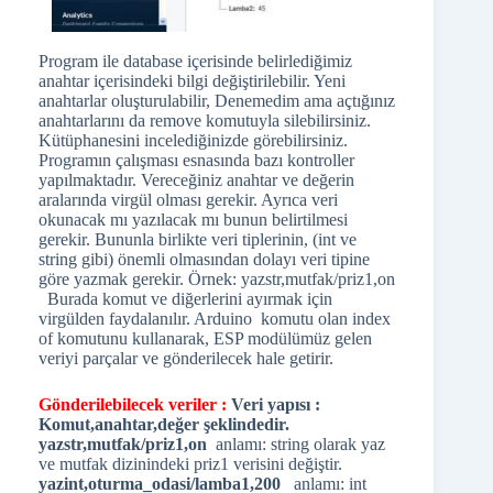
Program ile database içerisinde belirlediğimiz
anahtar içerisindeki bilgi değiştirilebilir. Yeni
anahtarlar oluşturulabilir, Denemedim ama açtığınız
anahtarlarını da remove komutuyla silebilirsiniz.
Kütüphanesini incelediğinizde görebilirsiniz.
Programın çalışması esnasında bazı kontroller
yapılmaktadır. Vereceğiniz anahtar ve değerin
aralarında virgül olması gerekir. Ayrıca veri
okunacak mı yazılacak mı bunun belirtilmesi
gerekir. Bununla birlikte veri tiplerinin, (int ve
string gibi) önemli olmasından dolayı veri tipine
göre yazmak gerekir. Örnek: yazstr,mutfak/priz1,on
Burada komut ve diğerlerini ayırmak için
virgülden faydalanılır. Arduino komutu olan index
of komutunu kullanarak, ESP modülümüz gelen
veriyi parçalar ve gönderilecek hale getirir.
Gönderilebilecek veriler :
Veri yapısı :
Komut,anahtar,değer şeklindedir.
yazstr,mutfak/priz1,on
anlamı: string olarak yaz
ve mutfak dizinindeki priz1 verisini değiştir.
yazint,oturma_odasi/lamba1,200
anlamı: int