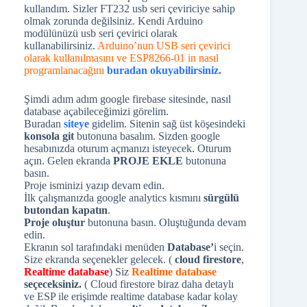
kullandım. Sizler FT232 usb seri çeviriciye sahip
olmak zorunda değilsiniz. Kendi Arduino
modülünüzü usb seri çevirici olarak
kullanabilirsiniz.
Arduino’nun USB seri çevirici
olarak kullanılmasını ve ESP8266-01 in nasıl
programlanacağını
buradan okuyabilirsiniz.
Şimdi adım adım google firebase sitesinde, nasıl
database açabileceğimizi görelim.
Buradan
siteye
gidelim. Sitenin sağ üst köşesindeki
konsola git
butonuna basalım. Sizden google
hesabınızda oturum açmanızı isteyecek. Oturum
açın. Gelen ekranda
PROJE EKLE
butonuna
basın.
Proje isminizi yazıp devam edin.
İlk çalışmanızda google analytics kısmını
sürgülü
butondan kapatın
.
Proje oluştur
butonuna basın. Oluştuğunda devam
edin.
Ekranın sol tarafındaki menüden
Database’
i seçin.
Size ekranda seçenekler gelecek. (
cloud firestore
,
Realtime database
) Siz
Realtime database
seçeceksiniz.
( Cloud firestore biraz daha detaylı
ve ESP ile erişimde realtime database kadar kolay