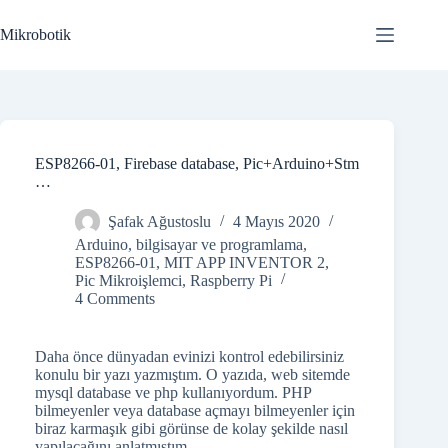
Skip
to
Mikrobotik
content
ESP8266-01, Firebase database, Pic+Arduino+Stm
…
Şafak Ağustoslu
4 Mayıs 2020
Arduino
,
bilgisayar ve programlama
,
ESP8266-01
,
MIT APP INVENTOR 2
,
Pic Mikroişlemci
,
Raspberry Pi
4 Comments
Daha önce dünyadan evinizi kontrol edebilirsiniz
konulu bir yazı yazmıştım. O yazıda, web sitemde
mysql database ve php kullanıyordum. PHP
bilmeyenler veya database açmayı bilmeyenler için
biraz karmaşık gibi görünse de kolay şekilde nasıl
yapılacağını anlatmıştım.