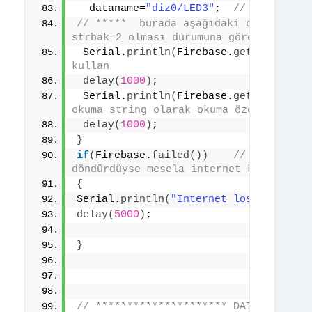
  dataname=
"diz0/LED3"
;  
// bu siline
// *****  burada aşağıdaki okuma ve ya
strbak=2 olması durumuna göre if cümle
 Serial.
println
(
Firebase.
getInt
(
datan
kullan 
delay
(
1000
)
;
 Serial.
println
(
Firebase.
getString
(
"l
okuma string olarak okuma özelliğini g
delay
(
1000
)
;
}
if
(
Firebase.
failed
())
//   firebas
döndürdüyse mesela internet kesildiyse
{
Serial.
println
(
"Internet lost"
)
;
delay
(
5000
)
;
}
// ********************* DATA YAZDIRMA