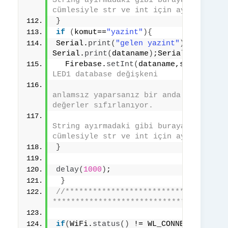
String ayırmadaki gibi buraya int ve s
cümlesiyle str ve int için ayrılmalı. 
}
if
(
komut==
"yazint"
){
Serial.
print
(
"gelen yazint"
)
; 
Serial.
print
(
dataname
)
;Serial.
println
(
  Firebase.
setInt
(
dataname,saydatdeg
)
LED1 database değişkeni
// ****  
anlamsız yaparsanız bir anda database 
değerler sıfırlanıyor.
// saydat
String ayırmadaki gibi buraya int ve s
cümlesiyle str ve int için ayrılmalı. 
}
delay
(
1000
)
;
}
//******************************* DATA
**************************************
if
(
WiFi.
status
()
 != WL_CONNECTED
)
/