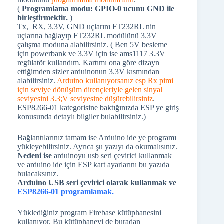
(
Programlama modu: GPIO-0 ucunu GND ile
birleştirmektir.
)
Tx, RX, 3.3V, GND uçlarını FT232RL nin
uçlarına bağlayıp FT232RL modülünü 3.3V
çalışma moduna alabilirsiniz. ( Ben 5V besleme
için powerbank ve 3.3V için ise ams1117 3.3V
regülatör kullandım. Kartımı ona göre dizayn
ettiğimden sizler arduinonun 3.3V kısmından
alabilirsiniz.
Arduino kullanıyorsanız esp Rx pimi
için seviye dönüşüm dirençleriyle gelen sinyal
seviyesini 3.3;V seviyesine düşürebilirsiniz
.
ESP8266-01 kategorisine baktığınızda ESP ye giriş
konusunda detaylı bilgiler bulabilirsiniz.)
Bağlantılarınız tamam ise Arduino ide ye programı
yükleyebilirsiniz. Ayrıca şu yazıyı da okumalısınız.
Nedeni ise
arduinoyu usb seri çevirici kullanmak
ve arduino ide için ESP kart ayarlarını bu yazıda
bulacaksınız.
Arduino USB seri çevirici olarak kullanmak ve
ESP8266-01 programlamak.
Yüklediğiniz program Firebase kütüphanesini
kullanıyor. Bu kütüphaneyi de buradan