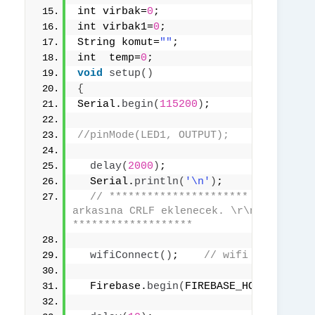
int virbak=
0
;
int virbak1=
0
;
String komut=
""
;
int  temp=
0
;
void
setup
()
{
Serial.
begin
(
115200
)
;
//pinMode(LED1, OUTPUT);
delay
(
2000
)
;
  Serial.
println
(
'\n'
)
;
// **********************  seri port
arkasına CRLF eklenecek. \r\n gibi. ESP
*******************
wifiConnect
()
;    
// wifi bağlantı 
  Firebase.
begin
(
FIREBASE_HOST, FIREB