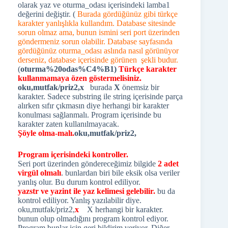
olarak yaz ve oturma_odası içerisindeki lamba1
değerini değiştir. (
Burada gördüğünüz gibi türkçe
karakter yanlışlıkla kullandım. Database sitesinde
sorun olmaz ama, bunun ismini seri port üzerinden
göndermeniz sorun olabilir. Database sayfasında
gördüğünüz oturma_odası aslında nasıl görünüyor
derseniz, database içerisinde görünen şekli budur.
(
oturma%20odas%C4%B1)
Türkçe karakter
kullanmamaya özen göstermelisiniz.
oku,mutfak/priz2,x
burada
X
önemsiz bir
karakter. Sadece substring ile string içerisinde parça
alırken sıfır çıkmasın diye herhangi bir karakter
konulması sağlanmalı. Program içerisinde bu
karakter zaten kullanılmayacak.
Şöyle olma-malı.
oku,mutfak/priz2,
Program içerisindeki kontroller.
Seri port üzerinden göndereceğimiz bilgide
2 adet
virgül olmalı
. bunlardan biri bile eksik olsa veriler
yanlış olur. Bu durum kontrol ediliyor.
yazstr ve yazint ile yaz kelimesi gelebilir.
bu da
kontrol ediliyor. Yanlış yazılabilir diye.
oku,mutfak/priz2,
x
X herhangi bir karakter.
bunun olup olmadığını program kontrol ediyor.
Program bunlar için geri bildirim veriyor. Diğer