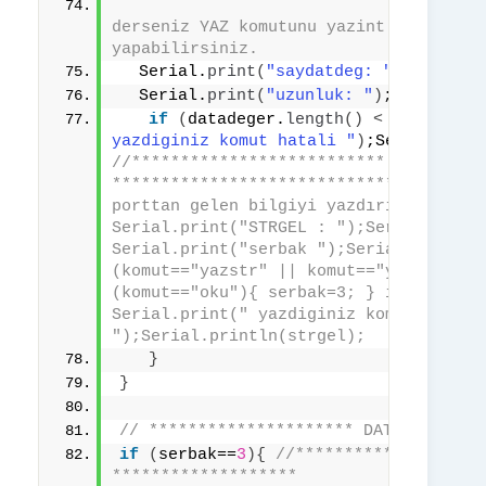
// 
derseniz YAZ komutunu yazint ve yazstr 
yapabilirsiniz. 
  Serial.
print
(
"saydatdeg: "
)
;Serial.
  Serial.
print
(
"uzunluk: "
)
;Serial.
pr
if
(
datadeger.
length
()
<
1
)
{
 serb
yazdiginiz komut hatali "
)
;Serial.
prin
//************************** KOMUT AYRI
************************************* 
porttan gelen bilgiyi yazdırır istenirs
Serial.print("STRGEL : ");Serial.printl
Serial.print("serbak ");Serial.println(
(komut=="yazstr" || komut=="yazint" ) {
(komut=="oku"){ serbak=3; } if (serbak=
Serial.print(" yazdiginiz komut hatali:=
");Serial.println(strgel);
}
}
// ********************* DATA OKUMA *
if
(
serbak==
3
){
//*********** okuma mo
*******************