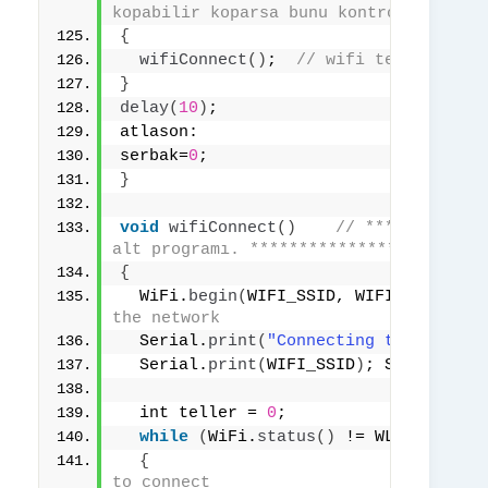
kopabilir koparsa bunu kontrol eder ve
{
wifiConnect
()
;  
// wifi tekrar bağl
}
delay
(
10
)
;
atlason:
serbak=
0
;
}
void
wifiConnect
()
// ************
alt programı. ************************
{
  WiFi.
begin
(
WIFI_SSID, WIFI_PASSWORD
the network
  Serial.
print
(
"Connecting to "
)
;
  Serial.
print
(
WIFI_SSID
)
; Serial.
pri
  int teller = 
0
;
while
(
WiFi.
status
()
 != WL_CONNECTE
{
to connect