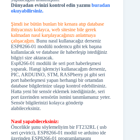
Dünyadan evinizi kontrol edin yazımı
buradan
okuyabilirsiniz.
Şimdi ise bütün bunları bir kenara atıp database
ihtiyacınızı kolayca, web sitesine bile gerek
kalmadan nasıl karşılayacağınızı anlatmaya
çalışacağım.
Bunu nasıl kullanacağız derseniz
ESP8266-01 modülü nodemcu gibi tek başına
kullanılacak ve database ile haberleşip istediğiniz
bilgiyi size aktaracak.
Esp8266-01 modülü ile seri port haberleşmesi
yaparak. Hangi işlemciyi kullanacağım derseniz,
PIC, ARDUINO, STM, RASPberry pi gibi seri
port haberleşmesi yapan herhangi bir ortamdan
database bilgilerinize ulaşıp kontrol edebilirsiniz.
Hatta yeni bir sensör eklemek istediğinizde, seri
port üzerinden sensörün ismini tanımlamanız yeter.
Sensör bilgilerinizi kolayca gönderip
alabileceksiniz.
Nasıl yapabileceksiniz:
Öncelikle şunu söylemeliyim bir FT232RL ( usb
seri çevirici), ESP8266-01 modül ve arduino ide
üzerinden ESP8266-01 programlamasını