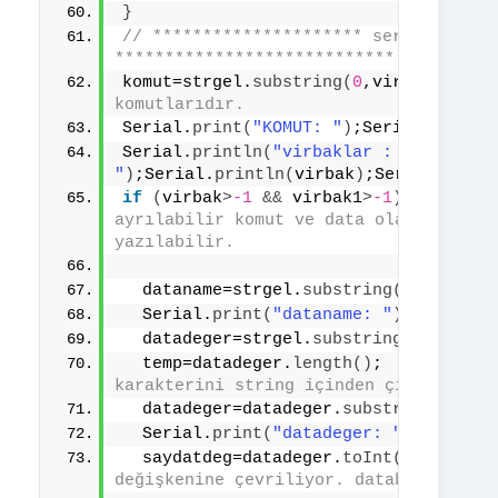
}
// ********************* seri porttan 
****************************
komut=strgel.
substring
(
0
,virbak
)
;  
//
komutlarıdır.
Serial.
print
(
"KOMUT: "
)
;Serial.
printl
Serial.
println
(
"virbaklar : 
"
)
;Serial.
println
(
virbak
)
;Serial.
print
if
(
virbak
>
-1
&&
 virbak1
>
-1
){
// bi
ayrılabilir komut ve data olarak. YAZS
yazılabilir.
  dataname=strgel.
substring
(
virbak+
1
,
  Serial.
print
(
"dataname: "
)
;Serial.
p
  datadeger=strgel.
substring
(
virbak1+
  temp=datadeger.
length
()
;  
// burada
karakterini string içinden çıkarıyoruz
  datadeger=datadeger.
substring
(
0
,tem
  Serial.
print
(
"datadeger: "
)
;Serial.
  saydatdeg=datadeger.
toInt
()
;    
// 
değişkenine çevriliyor. database de in