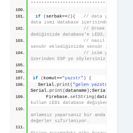
****************************
if
(
serbak==
2
){
// data yı değişti
data ismi database içerisinde yoksa da
// örnek : LED1,15 
// nasıl bir şeyde
sensör eklediğinizde sensör için fireb
// isim yeri açman
üzerinden ESP ye söylersiniz o sizin i
if
(
komut==
"yazstr"
)
{
  Serial.
print
(
"gelen yazstr"
)
; 
Serial.
print
(
dataname
)
;Serial.
println
(
     Firebase.
setString
(
dataname,data
kullan LED1 database değişkeni
// ****  
anlamsız yaparsanız bir anda database 
değerler sıfırlanıyor.
// saydat