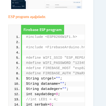
ESP programı aşağıdadır.
Firebase ESP program
#include <ESP8266WiFi.h>
#include <FirebaseArduino.h>
#define WIFI_SSID "ESP_REPEATER"
#define WIFI_PASSWORD "12345678"
#define FIREBASE_HOST "esp8266-4140a.
#define FIREBASE_AUTH "2NaRXXwRefCCxT
String strgel=
""
;
String dataname=
""
;
String datadeger=
""
;
int saydatdeg=
0
;
//int LED1 = 4;
int serbak=
0
;