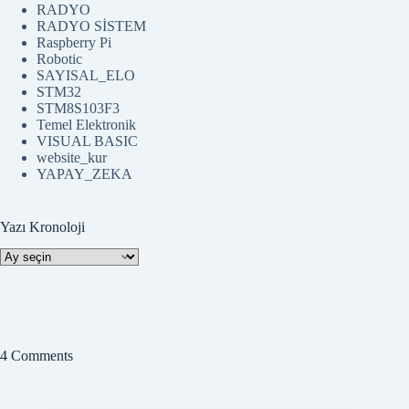
PYTHON
RADYO
RADYO SİSTEM
Raspberry Pi
Robotic
SAYISAL_ELO
STM32
STM8S103F3
Temel Elektronik
VISUAL BASIC
website_kur
YAPAY_ZEKA
Yazı Kronoloji
Yazı
Kronoloji
4 Comments