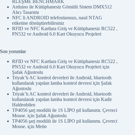
ARDUINO_PARALEL_VERİ_YOLU_SERİ_HABE
RLEŞME BENCHMARK
Arduino ile Kütüphanesiz Gömülü Sistem DMX512
Alıcı Tasarımı
NFC li ANDROID telefonlarınızı, nasıl NTAG
etiketine dönüştürebilirsiniz
RFID ve NFC Kartlara Giriş ve Kütüphanesiz RC522 ,
PN532 ve Android 6.0 Kart Okuyucu Projeleri
Son yorumlar
RFID ve NFC Kartlara Giriş ve Kütüphanesiz RC522 ,
PN532 ve Android 6.0 Kart Okuyucu Projeleri
için
Şafak Ağustoslu
Triyak’lı AC kontrol devreleri ile Android, bluetooth
kullanılarak yapılan lamba kontrol devresi
için
Şafak
Ağustoslu
Triyak’lı AC kontrol devreleri ile Android, bluetooth
kullanılarak yapılan lamba kontrol devresi
için
Kadir
Haldenbilen
TP4056 şarj modülü ile 1S LİPO pil kullanımı. Çevreci
Mouse.
için
Şafak Ağustoslu
TP4056 şarj modülü ile 1S LİPO pil kullanımı. Çevreci
Mouse.
için
Metin