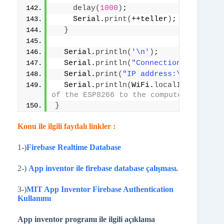
delay
(
1000
)
;
    Serial.
print
(
++teller
)
; Serial.
pr
}
  Serial.
println
(
'\n'
)
;
  Serial.
println
(
"Connection establis
  Serial.
print
(
"IP address:\t"
)
;
  Serial.
println
(
WiFi.
localIP
())
;    
of the ESP8266 to the computer
}
Konu ile ilgili faydalı linkler :
1-)
Firebase Realtime Database
2-)
App inventor ile firebase database çalışması.
3-)
MIT App Inventor Firebase Authentication
Kullanımı
App inventor programı ile ilgili açıklama