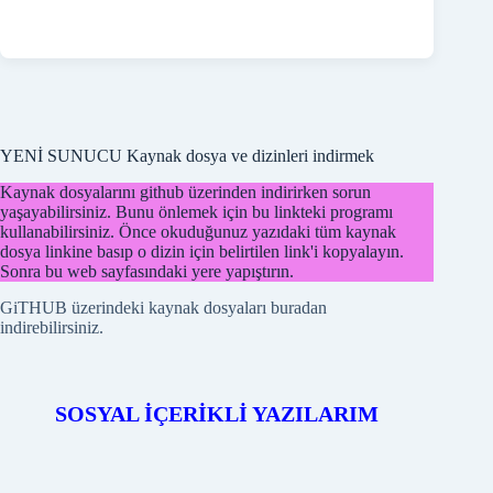
YENİ SUNUCU Kaynak dosya ve dizinleri indirmek
Kaynak dosyalarını github üzerinden indirirken sorun
yaşayabilirsiniz. Bunu önlemek için bu linkteki programı
kullanabilirsiniz. Önce okuduğunuz yazıdaki tüm kaynak
dosya linkine basıp o dizin için belirtilen link'i kopyalayın.
Sonra bu web sayfasındaki yere yapıştırın.
GiTHUB üzerindeki kaynak dosyaları buradan
indirebilirsiniz.
EASYLCD MODÜLÜ
SOSYAL İÇERİKLİ YAZILARIM
ÖRNEK PROGRAMLARI
PICBASIC
Örnek programları
PROTONBASIC
Örnek program
ARDUİNO
Örnek programları