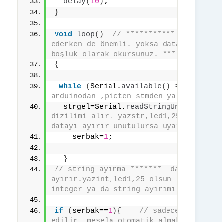
delay
(
10
)
;
}
void
loop
()
// ***********  INT ve ST
ederken de önemli. yoksa database yanl
boşluk olarak okursunuz. ***
{
while
(
Serial.
available
()
>
0
)
{
/
arduinodan ,picten stmden ya da PC den
  strgel=Serial.
readStringUntil
(
'\n'
)
dizilimi alır. yazstr,led1,25 gibi. ",
datayı ayırır unutulursa uyarır.  
    serbak=
1
;  
}
// string ayırma *******  data ismi ve
ayırır.yazint,led1,25 olsun  led1=data
integer ya da string ayırımı vardır. d
if
(
serbak==
1
){
// sadece seri por
edilir. mesela otomatik almak için git