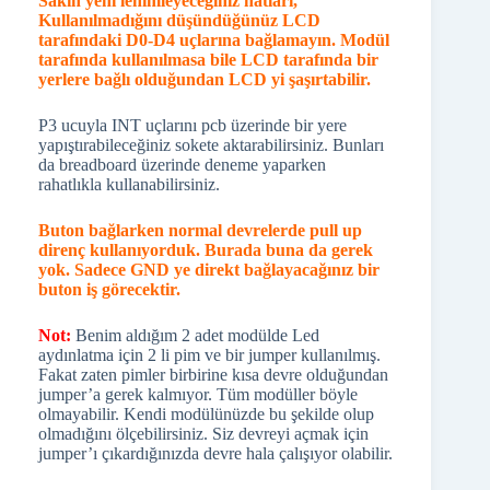
Buton bağlarken normal devrelerde pull up
direnç kullanıyorduk. Burada buna da gerek
yok. Sadece GND ye direkt bağlayacağınız bir
buton iş görecektir.
Not:
Benim aldığım 2 adet modülde Led
aydınlatma için 2 li pim ve bir jumper kullanılmış.
Fakat zaten pimler birbirine kısa devre olduğundan
jumper’a gerek kalmıyor. Tüm modüller böyle
olmayabilir. Kendi modülünüzde bu şekilde olup
olmadığını ölçebilirsiniz. Siz devreyi açmak için
jumper’ı çıkardığınızda devre hala çalışıyor olabilir.
Bir başka aklınızda bulunsun diyeceğim not ise
röle bağlantısı nasıl yapılacağı. Bunun için yine
LCD aydınlatma ledinin bulunduğu transistör
devresini göz önünde bulundurun. Buradaki K ucu
ledin yanmasını sağlıyorsa K ucuna bağlanacak
Röle de çalışabilecektir. Ya da Bu uca
optokuplörün Ledini bağlarsanız izolasyonlu bir
röle kontrol devresi de elde edebileceksiniz.
Bununla bir entegreyi High olarak tetikleyebilir
miyim dediğinizde elbette bu bağlantıyla HIGH
olarak tetikleyebilirsiniz. Bunun için K ucuna pull