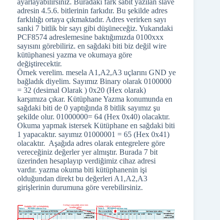
ayarlayabilirsiniz. Buradaki fark sabit yazılan slave
adresin 4.5.6. bitlerinin farkıdır. Bu şekilde adres
farklılığı ortaya çıkmaktadır. Adres verirken sayı
sanki 7 bitlik bir sayı gibi düşüneceğiz. Yukarıdaki
PCF8574 adreslemesine baktığımızda 0100xxx
sayısını görebiliriz. en sağdaki biti biz değil wire
kütüphanesi yazma ve okumaya göre
değiştirecektir.
Örnek verelim. mesela A1,A2,A3 uçlarını GND ye
bağladık diyelim. Sayımız Binary olarak 0100000
= 32 (desimal Olarak ) 0x20 (Hex olarak)
karşımıza çıkar. Kütüphane Yazma konumunda en
sağdaki biti de 0 yaptığında 8 bitlik sayımız şu
şekilde olur. 01000000= 64 (Hex 0x40) olacaktır.
Okuma yapmak istersek Kütüphane en sağdaki biti
1 yapacaktır. sayımız 01000001 = 65 (Hex 0x41)
olacaktır. Aşağıda adres olarak entegrelere göre
vereceğiniz değerler yer almıştır. Burada 7 bit
üzerinden hesaplayıp verdiğimiz cihaz adresi
vardır. yazma okuma biti kütüphanenin işi
olduğundan direkt bu değerleri A1,A2,A3
girişlerinin durumuna göre verebilirsiniz.