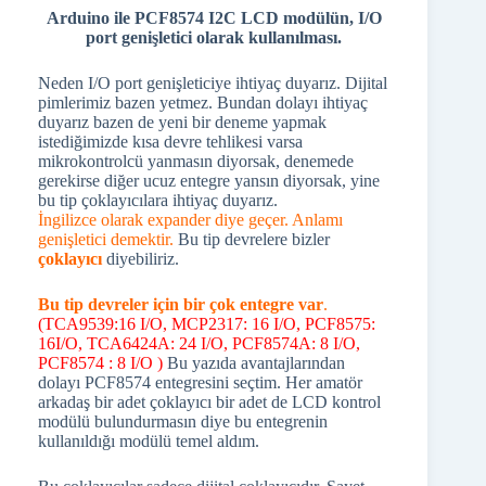
Arduino ile PCF8574 I2C LCD modülün, I/O
port genişletici olarak kullanılması.
Neden I/O port genişleticiye ihtiyaç duyarız. Dijital
pimlerimiz bazen yetmez. Bundan dolayı ihtiyaç
duyarız bazen de yeni bir deneme yapmak
istediğimizde kısa devre tehlikesi varsa
mikrokontrolcü yanmasın diyorsak, denemede
gerekirse diğer ucuz entegre yansın diyorsak, yine
bu tip çoklayıcılara ihtiyaç duyarız.
İngilizce olarak expander diye geçer. Anlamı
genişletici demektir.
Bu tip devrelere bizler
çoklayıcı
diyebiliriz.
Bu tip devreler için bir çok entegre var
.
(TCA9539:16 I/O, MCP2317: 16 I/O, PCF8575:
16I/O, TCA6424A: 24 I/O, PCF8574A: 8 I/O,
PCF8574 : 8 I/O )
Bu yazıda avantajlarından
dolayı PCF8574 entegresini seçtim. Her amatör
arkadaş bir adet çoklayıcı bir adet de LCD kontrol
modülü bulundurmasın diye bu entegrenin
kullanıldığı modülü temel aldım.