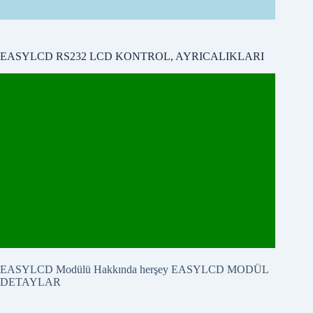
EASYLCD Modülü Hakkında herşey
EASYLCD MODÜL
DETAYLAR
Son Yazılar
ARDUINO_PARALEL_VERİYOLU 4 ALICILI
ORTAK ÇALIŞMA
ARDUINO_PARALEL_VERİ_YOLU_SERİ_HABE
RLEŞME BENCHMARK
Arduino ile Kütüphanesiz Gömülü Sistem DMX512
Alıcı Tasarımı
NFC li ANDROID telefonlarınızı, nasıl NTAG
etiketine dönüştürebilirsiniz
RFID ve NFC Kartlara Giriş ve Kütüphanesiz RC522 ,
PN532 ve Android 6.0 Kart Okuyucu Projeleri
Son yorumlar
RFID ve NFC Kartlara Giriş ve Kütüphanesiz RC522 ,