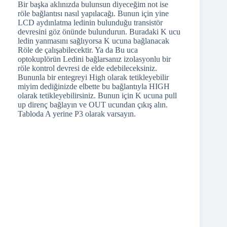
up direnç bağlayın ve OUT ucundan çıkış alın.
Tabloda A yerine P3 olarak varsayın.
Ben bu modüle göre anlatmaya çalıştım. Piyasadan
başka tip görünse bile PCF8574 ya da PCF8574A,
I2C expander modül aldıysanız kütüphane
kullanmanıza gerek yok. Rahatlıkla bu bilgilerle
onu da kullanabilirsiniz.