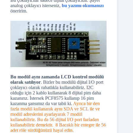
Bu çoklayıcılar sadece dijital çoklayıcıdır. Şayet
analog çoklayıcı isterseniz,
bu yazımı okumanızı
öneririm.
Bu modül aynı
zamanda LCD kontrol modülü
olarak satılıyor
. Bizler bu modülü dijital I/O port
çoklayıcı olarak rahatlıkla kullanabiliriz. I2C
olduğu için 2 kablo kullanarak 8 dijital pim daha
kazanırız. İstersek PCF8575 kullanıp 16 pim
kazanma şansımız da var tabii ki.
Ayrıca bir den
fazla modül kullanarak aynı SDA ve SCL ile ve
modül adreslerini ayarlayarak 7 modül
kullanabiliriz. Bu da 56 dijital I/O port fazladan
kullanabiliriz demektir. 8 Bacaklı bir entegre ile 56
adet röle sürdüğünüzü hayal edin.