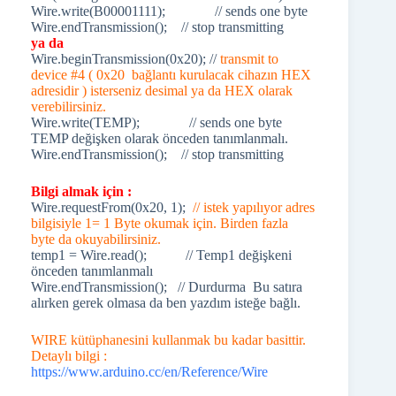
Wire.write(B00001111); // sends one byte
Wire.endTransmission(); // stop transmitting
ya da
Wire.beginTransmission(0x20); //
transmit to
device #4 ( 0x20 bağlantı kurulacak cihazın HEX
adresidir ) isterseniz desimal ya da HEX olarak
verebilirsiniz.
Wire.write(TEMP); // sends one byte
TEMP değişken olarak önceden tanımlanmalı.
Wire.endTransmission(); // stop transmitting
Bilgi almak için :
Wire.requestFrom(0x20, 1);
// istek yapılıyor adres
bilgisiyle 1= 1 Byte okumak için. Birden fazla
byte da okuyabilirsiniz.
temp1 = Wire.read(); // Temp1 değişkeni
önceden tanımlanmalı
Wire.endTransmission(); // Durdurma Bu satıra
alırken gerek olmasa da ben yazdım isteğe bağlı.
WIRE kütüphanesini kullanmak bu kadar basittir.
Detaylı bilgi :
https://www.arduino.cc/en/Reference/Wire