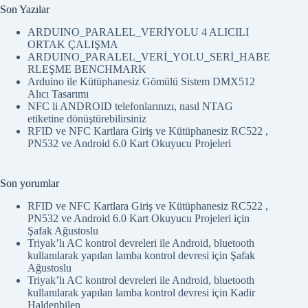
PN532 ve Android 6.0 Kart Okuyucu Projeleri
için
Şafak Ağustoslu
Triyak’lı AC kontrol devreleri ile Android, bluetooth
kullanılarak yapılan lamba kontrol devresi
için
Şafak
Ağustoslu
Triyak’lı AC kontrol devreleri ile Android, bluetooth
kullanılarak yapılan lamba kontrol devresi
için
Kadir
Haldenbilen
TP4056 şarj modülü ile 1S LİPO pil kullanımı. Çevreci
Mouse.
için
Şafak Ağustoslu
TP4056 şarj modülü ile 1S LİPO pil kullanımı. Çevreci
Mouse.
için
Metin
Kategoriler
ANDROID STUDIO
Arduino
Arduino_Pic_digerleri
Aydınlatma
bilgisayar ve programlama
DISPLAY
DMX512
EASYLCD
EASYLCD_MOBILE