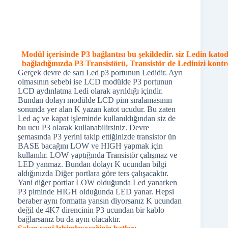
sonunda yer alan K yazan katot ucudur. Bu zaten
Led aç ve kapat işleminde kullanıldığından siz de
bu ucu P3 olarak kullanabilirsiniz. Devre
şemasında P3 yerini takip ettiğinizde transistor ün
BASE bacağını LOW ve HIGH yapmak için
kullanılır. LOW yaptığında Transistör çalışmaz ve
LED yanmaz. Bundan dolayı K ucundan bilgi
aldığınızda Diğer portlara göre ters çalışacaktır.
Yani diğer portlar LOW olduğunda Led yanarken
P3 piminde HIGH olduğunda LED yanar. Hepsi
beraber aynı formatta yansın diyorsanız K ucundan
değil de 4K7 direncinin P3 ucundan bir kablo
bağlarsanız bu da aynı olacaktır.
Sakın yeni lehimleyeceğiniz hatları,
Kullanılmadığını düşündüğünüz LCD
tarafındaki D0-D4 uçlarına bağlamayın. Modül
tarafında kullanılmasa bile LCD tarafında bir
yerlere bağlı olduğundan LCD yi şaşırtabilir.
P3 ucuyla INT uçlarını pcb üzerinde bir yere
yapıştırabileceğiniz sokete aktarabilirsiniz. Bunları
da breadboard üzerinde deneme yaparken
rahatlıkla kullanabilirsiniz.