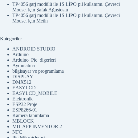
Elektronik
ESP32 Proje
ESP8266-01
Kamera tanımlama
MBLOCK
MIT APP INVENTOR 2
NFC
Pic Mikroişlemci
PIC ve Diğerleri
Processing ve Arduino
Proteus
PÜF Noktaları
PYTHON
RADYO
RADYO SİSTEM
Raspberry Pi
Robotic
SAYISAL_ELO
STM32
STM8S103F3
Temel Elektronik
VISUAL BASIC
website_kur
YAPAY_ZEKA