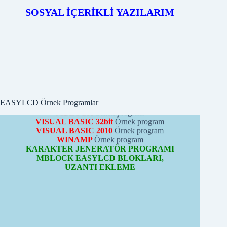
EASYLCD RS232 LCD KONTROL, AYRICALIKLARI