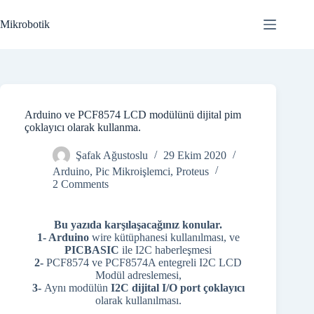
Skip
to
Mikrobotik
content
Arduino ve PCF8574 LCD modülünü dijital pim
çoklayıcı olarak kullanma.
Şafak Ağustoslu
29 Ekim 2020
Arduino
,
Pic Mikroişlemci
,
Proteus
2 Comments
Bu yazıda karşılaşacağınız konular.
1- Arduino
wire kütüphanesi kullanılması, ve
PICBASIC
ile I2C haberleşmesi
2-
PCF8574 ve PCF8574A entegreli I2C LCD
Modül adreslemesi,
3-
Aynı modülün
I2C dijital I/O port çoklayıcı
olarak kullanılması.