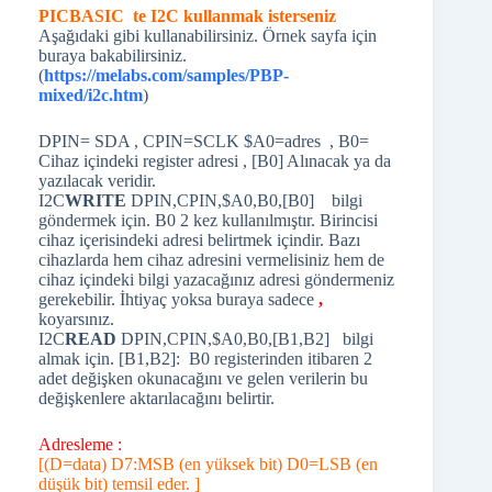
PICBASIC te I2C kullanmak isterseniz
Aşağıdaki gibi kullanabilirsiniz. Örnek sayfa için
buraya bakabilirsiniz.
(
https://melabs.com/samples/PBP-
mixed/i2c.htm
)
DPIN= SDA , CPIN=SCLK $A0=adres , B0=
Cihaz içindeki register adresi , [B0] Alınacak ya da
yazılacak veridir.
I2C
WRITE
DPIN,CPIN,$A0,B0,[B0] bilgi
göndermek için. B0 2 kez kullanılmıştır. Birincisi
cihaz içerisindeki adresi belirtmek içindir. Bazı
cihazlarda hem cihaz adresini vermelisiniz hem de
cihaz içindeki bilgi yazacağınız adresi göndermeniz
gerekebilir. İhtiyaç yoksa buraya sadece
,
koyarsınız.
I2C
READ
DPIN,CPIN,$A0,B0,[B1,B2] bilgi
almak için. [B1,B2]: B0 registerinden itibaren 2
adet değişken okunacağını ve gelen verilerin bu
değişkenlere aktarılacağını belirtir.
Adresleme :
[(D=data) D7:MSB (en yüksek bit) D0=LSB (en
düşük bit) temsil eder. ]