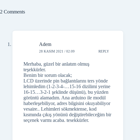
görüntü alamadım. Ana arduino ile modül
haberleşebiliyor, adres bilgisini okuyabiliyor
vesaire.. Lehimleri sökmektense, kod
kısmında çıkış yönünü değiştirebileceğim bir
seçenek varmı acaba. tesekkürler.
Şafak Ağustoslu
28 KASIM 2021 / 11:26
REPLY
Sadece data olsaydı kütüphane kullanmadan
LCD programınızı kendiniz yazabilirdiniz
ama arka ışık ve beslemeler ters olduğundan
bu şekilde kullanılamaz. mecburen
sökülecek.