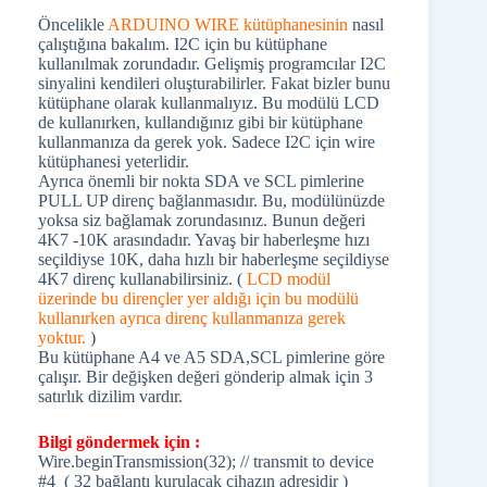
Öncelikle
ARDUINO WIRE kütüphanesinin
nasıl
çalıştığına bakalım. I2C için bu kütüphane
kullanılmak zorundadır. Gelişmiş programcılar I2C
sinyalini kendileri oluşturabilirler. Fakat bizler bunu
kütüphane olarak kullanmalıyız. Bu modülü LCD
de kullanırken, kullandığınız gibi bir kütüphane
kullanmanıza da gerek yok. Sadece I2C için wire
kütüphanesi yeterlidir.
Ayrıca önemli bir nokta SDA ve SCL pimlerine
PULL UP direnç bağlanmasıdır. Bu, modülünüzde
yoksa siz bağlamak zorundasınız. Bunun değeri
4K7 -10K arasındadır. Yavaş bir haberleşme hızı
seçildiyse 10K, daha hızlı bir haberleşme seçildiyse
4K7 direnç kullanabilirsiniz. (
LCD modül
üzerinde bu dirençler yer aldığı için bu modülü
kullanırken ayrıca direnç kullanmanıza gerek
yoktur.
)
Bu kütüphane A4 ve A5 SDA,SCL pimlerine göre
çalışır. Bir değişken değeri gönderip almak için 3
satırlık dizilim vardır.
Bilgi göndermek için :
Wire.beginTransmission(32); // transmit to device
#4 ( 32 bağlantı kurulacak cihazın adresidir )