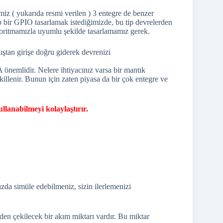
iz ( yukarıda resmi verilen ) 3 entegre de benzer
ip bir GPIO tasarlamak istediğimizde, bu tip devrelerden
lgoritmamızla uyumlu şekilde tasarlamamız gerek.
ıştan girişe doğru giderek devrenizi
nemlidir. Nelere ihtiyacınız varsa bir mantık
illenir. Bunun için zaten piyasa da bir çok entegre ve
llanabilmeyi kolaylaştırır.
ızda simüle edebilmeniz, sizin ilerlemenizi
en çekilecek bir akım miktarı vardır. Bu miktar