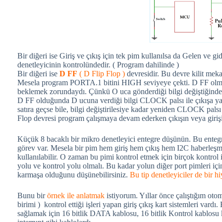
Bir diğeri ise Giriş ve çıkış için tek pim kullanılsa da Gelen ve gid
denetleyicinin kontrolündedir. ( Program dahilinde )
Bir diğeri ise
D FF
( D Flip Flop )
devresidir. Bu devre kilit meka
Mesela program PORTA.1 bitini HIGH seviyeye çekti. D FF olma
beklemek zorundaydı. Çünkü O uca gönderdiği bilgi değiştiğinde ç
D FF olduğunda D ucuna verdiği bilgi CLOCK palsı ile çıkışa yansı
satıra geçse bile, bilgi değiştirilesiye kadar yeniden CLOCK palsı 
Flop devresi program çalışmaya devam ederken çıkışın veya girişi
Küçük 8 bacaklı bir mikro denetleyici entegre düşünün. Bu ente
görev var. Mesela bir pim hem giriş hem çıkış hem I2C haberle
kullanılabilir. O zaman bu pimi kontrol etmek için birçok kontrol
yolu ve kontrol yolu olmalı. Bu kadar yolun diğer port pimleri iç
karmaşa olduğunu düşünebilirsiniz.
Bu tip denetleyiciler de bir hi
Bunu bir
örnek ile anlatmak
istiyorum. Yıllar önce çalıştığım ot
birimi ) kontrol ettiği işleri yapan giriş çıkış kart sistemleri vard
sağlamak için 16 bitlik DATA kablosu, 16 bitlik Kontrol kablosu k