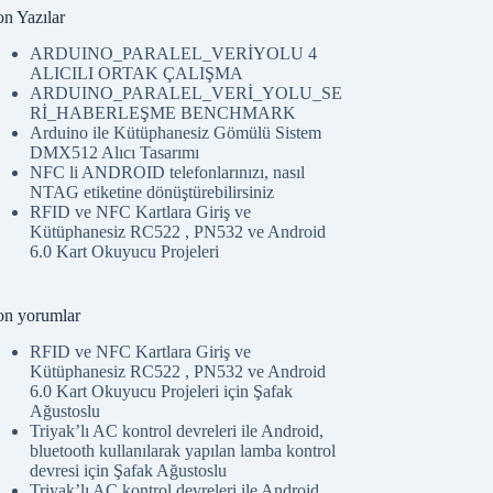
on Yazılar
ARDUINO_PARALEL_VERİYOLU 4
ALICILI ORTAK ÇALIŞMA
ARDUINO_PARALEL_VERİ_YOLU_SE
Rİ_HABERLEŞME BENCHMARK
Arduino ile Kütüphanesiz Gömülü Sistem
DMX512 Alıcı Tasarımı
NFC li ANDROID telefonlarınızı, nasıl
NTAG etiketine dönüştürebilirsiniz
RFID ve NFC Kartlara Giriş ve
Kütüphanesiz RC522 , PN532 ve Android
6.0 Kart Okuyucu Projeleri
on yorumlar
RFID ve NFC Kartlara Giriş ve
Kütüphanesiz RC522 , PN532 ve Android
6.0 Kart Okuyucu Projeleri
için
Şafak
Ağustoslu
Triyak’lı AC kontrol devreleri ile Android,
bluetooth kullanılarak yapılan lamba kontrol
devresi
için
Şafak Ağustoslu
Triyak’lı AC kontrol devreleri ile Android,