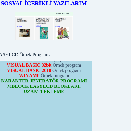
EASYLCD MODÜLÜ
SOSYAL İÇERİKLİ YAZILARIM
ÖRNEK PROGRAMLARI
PICBASIC
Örnek programları
PROTONBASIC
Örnek program
ARDUİNO
Örnek programları
CCS-C
Örnek program
PYTHON
Örnek program
MBLOCK
Örnek program
VISUAL BASIC 32bit
Örnek program
VISUAL BASIC 2010
Örnek program
ASYLCD Örnek Programlar
WINAMP
Örnek program
KARAKTER JENERATÖR PROGRAMI
MBLOCK EASYLCD BLOKLARI,
UZANTI EKLEME