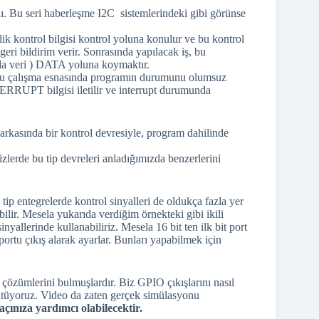
Kr
rdı. Bu seri haberleşme I2C sistemlerindeki gibi görünse
ik kontrol bilgisi kontrol yoluna konulur ve bu kontrol
 geri bildirim verir. Sonrasında yapılacak iş, bu
a da veri ) DATA yoluna koymaktır.
r. Bu çalışma esnasında programın durumunu olumsuz
TERRUPT bilgisi iletilir ve interrupt durumunda
arkasında bir kontrol devresiyle, program dahilinde
zlerde bu tip devreleri anladığımızda benzerlerini
tip entegrelerde kontrol sinyalleri de oldukça fazla yer
ilir. Mesela yukarıda verdiğim örnekteki gibi ikili
inyallerinde kullanabiliriz. Mesela 16 bit ten ilk bit port
portu çıkış alarak ayarlar. Bunları yapabilmek için
i çözümlerini bulmuşlardır. Biz GPIO çıkışlarını nasıl
ürütüyoruz. Video da zaten gerçek simülasyonu
açınıza yardımcı olabilecektir.