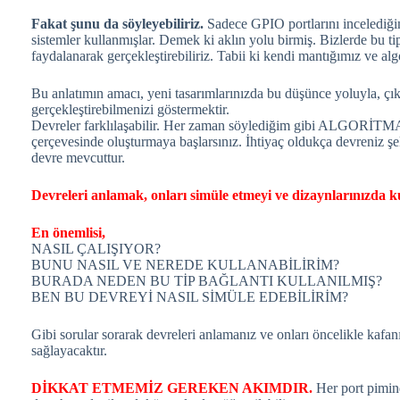
Fakat şunu da söyleyebiliriz.
Sadece GPIO portlarını incelediğim
sistemler kullanmışlar. Demek ki aklın yolu birmiş. Bizlerde bu t
faydalanarak gerçekleştirebiliriz. Tabii ki kendi mantığımız ve a
Bu anlatımın amacı, yeni tasarımlarınızda bu düşünce yoluyla, çık
gerçekleştirebilmenizi göstermektir.
Devreler farklılaşabilir. Her zaman söylediğim gibi ALGORİTMA ö
çerçevesinde oluşturmaya başlarsınız. İhtiyaç oldukça devreniz şek
devre mevcuttur.
Devreleri anlamak, onları simüle etmeyi ve dizaynlarınızda ku
En önemlisi,
NASIL ÇALIŞIYOR?
BUNU NASIL VE NEREDE KULLANABİLİRİM?
BURADA NEDEN BU TİP BAĞLANTI KULLANILMIŞ?
BEN BU DEVREYİ NASIL SİMÜLE EDEBİLİRİM?
Gibi sorular sorarak devreleri anlamanız ve onları öncelikle kafan
sağlayacaktır.
DİKKAT ETMEMİZ GEREKEN AKIMDIR.
Her port pimind