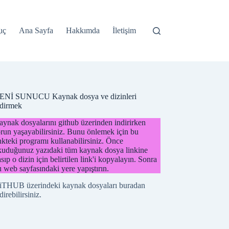
ıç
Ana Sayfa
Hakkımda
İletişim
ENİ SUNUCU Kaynak dosya ve dizinleri
ndirmek
ynak dosyalarını github üzerinden indirirken
run yaşayabilirsiniz. Bunu önlemek için bu
nkteki programı kullanabilirsiniz. Önce
kuduğunuz yazıdaki tüm kaynak dosya linkine
sıp o dizin için belirtilen link'i kopyalayın. Sonra
 web sayfasındaki yere yapıştırın.
iTHUB üzerindeki kaynak dosyaları buradan
direbilirsiniz.