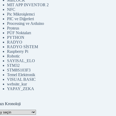
MBLOCK
MIT APP INVENTOR 2
NFC
Pic Mikroişlemci
PIC ve Diğerleri
Processing ve Arduino
Proteus
PÜF Noktaları
PYTHON
RADYO
RADYO SİSTEM
Raspberry Pi
Robotic
SAYISAL_ELO
STM32
STM8S103F3
Temel Elektronik
VISUAL BASIC
website_kur
YAPAY_ZEKA
azı Kronoloji
zı