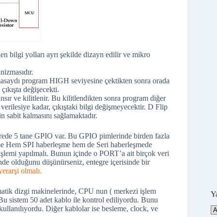
en bilgi yolları ayrı şekilde dizayn edilir ve mikro
nizmasıdır.
saydı program HIGH seviyesine çektikten sonra orada
ıkışta değişecekti.
r ve kilitlenir. Bu kilitlendikten sonra program diğer
verilesiye kadar, çıkıştaki bilgi değişmeyecektir. D Flip
n sabit kalmasını sağlamaktadır.
grede 5 tane GPIO var. Bu GPIO pimlerinde birden fazla
şme Hem SPI haberleşme hem de Seri haberleşmede
 işlemi yapılmalı. Bunun içinde o PORT’a ait birçok veri
inde olduğunu düşünürseniz, entegre içerisinde bir
yerarşi olmalı.
omatik dizgi makinelerinde, CPU nun ( merkezi işlem
Y
ı. Bu sistem 50 adet kablo ile kontrol ediliyordu. Bunu
ullanılıyordu. Diğer kablolar ise besleme, clock, ve
Ya