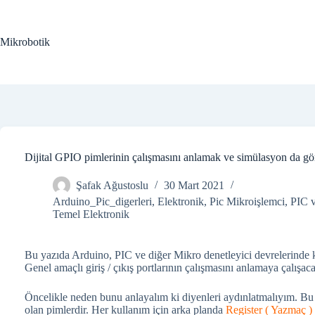
Skip
to
content
Mikrobotik
Dijital GPIO pimlerinin çalışmasını anlamak ve simülasyon da g
Şafak Ağustoslu
30 Mart 2021
Arduino_Pic_digerleri
,
Elektronik
,
Pic Mikroişlemci
,
PIC v
Temel Elektronik
Bu yazıda Arduino, PIC ve diğer Mikro denetleyici devrelerinde 
Genel amaçlı giriş / çıkış portlarının çalışmasını anlamaya çalışaca
Öncelikle neden bunu anlayalım ki diyenleri aydınlatmalıyım. Bu 
olan pimlerdir. Her kullanım için arka planda
Register ( Yazmaç )