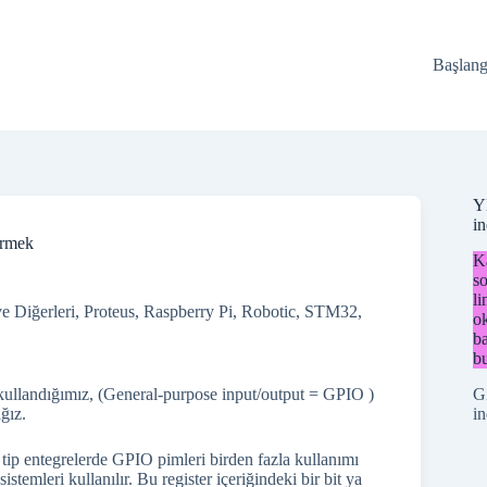
Başlang
Y
i
örmek
Ka
so
li
e Diğerleri
,
Proteus
,
Raspberry Pi
,
Robotic
,
STM32
,
o
ba
bu
G
kullandığımız, (General-purpose input/output = GPIO )
in
ğız.
tip entegrelerde GPIO pimleri birden fazla kullanımı
sistemleri kullanılır. Bu register içeriğindeki bir bit ya