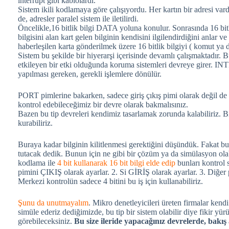
interrupt gibi kablolardı.
Sistem ikili kodlamaya göre çalışıyordu. Her kartın bir adresi va
de, adresler paralel sistem ile iletilirdi.
Öncelikle,16 bitlik bilgi DATA yoluna konulur. Sonrasında 16 bitl
bilgisini alan kart gelen bilginin kendisini ilgilendirdiğini anlar ve
haberleşilen karta gönderilmek üzere 16 bitlik bilgiyi ( komut y
Sistem bu şekilde bir hiyerarşi içerisinde devamlı çalışmaktadı
etkileyen bir etki olduğunda koruma sistemleri devreye girer. IN
yapılması gereken, gerekli işlemlere dönülür.
PORT pimlerine bakarken, sadece giriş çıkış pimi olarak değil de 
kontrol edebileceğimiz bir devre olarak bakmalısınız.
Bazen bu tip devreleri kendimiz tasarlamak zorunda kalabiliriz. Bi
kurabiliriz.
Buraya kadar bilginin kilitlenmesi gerektiğini düşündük. Fakat bu 
tutacak dedik. Bunun için ne gibi bir çözüm ya da simülasyon olab
kodlama ile
4 bit kullanarak 16 bit bilgi elde edip
bunları kontrol s
pimini ÇIKIŞ olarak ayarlar. 2. Si GİRİŞ olarak ayarlar. 3. Diğer 
Merkezi kontrolün sadece 4 bitini bu iş için kullanabiliriz.
Şunu da unutmayalım
. Mikro denetleyicileri üreten firmalar kend
simüle ederiz dediğimizde, bu tip bir sistem olabilir diye fikir y
görebileceksiniz.
Bu size ileride yapacağınız devrelerde, bakış 