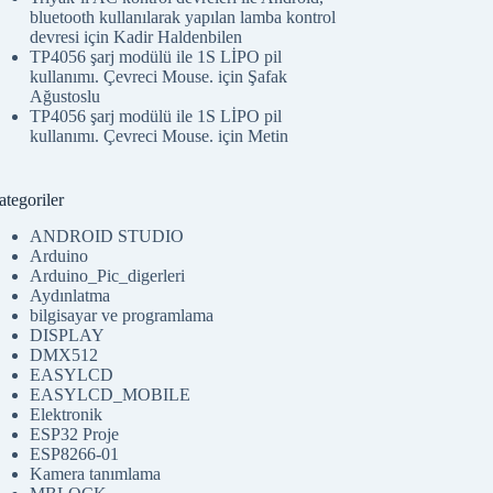
bluetooth kullanılarak yapılan lamba kontrol
devresi
için
Kadir Haldenbilen
TP4056 şarj modülü ile 1S LİPO pil
kullanımı. Çevreci Mouse.
için
Şafak
Ağustoslu
TP4056 şarj modülü ile 1S LİPO pil
kullanımı. Çevreci Mouse.
için
Metin
tegoriler
ANDROID STUDIO
Arduino
Arduino_Pic_digerleri
Aydınlatma
bilgisayar ve programlama
DISPLAY
DMX512
EASYLCD
EASYLCD_MOBILE
Elektronik
ESP32 Proje
ESP8266-01
Kamera tanımlama