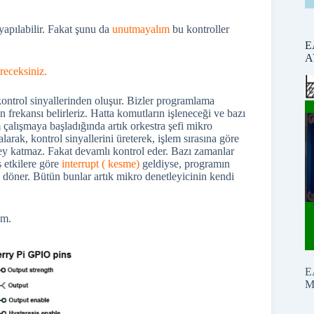
 yapılabilir. Fakat şunu da
unutmayalım
bu kontroller
E
A
receksiniz.
rol sinyallerinden oluşur. Bizler programlama
frekansı belirleriz. Hatta komutların işleneceği ve bazı
am çalışmaya başladığında artık orkestra şefi mikro
alarak, kontrol sinyallerini üreterek, işlem sırasına göre
şey katmaz. Fakat devamlı kontrol eder. Bazı zamanlar
 etkilere göre
interrupt ( kesme)
geldiyse, programın
ere döner. Bütün bunlar artık mikro denetleyicinin kendi
ım.
E
M