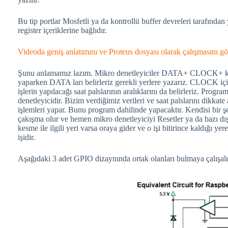
Bu tip portlar Mosfetli ya da kontrollü buffer devreleri tarafından
register içeriklerine bağlıdır.
Videoda geniş anlatımını ve Proteus dosyası olarak çalışmasını gö
Şunu anlamamız lazım. Mikro denetleyiciler DATA+ CLOCK+ kont
yaparken DATA ları belirleriz gerekli yerlere yazarız. CLOCK için 
işlerin yapılacağı saat palslarının aralıklarını da belirleriz. Progr
denetleyicidir. Bizim verdiğimiz verileri ve saat palslarını dikkate 
işlemleri yapar. Bunu program dahilinde yapacaktır. Kendisi bir 
çakışma olur ve hemen mikro denetleyiciyi Resetler ya da bazı dış
kesme ile ilgili yeri varsa oraya gider ve o işi bitirince kaldığı y
işidir.
Aşağıdaki 3 adet GPIO dizaynında ortak olanları bulmaya çalışal