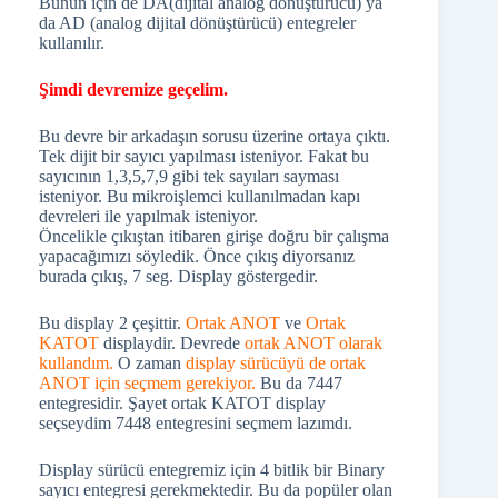
Bunun için de DA(dijital analog dönüştürücü) ya
da AD (analog dijital dönüştürücü) entegreler
kullanılır.
Şimdi devremize geçelim.
Bu devre bir arkadaşın sorusu üzerine ortaya çıktı.
Tek dijit bir sayıcı yapılması isteniyor. Fakat bu
sayıcının 1,3,5,7,9 gibi tek sayıları sayması
isteniyor. Bu mikroişlemci kullanılmadan kapı
devreleri ile yapılmak isteniyor.
Öncelikle çıkıştan itibaren girişe doğru bir çalışma
yapacağımızı söyledik. Önce çıkış diyorsanız
burada çıkış, 7 seg. Display göstergedir.
Bu display 2 çeşittir.
Ortak ANOT
ve
Ortak
KATOT
displaydir. Devrede
ortak ANOT olarak
kullandım.
O zaman
display sürücüyü de ortak
ANOT için seçmem gerekiyor.
Bu da 7447
entegresidir. Şayet ortak KATOT display
seçseydim 7448 entegresini seçmem lazımdı.
Display sürücü entegremiz için 4 bitlik bir Binary
sayıcı entegresi gerekmektedir. Bu da popüler olan