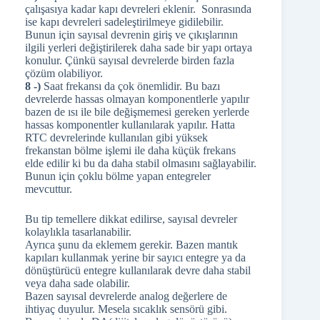
çalışasıya kadar kapı devreleri eklenir. Sonrasında
ise kapı devreleri sadeleştirilmeye gidilebilir.
Bunun için sayısal devrenin giriş ve çıkışlarının
ilgili yerleri değiştirilerek daha sade bir yapı ortaya
konulur. Çünkü sayısal devrelerde birden fazla
çözüm olabiliyor.
8 -)
Saat frekansı da çok önemlidir. Bu bazı
devrelerde hassas olmayan komponentlerle yapılır
bazen de ısı ile bile değişmemesi gereken yerlerde
hassas komponentler kullanılarak yapılır. Hatta
RTC devrelerinde kullanılan gibi yüksek
frekanstan bölme işlemi ile daha küçük frekans
elde edilir ki bu da daha stabil olmasını sağlayabilir.
Bunun için çoklu bölme yapan entegreler
mevcuttur.
Bu tip temellere dikkat edilirse, sayısal devreler
kolaylıkla tasarlanabilir.
Ayrıca şunu da eklemem gerekir. Bazen mantık
kapıları kullanmak yerine bir sayıcı entegre ya da
dönüştürücü entegre kullanılarak devre daha stabil
veya daha sade olabilir.
Bazen sayısal devrelerde analog değerlere de
ihtiyaç duyulur. Mesela sıcaklık sensörü gibi.