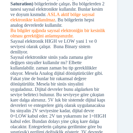
Saturation)
bölgelerinde çalışır
.
Bu bölgelerden 2
tanesi sayısal elektronikte kullanılır. Bunlar kesim
ve doyum kısmıdır.
ASLA aktif bölge sayısal
elektronikte kullanılmaz
. Bu bölgelerin hepsi
analog devrelerde kullanılır.
Bu bilgiler ışığında sayısal elektroniğin bir kesinlik
olması gerektiğini anlamışsınızdır.
Sayısal elektronik HIGH ve LOW yani 1 ve 0
seviyesi olarak çalışır. Buna Binary sistem
deniliyor.
Sayısal elektronikte sinüs yada zamana göre
değişen sinyaller kullanılır mı? Elbette
kullanılabilir. zaman zaman bu tip gereklilikler
oluyor. Mesela Analog dijital dönüştürücüler gibi.
Fakat yine de bunlar bir rakamsal değere
dönüştürülür. Mesela bir sinüs sinyalini
uyguladınız. Dijital devreler bunu algılarken bir
seviye belirteci bulunur. Bu seviyeye göre çıkıştan
kare dalga alırsınız. 5V luk bir sistemde dijital kapı
devreleri ve entegrelere giriş olarak uygulanacaksa
bu sinyalin 2V seviyesine kadar, dijital devre
0=LOW kabul eder. 2V tan yukarısını ise 1=HIGH
kabul eder. Bundan dolayı yine çıkış kare dalga
olacaktır. Entegrelerin çalışma gerilimine göre bu
sınır(eşik) gerilimi değişiklik gösterir. 3V devrede