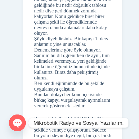
geldiğinde bu nedir doğruluk tablosu
nedir diye geri dönmek zorunda
kalıyorlar. Konu geldikçe birer birer
çalışma şekli ile öğrendiklerinde
devreyi o anda anlamaları daha kolay
oluyor.
Şöyle diyebilirsiniz. Bir kapıyı 1. ders
anlattınız yine unutacaklar.
Denemelerime göre öyle olmuyor.
Sanırım bu dil öğrenirken de aynı, tüm
kelimeleri veremeyiz. yeri geldiğinde
bir kelime öğreniriz bunu cümle içinde
kullanırız. Biraz daha pekiştirmiş
oluruz.
Ben kendi eğitimimde de bu şekilde
uygulamaya çalıştım.
Bundan dolayı her konu içerisinde
birkaç kapıyı vurgulayarak ayrıntılarını
vererek göstermek istedim.
Bununla birlikte TASARIM dediğim
Mikrobotik Radyo ve Sosyal Yazılarım.
için çeşitli açılardan bakılabilecek
şekilde vermeye çalışıyorum. Sadece
O
bu yolu izleyin diye değil, bir çok farklı