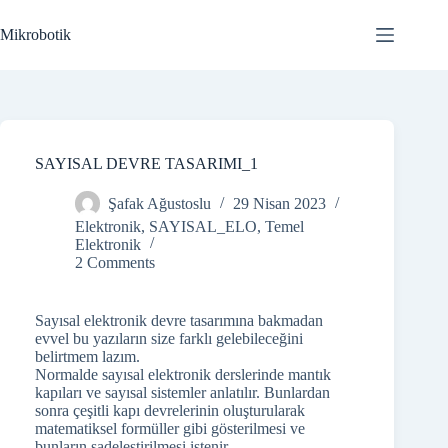
Skip
to
Mikrobotik
content
SAYISAL DEVRE TASARIMI_1
Şafak Ağustoslu
29 Nisan 2023
Elektronik
,
SAYISAL_ELO
,
Temel
Elektronik
2 Comments
Sayısal elektronik devre tasarımına bakmadan
evvel bu yazıların size farklı gelebileceğini
belirtmem lazım.
Normalde sayısal elektronik derslerinde mantık
kapıları ve sayısal sistemler anlatılır. Bunlardan
sonra çeşitli kapı devrelerinin oluşturularak
matematiksel formüller gibi gösterilmesi ve
bunların sadeleştirilmesi istenir.