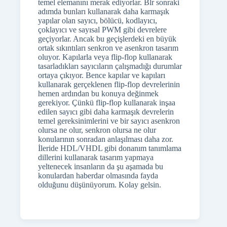
temel elemanını merak ediyorlar. Blr sonraki
adımda bunları kullanarak daha karmaşık
yapılar olan sayıcı, bölücü, kodlayıcı,
çoklayıcı ve sayısal PWM gibi devrelere
geçiyorlar. Ancak bu geçişlerdeki en büyük
ortak sıkıntıları senkron ve asenkron tasarım
oluyor. Kapılarla veya flip-flop kullanarak
tasarladıkları sayıcıların çalışmadığı durumlar
ortaya çıkıyor. Bence kapılar ve kapıları
kullanarak gerçeklenen flip-flop devrelerinin
hemen ardından bu konuya değinmek
gerekiyor. Çünkü flip-flop kullanarak inşaa
edilen sayıcı gibi daha karmaşık devrelerin
temel gereksinimlerini ve bir sayıcı asenkron
olursa ne olur, senkron olursa ne olur
konularının sonradan anlaşılması daha zor.
İleride HDL/VHDL gibi donanım tanımlama
dillerini kullanarak tasarım yapmaya
yeltenecek insanların da şu aşamada bu
konulardan haberdar olmasında fayda
olduğunu düşünüyorum. Kolay gelsin.