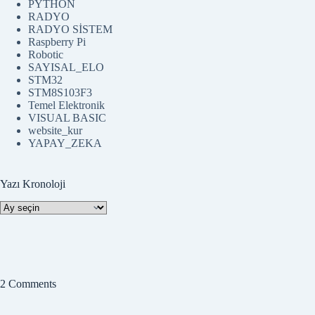
PYTHON
RADYO
RADYO SİSTEM
Raspberry Pi
Robotic
SAYISAL_ELO
STM32
STM8S103F3
Temel Elektronik
VISUAL BASIC
website_kur
YAPAY_ZEKA
Yazı Kronoloji
Yazı
Kronoloji
2 Comments