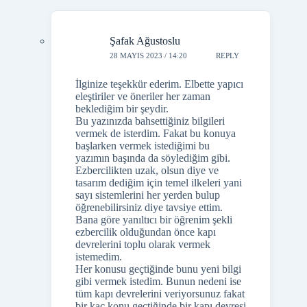
Şafak Ağustoslu
28 MAYIS 2023 / 14:20
REPLY
İlginize teşekkür ederim. Elbette yapıcı
eleştiriler ve öneriler her zaman
beklediğim bir şeydir.
Bu yazınızda bahsettiğiniz bilgileri
vermek de isterdim. Fakat bu konuya
başlarken vermek istediğimi bu
yazımın başında da söylediğim gibi.
Ezbercilikten uzak, olsun diye ve
tasarım dediğim için temel ilkeleri yani
sayı sistemlerini her yerden bulup
öğrenebilirsiniz diye tavsiye ettim.
Bana göre yanıltıcı bir öğrenim şekli
ezbercilik olduğundan önce kapı
devrelerini toplu olarak vermek
istemedim.
Her konusu geçtiğinde bunu yeni bilgi
gibi vermek istedim. Bunun nedeni ise
tüm kapı devrelerini veriyorsunuz fakat
bir kaç konu geçtiğinde bir kapı devresi