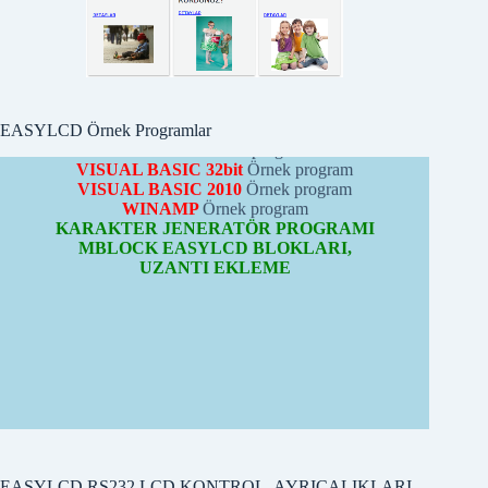
ARDUİNO
Örnek programları
CCS-C
Örnek program
PYTHON
Örnek program
MBLOCK
Örnek program
VISUAL BASIC 32bit
Örnek program
VISUAL BASIC 2010
Örnek program
EASYLCD Örnek Programlar
WINAMP
Örnek program
KARAKTER JENERATÖR PROGRAMI
MBLOCK EASYLCD BLOKLARI,
UZANTI EKLEME
EASYLCD RS232 LCD KONTROL, AYRICALIKLARI