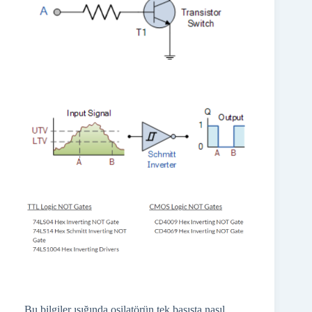
Bu bilgiler ışığında osilatörün tek basışta nasıl