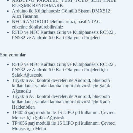
ARDUINO_PARALEL_VERİ_YOLU_SERİ_HABE
RLEŞME BENCHMARK
Arduino ile Kütüphanesiz Gömülü Sistem DMX512
Alıcı Tasarımı
NFC li ANDROID telefonlarınızı, nasıl NTAG
etiketine dönüştürebilirsiniz
RFID ve NFC Kartlara Giriş ve Kütüphanesiz RC522 ,
PN532 ve Android 6.0 Kart Okuyucu Projeleri
Son yorumlar
RFID ve NFC Kartlara Giriş ve Kütüphanesiz RC522 ,
PN532 ve Android 6.0 Kart Okuyucu Projeleri
için
Şafak Ağustoslu
Triyak’lı AC kontrol devreleri ile Android, bluetooth
kullanılarak yapılan lamba kontrol devresi
için
Şafak
Ağustoslu
Triyak’lı AC kontrol devreleri ile Android, bluetooth
kullanılarak yapılan lamba kontrol devresi
için
Kadir
Haldenbilen
TP4056 şarj modülü ile 1S LİPO pil kullanımı. Çevreci
Mouse.
için
Şafak Ağustoslu
TP4056 şarj modülü ile 1S LİPO pil kullanımı. Çevreci
Mouse.
için
Metin