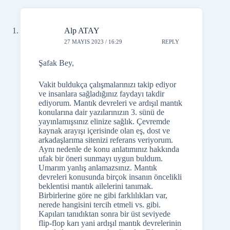
Alp ATAY
27 MAYIS 2023 / 16:29
REPLY
Şafak Bey,
Vakit buldukça çalışmalarınızı takip ediyor
ve insanlara sağladığınız faydayı takdir
ediyorum. Mantık devreleri ve ardışıl mantık
konularına dair yazılarınızın 3. sünü de
yayınlamışsınız elinize sağlık. Çevremde
kaynak arayışı içerisinde olan eş, dost ve
arkadaşlarıma sitenizi referans veriyorum.
Aynı nedenle de konu anlatımınız hakkında
ufak bir öneri sunmayı uygun buldum.
Umarım yanlış anlamazsınız. Mantık
devreleri konusunda birçok insanın öncelikli
beklentisi mantık ailelerini tanımak.
Birbirlerine göre ne gibi farklılıkları var,
nerede hangisini tercih etmeli vs. gibi.
Kapıları tanıdıktan sonra bir üst seviyede
flip-flop karı yani ardışıl mantık devrelerinin