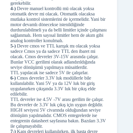
gerekebilir.
4-)
Devre manuel kontrollü mü olacak yoksa
otomatik devre mi olacak. Otomatik olacaksa
mutlaka kontrol sistemlerini de içermelidir. Yani bir
motor devamlı dönecekse istenildiğinde
durdurulabilmeli ya da belli limitler içinde çalışması
sağlanmalı. Hem sayısal limitler hem de akım gibi
analog kontroller konulmalı.
5-)
Devre cmos ve TTL karışık mı olacak yoksa
sadece Cmos ya da sadece TTL den ibaret mi
olacak. Cmos devreler 3V-15V arasında çalışır.
Bunlar VCC gerilimi olarak adlandırıldığında
seviye dönüşümü yapılmaya müsaitlerdir.
TTL yapılacak ise sadece 5V ile çalışırlar.
6-)
Cmos devreler 3.3V luk modüllerle bile
kullanılabilir. Yani 5V ya da 12V luk bir giriş
uygulanırken çıkışında 3.3V luk bir çıkış elde
edilebilir.
TTL devreler ise 4.5V -7V arası gerilim ile çalışır.
Bu devreler de 3.3V luk çıkış için uygun değildir.
HIGH seviyesi 5V civarında olduğundan seviye
dönüşüm yapılmalıdır. CMOS entegrelerde ise
entegrenin datasheet sayfasına bakın. Bazıları 3.3V
ile çalışmayabilir.
7-)
Kapı devreleri kullanılırken, ilk başta devre