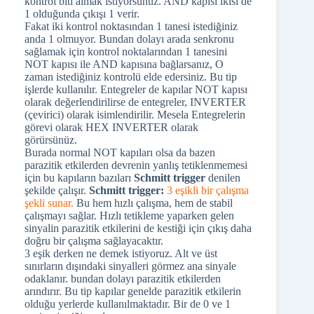
kontrol biti almak istiyorsunuz. AND kapısı ikisi de
1 olduğunda çıkışı 1 verir.
Fakat iki kontrol noktasından 1 tanesi istediğiniz
anda 1 olmuyor. Bundan dolayı arada senkronu
sağlamak için kontrol noktalarından 1 tanesini
NOT kapısı ile AND kapısına bağlarsanız, O
zaman istediğiniz kontrolü elde edersiniz. Bu tip
işlerde kullanılır. Entegreler de kapılar NOT kapısı
olarak değerlendirilirse de entegreler, INVERTER
(çevirici) olarak isimlendirilir. Mesela Entegrelerin
görevi olarak HEX INVERTER olarak
görürsünüz.
Burada normal NOT kapıları olsa da bazen
parazitik etkilerden devrenin yanlış tetiklenmemesi
için bu kapıların bazıları
Schmitt trigger
denilen
şekilde çalışır.
Schmitt trigger:
3 eşikli bir çalışma
şekli sunar.
Bu hem hızlı çalışma, hem de stabil
çalışmayı sağlar. Hızlı tetikleme yaparken gelen
sinyalin parazitik etkilerini de kestiği için çıkış daha
doğru bir çalışma sağlayacaktır.
3 eşik derken ne demek istiyoruz. Alt ve üst
sınırların dışındaki sinyalleri görmez ana sinyale
odaklanır. bundan dolayı parazitik etkilerden
arındırır. Bu tip kapılar genelde parazitik etkilerin
olduğu yerlerde kullanılmaktadır. Bir de 0 ve 1