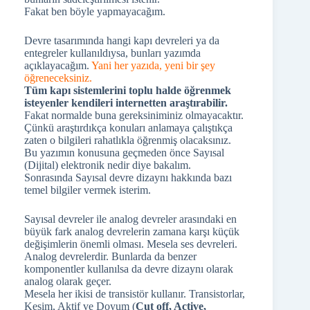
Fakat ben böyle yapmayacağım.
Devre tasarımında hangi kapı devreleri ya da
entegreler kullanıldıysa, bunları yazımda
açıklayacağım.
Yani her yazıda, yeni bir şey
öğreneceksiniz.
Tüm kapı sistemlerini toplu halde öğrenmek
isteyenler kendileri internetten araştırabilir.
Fakat normalde buna gereksiniminiz olmayacaktır.
Çünkü araştırdıkça konuları anlamaya çalıştıkça
zaten o bilgileri rahatlıkla öğrenmiş olacaksınız.
Bu yazımın konusuna geçmeden önce Sayısal
(Dijital) elektronik nedir diye bakalım.
Sonrasında Sayısal devre dizaynı hakkında bazı
temel bilgiler vermek isterim.
Sayısal devreler ile analog devreler arasındaki en
büyük fark analog devrelerin zamana karşı küçük
değişimlerin önemli olması. Mesela ses devreleri.
Analog devrelerdir. Bunlarda da benzer
komponentler kullanılsa da devre dizaynı olarak
analog olarak geçer.
Mesela her ikisi de transistör kullanır. Transistorlar,
Kesim, Aktif ve Doyum (
Cut
off, Active,