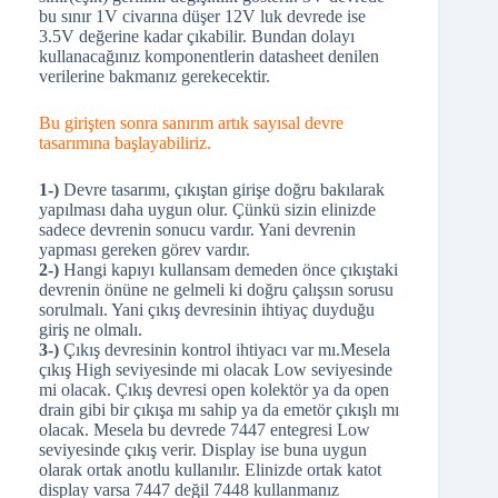
bu sınır 1V civarına düşer 12V luk devrede ise
3.5V değerine kadar çıkabilir. Bundan dolayı
kullanacağınız komponentlerin datasheet denilen
verilerine bakmanız gerekecektir.
Bu girişten sonra sanırım artık sayısal devre
tasarımına başlayabiliriz.
1-)
Devre tasarımı, çıkıştan girişe doğru bakılarak
yapılması daha uygun olur. Çünkü sizin elinizde
sadece devrenin sonucu vardır. Yani devrenin
yapması gereken görev vardır.
2-)
Hangi kapıyı kullansam demeden önce çıkıştaki
devrenin önüne ne gelmeli ki doğru çalışsın sorusu
sorulmalı. Yani çıkış devresinin ihtiyaç duyduğu
giriş ne olmalı.
3-)
Çıkış devresinin kontrol ihtiyacı var mı.Mesela
çıkış High seviyesinde mi olacak Low seviyesinde
mi olacak. Çıkış devresi open kolektör ya da open
drain gibi bir çıkışa mı sahip ya da emetör çıkışlı mı
olacak. Mesela bu devrede 7447 entegresi Low
seviyesinde çıkış verir. Display ise buna uygun
olarak ortak anotlu kullanılır. Elinizde ortak katot
display varsa 7447 değil 7448 kullanmanız