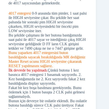
de 4017 sayıcısından gelmektedir.
4017 entegresi
0-9 arasında tüm pimler, 1 saat palsi
ile HIGH seviyesine çıkar. Bu şekilde her saat
palsında bir sonraki pim HIGH seviyesine
çıkarken, HIGH seviyesindeki bir önceki pim
LOW seviyesine iner.
Bu şekilde çalışması ile her butona bastığımızda
saat palsi ile 4017 sayar ve istediğimiz çıkış HIGH
seviyesine geldiğinde D FF ların CLK girişini
tetikler ve 7490 çıkışı ne ise o 7447 girişine gelir.
Bunu yaparken 4017 entegresini buton
basıldığında sayacak bırakıldığında MR dediğimiz
Master Reset ucunu HIGH seviyesine çıkararak
RESET yapılmasını sağlarız.
İlk devrede bu yapılmadı.
Çünkü butona 1 kez
basınca 4017 entegresi 1 basamak sayıyordu. 2.
Kez bastığımızda ise 2. Kez sayıyordu fakat 2 kez
basıldığında display sayıyordu.
Fakat bir kez boşa basılması gerekiyordu. Bunu
önlemek için 1 buton basışta 2 CLK palsi gelmesi
sağlanmalıydı.
Bunun için devreye bir osilatör eklendi. Bu osilatör
butona basıldığı sürece CLK palsi üretiyor. Fakat