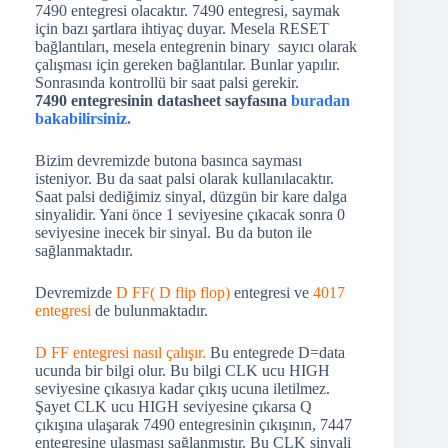
7490 entegresi olacaktır. 7490 entegresi, saymak
için bazı şartlara ihtiyaç duyar. Mesela RESET
bağlantıları, mesela entegrenin binary sayıcı olarak
çalışması için gereken bağlantılar. Bunlar yapılır.
Sonrasında kontrollü bir saat palsi gerekir.
7490 entegresinin datasheet sayfasına
buradan
bakabilirsiniz.
Bizim devremizde butona basınca sayması
isteniyor. Bu da saat palsi olarak kullanılacaktır.
Saat palsi dediğimiz sinyal, düzgün bir kare dalga
sinyalidir. Yani önce 1 seviyesine çıkacak sonra 0
seviyesine inecek bir sinyal. Bu da buton ile
sağlanmaktadır.
Devremizde
D FF( D flip flop)
entegresi ve
4017
entegresi
de bulunmaktadır.
D FF entegresi nasıl çalışır.
Bu entegrede D=data
ucunda bir bilgi olur. Bu bilgi CLK ucu HIGH
seviyesine çıkasıya kadar çıkış ucuna iletilmez.
Şayet CLK ucu HIGH seviyesine çıkarsa Q
çıkışına ulaşarak 7490 entegresinin çıkışının, 7447
entegresine ulaşması sağlanmıştır. Bu CLK sinyali