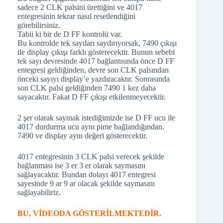
sadece 2 CLK palsini ürettiğini ve 4017
entegresinin tekrar nasıl resetlendiğini
görebilirsiniz.
Tabii ki bir de D FF kontrolü var.
Bu kontrolde tek sayıları saydırıyorsak, 7490 çıkışı
ile display çıkışı farklı gösterecektir. Bunun sebebi
tek sayı devresinde 4017 bağlantısında önce D FF
entegresi geldiğinden, devre son CLK palsından
önceki sayıyı display’e yazdıracaktır. Sonrasında
son CLK palsi geldiğinden 7490 1 kez daha
sayacaktır. Fakat D FF çıkışı etkilenmeyecektir.
2 şer olarak saymak istediğimizde ise D FF ucu ile
4017 durdurma ucu aynı pime bağlandığından.
7490 ve display aynı değeri gösterecektir.
4017 entegresinin 3 CLK palsi verecek şekilde
bağlanması ise 3 er 3 er olarak saymasını
sağlayacaktır. Bundan dolayı 4017 entegresi
sayesinde 9 ar 9 ar olacak şekilde saymasını
sağlayabiliriz.
BU, VİDEODA GÖSTERİLMEKTEDİR.